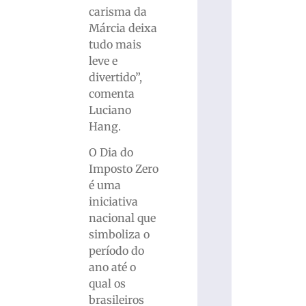
carisma da
Márcia deixa
tudo mais
leve e
divertido”,
comenta
Luciano
Hang.
O Dia do
Imposto Zero
é uma
iniciativa
nacional que
simboliza o
período do
ano até o
qual os
brasileiros