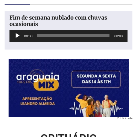
Fim de semana nublado com chuvas
ocasionais
Tocador
00:00
00:00
de
áudio
Publicidade