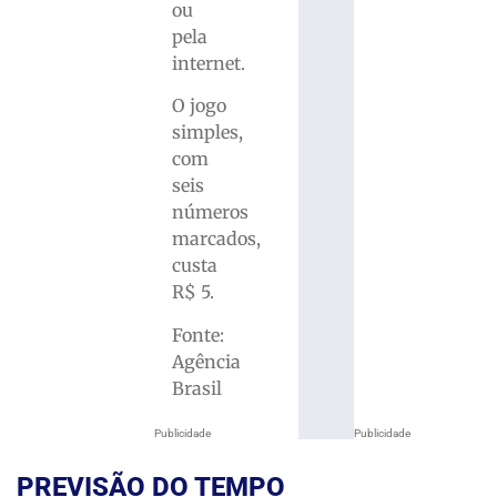
ou
pela
internet.
O jogo
simples,
com
seis
números
marcados,
custa
R$ 5.
Fonte:
Agência
Brasil
Publicidade
Publicidade
PREVISÃO DO TEMPO