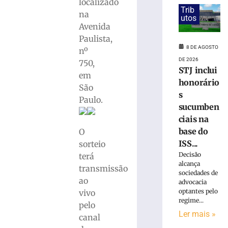
as
localizado
Trib
previsões
na
utos
para
Avenida
sábado
Paulista,
(08/08)
8 DE AGOSTO
nº
8
DE 2026
750,
de
STJ inclui
agosto
em
de
honorário
2026
São
s
Ler
Paulo.
sucumben
mais
ciais na
»
base do
O
ISS...
sorteio
Prefeitura
Decisão
terá
apresenta
alcança
transmissão
projeto
sociedades de
ao
da
advocacia
optantes pelo
vivo
PPP
regime...
Brusque
pelo
Ler mais »
+
canal
Digital