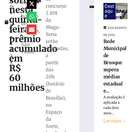
sorteia
e
de
às
concurso
Dest
nesta
m
mensagens
20h,
aqu
2.801
b
íntimas
e
horário
quinta-
r
da
termina
de
o
com
feira
Mega-
8 DE AGOSTO
Brasília,
2
condenação
Sena
DE 2026
prêmio
em
8,
em
Rede
serão
2
São
SC
acumulado
Municipal
sorteadas,
0
Paulo
8
de
a
em
2
de
agosto
Brusque
partir
4
R$
de
supera
das
2026
60
médias
20h
Ler
estadual
(horário
mais
milhões
e...
de
»
A avaliação é
Brasília),
aplicada a
no
Horóscopo
cada dois
Espaço
de
anos...
da
hoje:
Ler mais »
confira
Sorte,