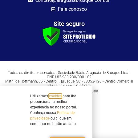
contato@araguaiabrusque.com.br
Fale conosco
Site seguro
Todos os direitos reservados - Sociedade Rádio Araguaia de Brusque Ltda -
CNPJ 82.983.230/0001-82
Mathilde Hoffmann, 66 - Centro II, Brusque, SC - 88353-120 - Centro Comercial
Geschäftshaus - Sl 21/22
Copyright © 2026 | Rádio Araguaia
Utilizamos
cookies
para lhe
proporcionar a melhor
experiência no nosso portal.
Conheça nossa
Política de
privacidade
ou clique em
continuar no botão ao lado.