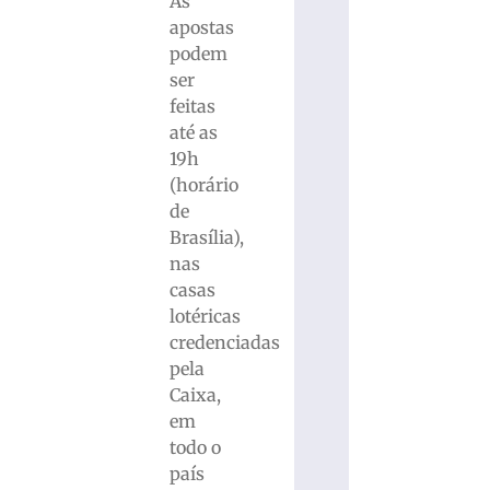
As
apostas
podem
ser
feitas
até as
19h
(horário
de
Brasília),
nas
casas
lotéricas
credenciadas
pela
Caixa,
em
todo o
país