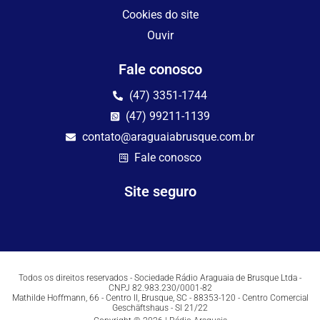
Cookies do site
Ouvir
Fale conosco
(47) 3351-1744
(47) 99211-1139
contato@araguaiabrusque.com.br
Fale conosco
Site seguro
Todos os direitos reservados - Sociedade Rádio Araguaia de Brusque Ltda -
CNPJ 82.983.230/0001-82
Mathilde Hoffmann, 66 - Centro II, Brusque, SC - 88353-120 - Centro Comercial
Geschäftshaus - Sl 21/22