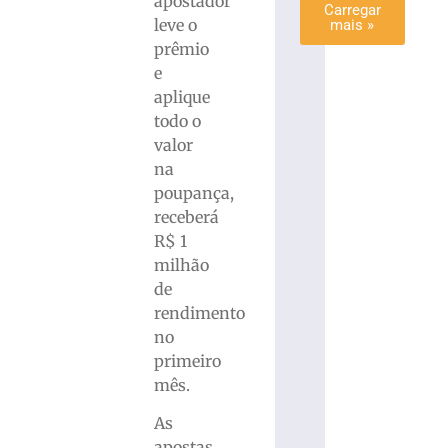
apostador
Carregar
leve o
mais »
prêmio
e
aplique
todo o
valor
na
poupança,
receberá
R$ 1
milhão
de
rendimento
no
primeiro
mês.
As
apostas