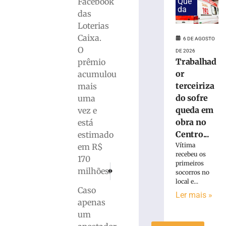
Facebook
Que
Karl
da
das
Theichmann
Loterias
aproxima
Caixa.
estudantes
6 DE AGOSTO
O
da
DE 2026
história
Trabalhad
prêmio
e
or
acumulou
do
terceiriza
mais
patrimônio
do sofre
uma
cultural
queda em
vez e
de
obra no
está
Brusque
Centro...
estimado
6
de
Vítima
em R$
agosto
recebeu os
170
de
primeiros
PRÓXIMO
ANTERIOR
2026
milhões.
socorros no
Primeiro paciente do Programa de Internação V
FME/Brusque adquire veículo para loc
Ler
local e...
Caso
mais
Ler mais »
apenas
»
um