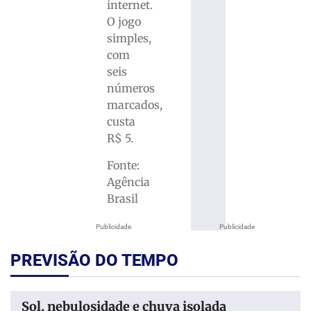
internet.
O jogo
simples,
com
seis
números
marcados,
custa
R$ 5.
Fonte:
Agência
Brasil
Publicidade
Publicidade
PREVISÃO DO TEMPO
Sol, nebulosidade e chuva isolada