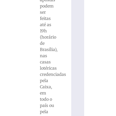
podem
ser
feitas
até as
19h
(horário
de
Brasília),
nas
casas
lotéricas
credenciadas
pela
Caixa,
em
todo o
país ou
pela