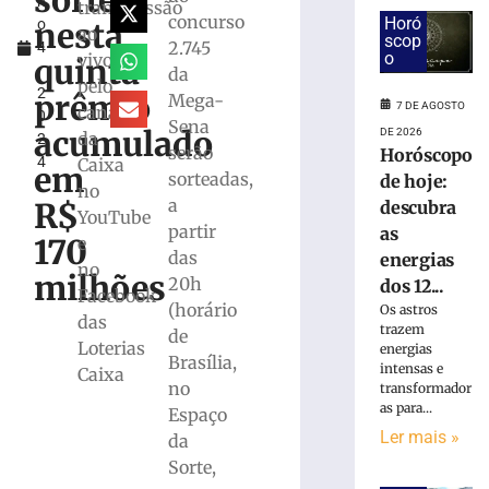
sorteia
h
descubra
transmissão
concurso
Horó
nesta
o
as
ao
scop
2.745
4
energias
o
vivo
quinta
,
da
dos
pelo
2
12
prêmio
Mega-
7 DE AGOSTO
canal
0
signos
Sena
acumulado
DE 2026
da
2
para
serão
Horóscopo
4
Caixa
sexta-
em
sorteadas,
de hoje:
feira,
no
a
R$
descubra
07/08
YouTube
partir
as
7
170
e
das
de
energias
no
agosto
milhões
20h
dos 12...
de
Facebook
2026
(horário
Os astros
das
Ler
trazem
de
Loterias
energias
mais
Brasília,
intensas e
Caixa
»
no
transformador
as para...
Espaço
Ler mais »
da
Samae
prepara
Sorte,