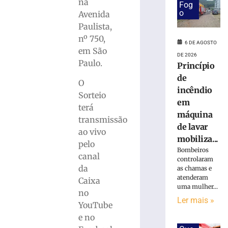
programação
na
Fog
especial
o
Avenida
para
Paulista,
celebrar
nº 750,
seus
6 DE AGOSTO
em São
61
DE 2026
Paulo.
anos
Princípio
de
de
O
história
incêndio
Sorteio
6
em
de
terá
máquina
agosto
transmissão
de
de lavar
2026
ao vivo
mobiliza...
Ler
pelo
Bombeiros
mais
canal
controlaram
»
da
as chamas e
atenderam
Caixa
uma mulher...
no
Visita
Ler mais »
mediada
YouTube
com
e no
escultor