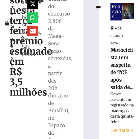
sorteia
e
escultor
às
do
Rod
nesta
m
Karl
20h,
ovia
concurso
b
Theichmann
s
horário
terça-
r
2.806
aproxima
de
o
estudantes
feira
da
6 DE
Brasília,
1
da
Mega-
AGOSTO DE
prêmio
em
0,
história
Sena
2026
2
São
e
estimado
Motocicli
serão
0
do
Paulo
sta tem
sorteadas,
em
2
patrimônio
suspeita
a
4
cultural
R$
de TCE
partir
de
3,5
após
Brusque
das
saída de...
20h
6
milhões
de
Grave
(horário
agosto
acidente foi
de
de
registrado na
2026
Brasília),
madrugada
Ler
desta quinta-
no
mais
feira...
Espaço
»
Ler mais »
da