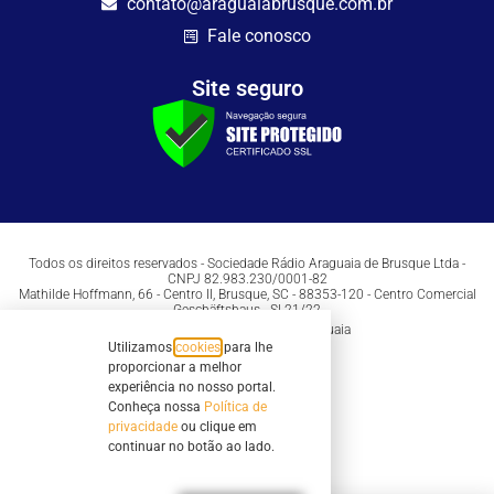
contato@araguaiabrusque.com.br
Fale conosco
Site seguro
Todos os direitos reservados - Sociedade Rádio Araguaia de Brusque Ltda -
CNPJ 82.983.230/0001-82
Mathilde Hoffmann, 66 - Centro II, Brusque, SC - 88353-120 - Centro Comercial
Geschäftshaus - Sl 21/22
Copyright © 2026 | Rádio Araguaia
Utilizamos
cookies
para lhe
proporcionar a melhor
experiência no nosso portal.
Conheça nossa
Política de
privacidade
ou clique em
continuar no botão ao lado.