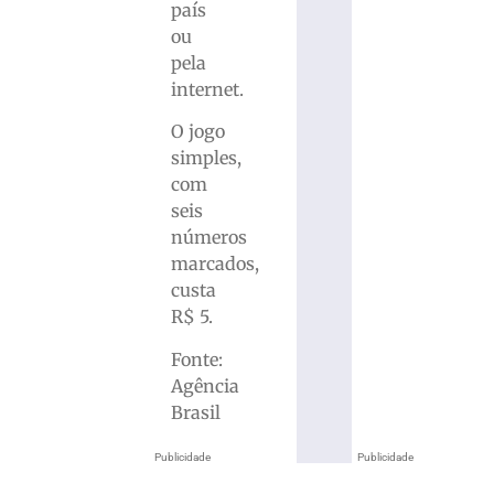
país
ou
pela
internet.
O jogo
simples,
com
seis
números
marcados,
custa
R$ 5.
Fonte:
Agência
Brasil
Publicidade
Publicidade