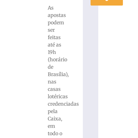
As
apostas
podem
ser
feitas
até as
19h
(horário
de
Brasília),
nas
casas
lotéricas
credenciadas
pela
Caixa,
em
todo o