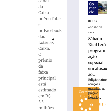
canal
Co
da
mér
Veolia
cio
Caixa
lança
no YouTube
canal
6 DE
e
único
AGOSTO DE
de
no Facebook
2026
atendimento
das
PRÓXIMO
ANTERIOR
Sábado
via
Loterias
Hemorragia não afeta função cerebral do presi
ROD. ANTÔNIO HEIL: Saída de pista en
Fácil terá
WhatsApp
Caixa.
program
6
O
de
ação
agosto
prêmio
especial
de
da
2026
em alusão
faixa
Ler
ao...
principal
mais
Edição reúne
está
»
atrações
gratuitas na
estimado
Carregar
praça e
em R$
mais »
horário...
3,5
Ler mais »
milhões.