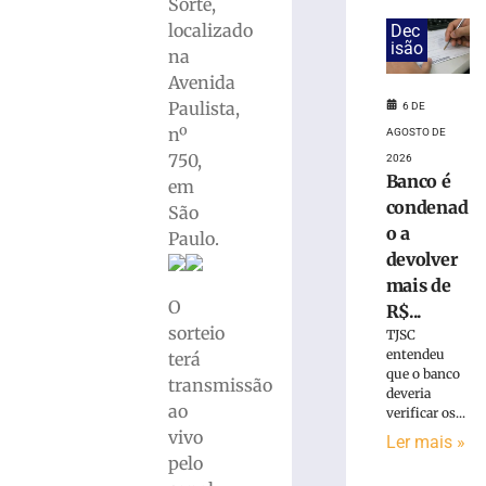
Sorte,
Rio
localizado
Dec
Grande
isão
na
do
Avenida
Sul
Paulista,
6 DE
terá
nº
chuva
AGOSTO DE
intensa
750,
2026
Banco é
e
em
ventos
condenad
São
de
o a
Paulo.
até
devolver
100
mais de
km/h
O
R$...
6
sorteio
TJSC
de
entendeu
agosto
terá
de
que o banco
transmissão
2026
deveria
ao
Ler
verificar os...
vivo
mais
Ler mais »
pelo
»