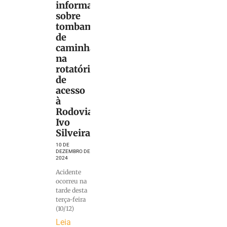
informações
sobre
tombamento
de
caminhão
na
rotatória
de
acesso
à
Rodovia
Ivo
Silveira
10 DE
DEZEMBRO DE
2024
Acidente
ocorreu na
tarde desta
terça-feira
(10/12)
Leia