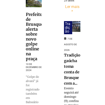
25 anos
Ler mais
»
Prefeitura
de
Tra
Brusque
diç
alerta
ão
sobre
novo
7 DE
golpe
AGOSTO DE
online
2026
na
Tradição
praça
gaúcha
10 DE
toma
DEZEMBRO DE
2024
conta de
“Golpe do
Brusque
alvará” já
com a...
foi
Evento
registrado
seguirá até
também
domingo
em
(9); confira
Balneário