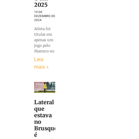
2025
10 DE
DEZEMBRO DE
2024
Atleta foi
titular em
apenas um
jogo pelo
Marreco no
Leia
mais »
Lateral
que
estava
no
Brusque
é