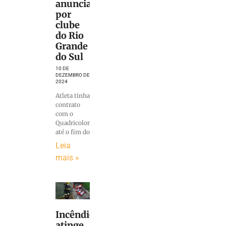
anunciado
por
clube
do Rio
Grande
do Sul
10 DE
DEZEMBRO DE
2024
Atleta tinha
contrato
com o
Quadricolor
até o fim do
Leia
mais »
Incêndio
atinge