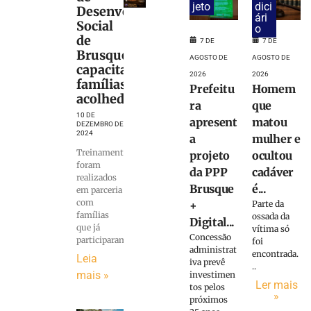
jeto
dici
Desenvolvimento
ári
Social
o
de
7 DE
7 DE
Brusque
AGOSTO DE
AGOSTO DE
capacita
2026
2026
famílias
Prefeitu
Homem
acolhedoras
ra
que
10 DE
apresent
matou
DEZEMBRO DE
2024
a
mulher e
Treinamentos
projeto
ocultou
foram
da PPP
cadáver
realizados
Brusque
é...
em parceria
com
+
Parte da
famílias
ossada da
Digital...
que já
vítima só
Concessão
participaram
foi
administrat
encontrada.
Leia
iva prevê
..
mais »
investimen
Ler mais
tos pelos
»
próximos