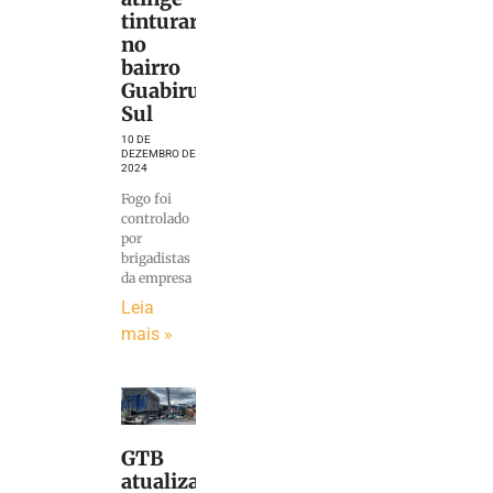
tinturaria
no
bairro
Guabiruba
Sul
10 DE
DEZEMBRO DE
2024
Fogo foi
controlado
por
brigadistas
da empresa
Leia
mais »
GTB
atualiza