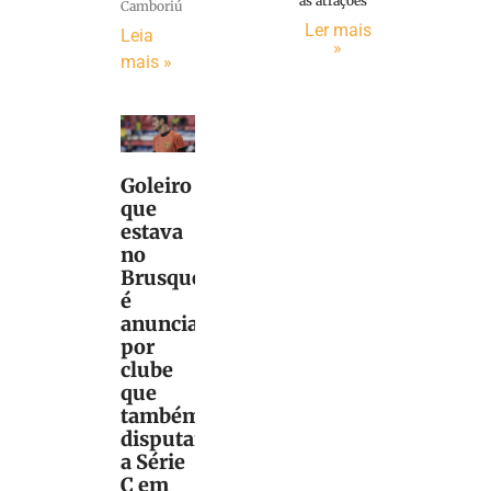
as atrações
Camboriú
Ler mais
Leia
»
mais »
Goleiro
que
estava
no
Brusque
é
anunciado
por
clube
que
também
disputará
a Série
C em