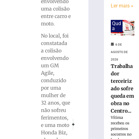
em
envolvendo
Ler mais »
obra
uma colisão
no
entre carro e
Centro
Qud
moto.
Administrativo
a
da
No local, foi
Havan
constatada
em
6 DE
a colisão
Brusque
AGOSTO DE
envolvendo
6
2026
de
um GM
Trabalha
agosto
Agile,
dor
de
2026
conduzido
terceiriz
Ler
por uma
ado sofre
mais
mulher de
queda em
»
32 anos, que
obra no
não sofreu
Centro...
ferimentos,
Funcionária
Vítima
PRÓXIMO
ANTERIOR
recebeu os
morre
e uma moto
Chuvas volumosas são esperadas em Brusque 
Desfile das Costureiras e Costurei
primeiros
após
Honda Biz,
socorros no
ônibus