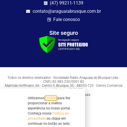
(47) 99211-1139
contato@araguaiabrusque.com.br
Fale conosco
Site seguro
Todos os direitos reservados - Sociedade Rádio Araguaia de Brusque Ltda -
CNPJ 82.983.230/0001-82
Mathilde Hoffmann, 66 - Centro II, Brusque, SC - 88353-120 - Centro Comercial
Geschäftshaus - Sl 21/22
Copyright © 2026 | Rádio Araguaia
Utilizamos
cookies
para lhe
proporcionar a melhor
experiência no nosso portal.
Conheça nossa
Política de
privacidade
ou clique em
continuar no botão ao lado.