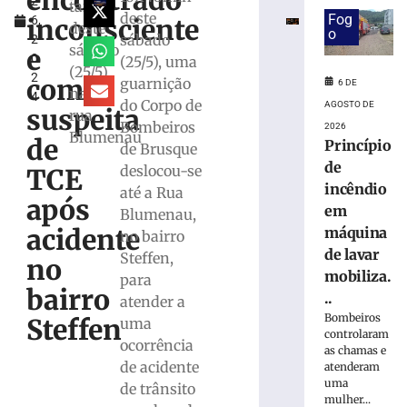
encontrado
2
em
tarde
deste
Fog
inconsciente
6,
máquina
deste
o
sábado
2
de
sábado
e
0
(25/5), uma
lavar
(25/5)
2
mobiliza
com
guarnição
6 DE
na
4
Bombeiros,
do Corpo de
AGOSTO DE
suspeita
rua
em
Bombeiros
2026
Blumenau
Brusque
de
Princípio
de Brusque
6
de
deslocou-se
TCE
de
incêndio
agosto
até a Rua
após
de
em
Blumenau,
2026
acidente
máquina
no bairro
Ler
de lavar
Steffen,
mais
no
mobiliza.
para
»
bairro
..
atender a
Bombeiros
Steffen
uma
Trabalhador
controlaram
ocorrência
terceirizado
as chamas e
de acidente
atenderam
sofre
uma
queda
de trânsito
mulher...