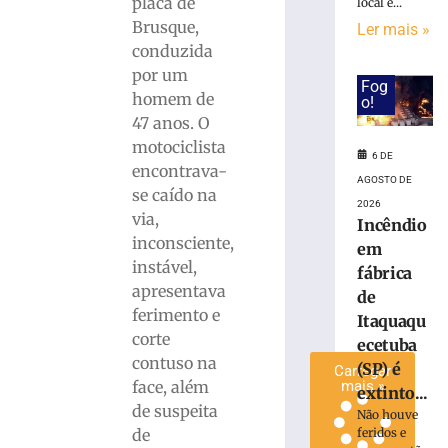
placa de
local e...
invadir
Brusque,
Ler mais »
restaurante
conduzida
às
por um
margens
Fog
homem de
da
o!
BR-
47 anos. O
116
motociclista
6 DE
em
encontrava-
AGOSTO DE
Papanduva
se caído na
2026
6
via,
Incêndio
de
agosto
inconsciente,
em
de
instável,
2026
fábrica
apresentava
Ler
de
ferimento e
mais
Itaquaqu
corte
»
ecetuba
contuso na
(SP) é
Carregar
face, além
mais »
extinto...
de suspeita
Não houve
de
feridos e