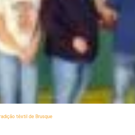
radição têxtil de Brusque