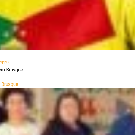
érie C
m Brusque