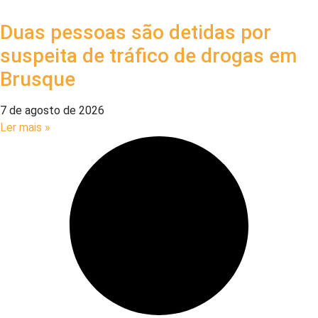
Duas pessoas são detidas por
suspeita de tráfico de drogas em
Brusque
7 de agosto de 2026
Ler mais »