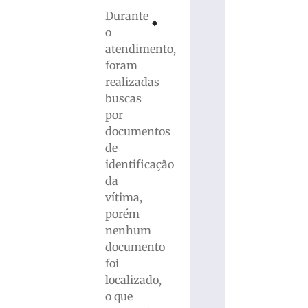
Durante
PRÓXIMO
ANTERIOR
Museu Casa de Brusque aproxima futuros bibl
Grave acidente deixa um morto, bloq
o
atendimento,
foram
realizadas
buscas
por
documentos
de
identificação
da
vítima,
porém
nenhum
documento
foi
localizado,
o que