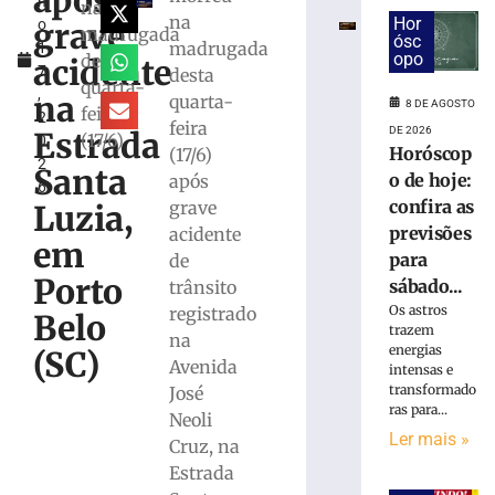
após
h
e
na
na
Hor
grave
o
bombeiros
madrugada
ósc
madrugada
1
resgatam
opo
desta
acidente
7
desta
dois
quarta-
,
cães
na
quarta-
8 DE AGOSTO
feira
2
em
feira
DE 2026
Estrada
(17/6)
0
Gaspar
Horóscop
(17/6)
2
Santa
7
o de hoje:
após
6
de
confira as
grave
agosto
Luzia,
de
previsões
acidente
2026
em
para
de
Ler
Porto
sábado...
trânsito
mais
Os astros
registrado
»
Belo
trazem
na
energias
(SC)
Avenida
intensas e
Duas
transformado
José
pessoas
ras para...
Neoli
são
Ler mais »
Cruz, na
detidas
por
Estrada