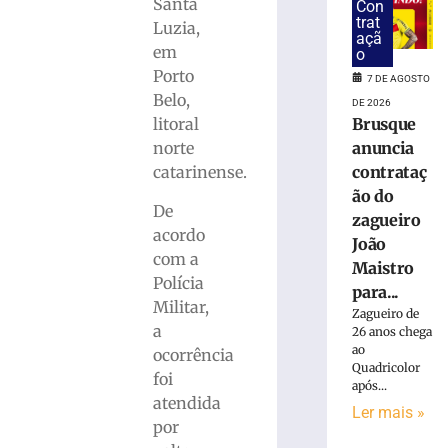
suspeita
Santa
Con
de
trat
Luzia,
açã
tráfico
em
o
de
Porto
7 DE AGOSTO
drogas
Belo,
em
DE 2026
Brusque
litoral
Brusque
anuncia
norte
7
de
contrataç
catarinense.
agosto
ão do
de
De
2026
zagueiro
Ler
acordo
João
mais
com a
Maistro
»
Polícia
para...
Militar,
Zagueiro de
a
26 anos chega
Homem
ao
ocorrência
que
Quadricolor
foi
matou
após...
mulher
atendida
Ler mais »
e
por
ocultou