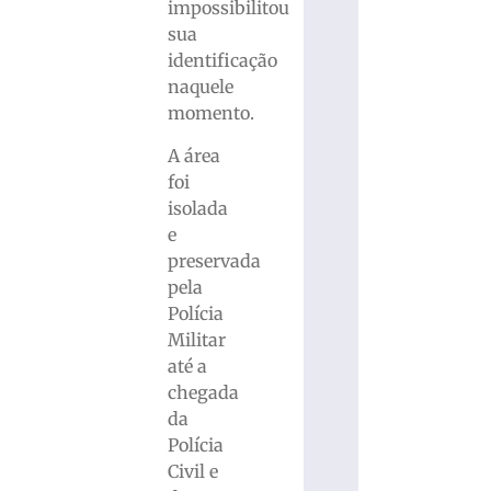
impossibilitou
sua
identificação
naquele
momento.
A área
foi
isolada
e
preservada
pela
Polícia
Militar
até a
chegada
da
Polícia
Civil e