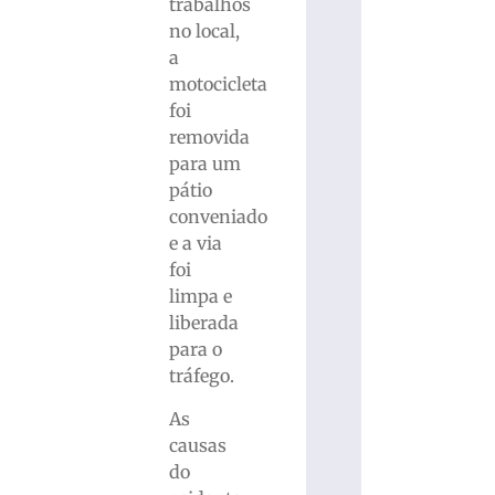
trabalhos
no local,
a
motocicleta
foi
removida
para um
pátio
conveniado
e a via
foi
limpa e
liberada
para o
tráfego.
As
causas
do