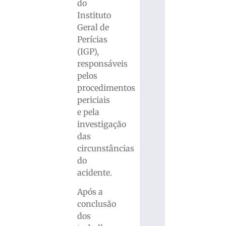
do
Instituto
Geral de
Perícias
(IGP),
responsáveis
pelos
procedimentos
periciais
e pela
investigação
das
circunstâncias
do
acidente.
Após a
conclusão
dos