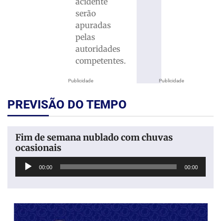
acidente
serão
apuradas
pelas
autoridades
competentes.
Publicidade
Publicidade
PREVISÃO DO TEMPO
Fim de semana nublado com chuvas
ocasionais
Tocador
00:00
00:00
de
áudio