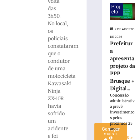
volta
cadáver
Proj
das
é
eto
3h50.
condenado
No local,
a
7 DE AGOSTO
os
15
anos
DE 2026
policiais
Prefeitur
de
constataram
a
prisão
que o
em
apresenta
condutor
Içara
projeto da
de uma
(SC)
PPP
motocicleta
7
Brusque +
Kawasaki
de
Digital...
agosto
Ninja
de
Concessão
2026
ZX-10R
administrativ
Ler
havia
a prevê
mais
investimento
sofrido
s pelos
»
um
próximos 25
acidente
Carregar
anos
mais »
e foi
Ler mais »