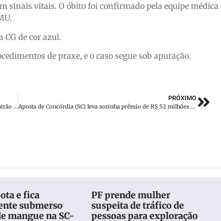
m sinais vitais. O óbito foi confirmado pela equipe médica
MU.
 CG de cor azul.
procedimentos de praxe, e o caso segue sob apuração.
PRÓXIMO
Homem é detido após furtar maleta de ferramentas do ex-patrão em Brusque
Aposta de Concórdia (SC) leva sozinha prêmio de R$ 52 milhões da Mega-Sena
ota e fica
PF prende mulher
ente submerso
suspeita de tráfico de
de mangue na SC-
pessoas para exploração