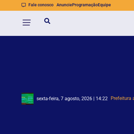
Fale conosco
Anuncie
Programação
Equipe
Homem q
Trecho da A
sexta-feira, 7 agosto, 2026 | 14:21