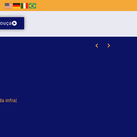
ouça
/8)