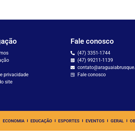
gação
Fale conosco
mos
(47) 3351-1744
ação
(47) 99211-1139
contato@araguaiabrusque
de privacidade
Fale conosco
o site
ECONOMIA
EDUCAÇÃO
ESPORTES
EVENTOS
GERAL
OB