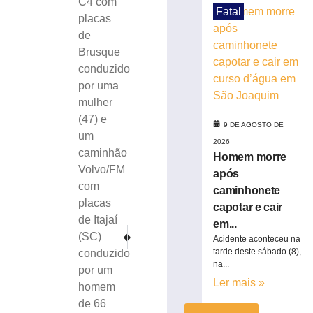
C4 com
morre
Fatal
placas
após
de
caminhonete
capotar
Brusque
e
conduzido
cair
por uma
em
mulher
curso
(47) e
d’água
9 DE AGOSTO DE
um
em
2026
caminhão
São
Homem morre
Joaquim
Volvo/FM
após
com
9
caminhonete
de
placas
capotar e cair
agosto
de
de Itajaí
em...
2026
PRÓXIMO
ANTERIOR
(SC)
Acidente aconteceu na
Ler
Adolescentes são flagrados com 50 gramas de maconha, 
Luciano Hang e Havan se pronunciam sobre deci
tarde deste sábado (8),
conduzido
mais
na...
por um
»
Ler mais »
homem
de 66