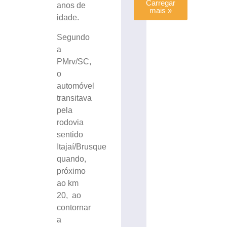
Carregar
anos de
mais »
idade.
Segundo
a
PMrv/SC,
o
automóvel
transitava
pela
rodovia
sentido
Itajaí/Brusque
quando,
próximo
ao km
20, ao
contornar
a