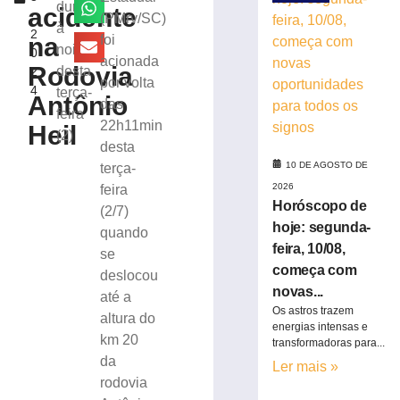
feridas
durante
acidente
,
(PMrv/SC)
após
à
2
carro
na
foi
noite
0
cair
acionada
Rodovia
desta
2
em
por volta
4
terça-
barranco
Antônio
das
na
feira
22h11min
Heil
SC-
(2)
desta
436
10 DE AGOSTO DE
terça-
9
de
2026
feira
agosto
Horóscopo de
(2/7)
de
2026
hoje: segunda-
quando
Ler
feira, 10/08,
se
mais
começa com
deslocou
»
novas...
até a
Os astros trazem
altura do
energias intensas e
Homem
km 20
transformadoras para...
morre
da
Ler mais »
após
rodovia
ser