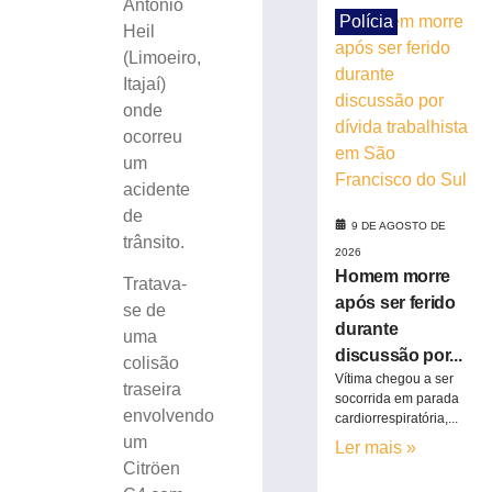
Antônio
ferido
Polícia
Heil
durante
(Limoeiro,
discussão
Itajaí)
por
dívida
onde
trabalhista
ocorreu
em
um
São
acidente
Francisco
de
do
9 DE AGOSTO DE
trânsito.
Sul
2026
9
Homem morre
Tratava-
de
após ser ferido
agosto
se de
de
durante
uma
2026
discussão por...
colisão
Ler
Vítima chegou a ser
traseira
mais
socorrida em parada
envolvendo
»
cardiorrespiratória,...
um
Ler mais »
Citröen
Homem