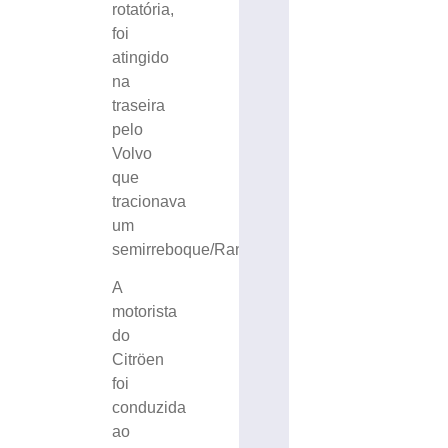
rotatória,
foi
atingido
na
traseira
pelo
Volvo
que
tracionava
um
semirreboque/Randon.
A
motorista
do
Citröen
foi
conduzida
ao