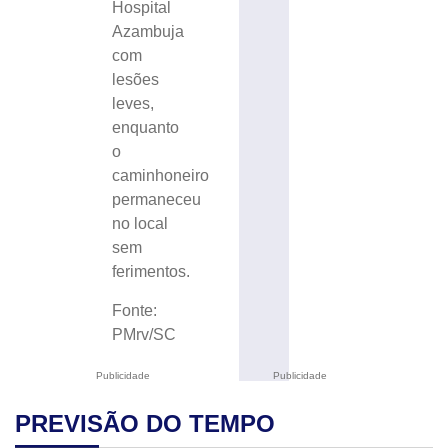
Hospital
Azambuja
com
lesões
leves,
enquanto
o
caminhoneiro
permaneceu
no local
sem
ferimentos.
Fonte:
PMrv/SC
Publicidade
Publicidade
PREVISÃO DO TEMPO