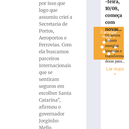
-feira,
por isso que
2026
10/08,
Ler
logo que
começa
mais
assumiu criei a
com
»
Secretaria de
novas...
Portos,
Carregar
Os astros
mais »
Aeroportos e
trazem
Ferrovias. Com
energias
ela buscamos
intensas e
transforma
parceiros
doras para...
internacionais
Ler mais
que se
»
sentiram
seguros em
escolher Santa
Catarina”,
afirmou o
governador
Jorginho
Mello.