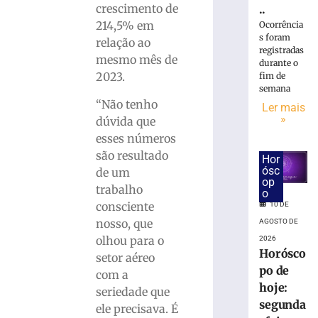
crescimento de
..
–
214,5% em
Rock
Ocorrência
s foram
na
relação ao
registradas
Praça
mesmo mês de
durante o
reúne
2023.
fim de
público
semana
e
“Não tenho
Ler mais
celebra
»
dúvida que
25
esses números
anos
são resultado
Hor
de
ósc
de um
história
op
trabalho
com
o
show
consciente
10 DE
da
nosso, que
AGOSTO DE
banda
olhou para o
2026
Cachorro
Horósco
setor aéreo
Grande
po de
com a
9
hoje:
seriedade que
de
segunda
agosto
ele precisava. É
de