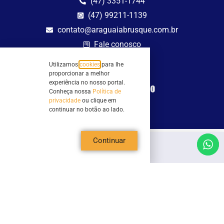
(47) 3351-1744
(47) 99211-1139
contato@araguaiabrusque.com.br
Fale conosco
Utilizamos
cookies
para lhe
Site seguro
proporcionar a melhor
experiência no nosso portal.
Conheça nossa
Política de
privacidade
ou clique em
continuar no botão ao lado.
Continuar
Todos os direitos reservados - Sociedade Rádio Araguaia de Brusque Ltda -
CNPJ 82.983.230/0001-82
Mathilde Hoffmann, 66 - Centro II, Brusque, SC - 88353-120 - Centro Comercial
Geschäftshaus - Sl 21/22
Copyright © 2026 | Rádio Araguaia