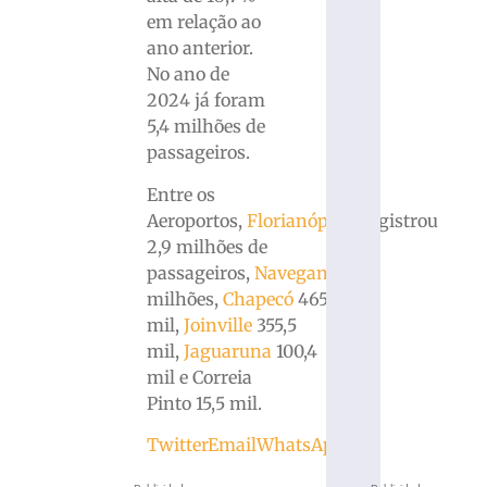
em relação ao
ano anterior.
No ano de
2024 já foram
5,4 milhões de
passageiros.
Entre os
Aeroportos,
Florianópolis
registrou
2,9 milhões de
passageiros,
Navegantes
1,6
milhões,
Chapecó
465,3
mil,
Joinville
355,5
mil,
Jaguaruna
100,4
mil e Correia
Pinto 15,5 mil.
Twitter
Email
WhatsApp