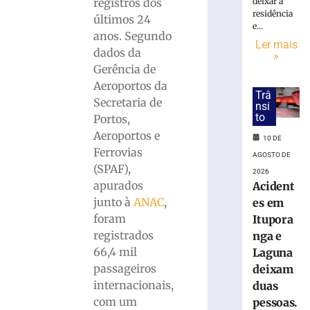
hoje:
registros dos
deixar a
segunda-
residência
últimos 24
e...
feira,
anos. Segundo
10/08,
Ler mais
dados da
»
começa
Gerência de
com
Aeroportos da
novas
Trâ
oportunidade
Secretaria de
nsi
para
to
Portos,
todos
Aeroportos e
10 DE
os
Ferrovias
AGOSTO DE
signos
(SPAF),
2026
10
apurados
Acident
de
agosto
junto à
ANAC
,
es em
de
foram
Itupora
2026
Ler
registrados
nga e
mais
66,4 mil
Laguna
»
passageiros
deixam
internacionais,
duas
com um
pessoas.
GALERIA