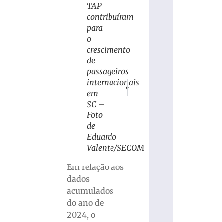
TAP
contribuíram
para
o
crescimento
de
passageiros
internacionais
PRÓXIMO
ANTERIOR
em
VÍDEO: Governo do Estado garante R$ 1
Equipes vão às ruas em nova e
SC –
Foto
de
Eduardo
Valente/SECOM
Em relação aos
dados
acumulados
do ano de
2024, o