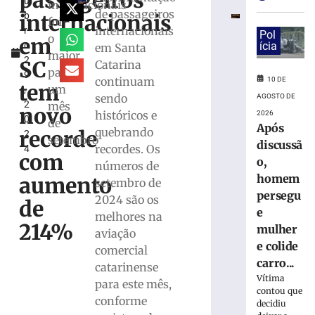
passageiros
u
Scheuer
internacionais
de passageiros
internacionais
b
diz
foi
internacionais
r
que
Pol
o
em
o
ícia
em Santa
é
maior
2
apenas
SC
Catarina
para
9
o
continuam
10 DE
tem
um
,
início
sendo
AGOSTO DE
2
mês
do
novo
históricos e
2026
0
El
de
Após
quebrando
recorde
2
Niño
setembro
discussã
recordes. Os
4
10
com
o,
números de
de
agosto
homem
aumento
setembro de
de
persegu
2026
2024 são os
de
Ler
e
melhores na
214%
mais
mulher
aviação
»
e colide
comercial
carro...
catarinense
Vítima
para este mês,
Horóscopo
contou que
de
conforme
decidiu