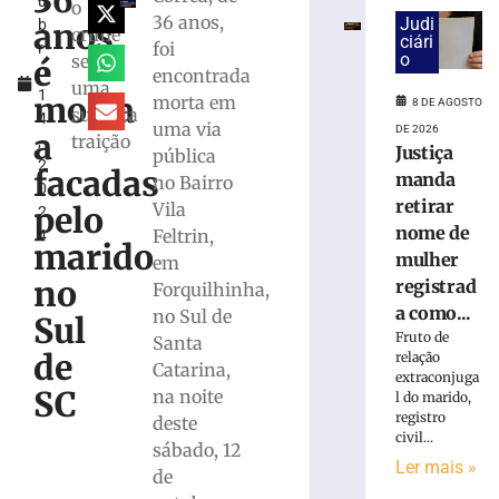
36
u
e
o
36 anos,
Judi
anos
b
exige
crime
ciári
foi
r
transferências
o
seria
é
o
encontrada
bancárias
uma
1
após
morta
morta em
8 DE AGOSTO
suposta
4
carro
uma via
DE 2026
a
traição
,
apresentar
Justiça
pública
2
problemas
facadas
manda
no Bairro
0
8
retirar
Vila
pelo
2
de
agosto
nome de
Feltrin,
4
marido
de
mulher
em
2026
no
registrad
Forquilhinha,
Ler
a como...
no Sul de
mais
Sul
Fruto de
Santa
»
de
relação
Catarina,
extraconjuga
SC
na noite
l do marido,
Homem
registro
deste
tropeça
civil...
sábado, 12
na
Ler mais »
calçada,
de