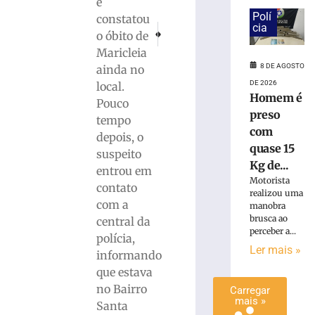
e
é
Polí
constatou
preso
cia
PRÓXIMO
ANTERIOR
o óbito de
com
Após roubar celular, homem é agredido até a 
Idoso desaparecido é encontrado mor
Maricleia
quase
8 DE AGOSTO
ainda no
15
Kg
DE 2026
local.
Homem é
de
Pouco
maconha
preso
tempo
em
com
depois, o
Blumenau
quase 15
suspeito
(SC)
Kg de...
entrou em
8
Motorista
contato
de
realizou uma
agosto
com a
manobra
de
2026
brusca ao
central da
perceber a...
Ler
polícia,
Ler mais »
mais
informando
»
que estava
no Bairro
Carregar
mais »
Santa