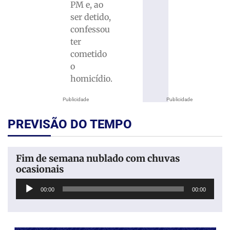
PM e, ao
ser detido,
confessou
ter
cometido
o
homicídio.
Publicidade
Publicidade
PREVISÃO DO TEMPO
Fim de semana nublado com chuvas
ocasionais
Tocador
00:00
00:00
de
áudio