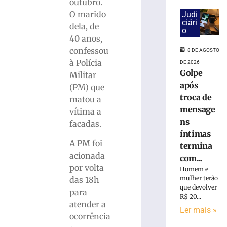
cai
outubro.
na
O marido
Judi
pista
ciári
dela, de
o
e
40 anos,
é
confessou
8 DE AGOSTO
atropelado
à Polícia
em
DE 2026
Golpe
São
Militar
Bento
após
(PM) que
do
troca de
matou a
Sul
mensage
vítima a
(SC)
ns
facadas.
8
íntimas
de
A PM foi
agosto
termina
de
acionada
com...
2026
por volta
Homem e
Ler
mulher terão
das 18h
mais
que devolver
para
»
R$ 20...
atender a
Ler mais »
ocorrência
Homem