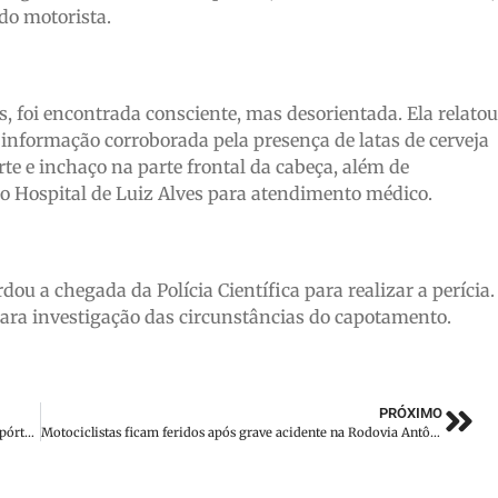
do motorista.
, foi encontrada consciente, mas desorientada. Ela relatou
informação corroborada pela presença de latas de cerveja
te e inchaço na parte frontal da cabeça, além de
ao Hospital de Luiz Alves para atendimento médico.
rdou a chegada da Polícia Científica para realizar a perícia.
ara investigação das circunstâncias do capotamento.
PRÓXIMO
VÍDEO: Homem-bomba que atacou o STF conversou com repórter minutos antes da explosão
Motociclistas ficam feridos após grave acidente na Rodovia Antônio Heil em Brusque