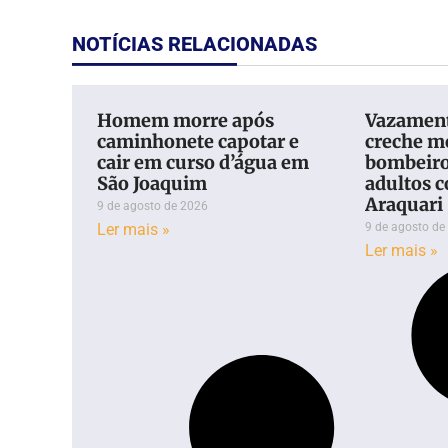
NOTÍCIAS RELACIONADAS
Homem morre após
Vazament
caminhonete capotar e
creche m
cair em curso d’água em
bombeiros
São Joaquim
adultos 
Araquari
9 de agosto de 2026
Ler mais »
9 de agosto de
Ler mais »