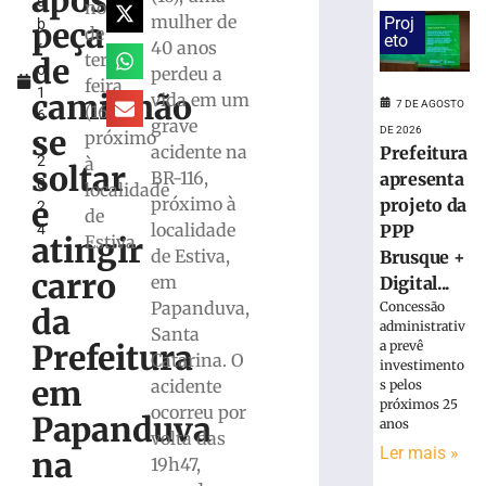
após
u
mulher
noite
mulher de
Proj
peça
b
e
de
eto
40 anos
r
ocultou
terça-
de
o
perdeu a
cadáver
feira
1
é
caminhão
vida em um
7 DE AGOSTO
(16/10)
6
condenado
grave
se
DE 2026
próximo
,
a
acidente na
Prefeitura
2
à
15
soltar
BR-116,
apresenta
0
anos
localidade
próximo à
projeto da
e
2
de
de
localidade
PPP
4
prisão
atingir
Estiva
de Estiva,
em
Brusque +
carro
Içara
em
Digital...
(SC)
Papanduva,
Concessão
da
administrativ
7
Santa
de
a prevê
Prefeitura
Catarina. O
agosto
investimento
de
em
acidente
s pelos
2026
próximos 25
ocorreu por
Ler
Papanduva
anos
volta das
mais
Ler mais »
na
19h47,
»