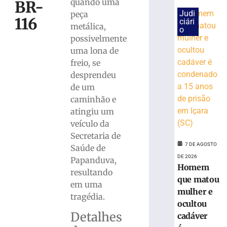
quando uma
BR-
Judi
peça
116
Carro
ciári
metálica,
o
capota
possivelmente
e
uma lona de
fica
freio, se
parcialmente
submerso
desprendeu
em
de um
área
caminhão e
de
atingiu um
mangue
veículo da
na
Secretaria de
SC-
7 DE AGOSTO
Saúde de
401
DE 2026
Papanduva,
7
Homem
de
resultando
agosto
que matou
em uma
de
mulher e
2026
tragédia.
ocultou
Ler
Detalhes
cadáver
mais