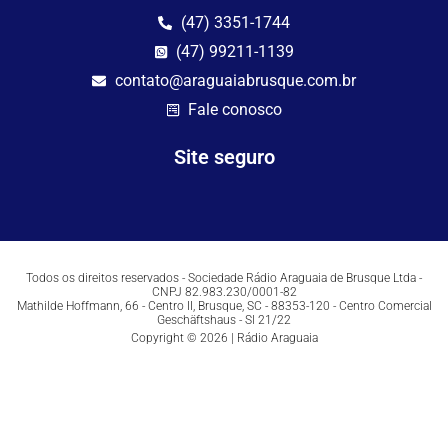
(47) 3351-1744
(47) 99211-1139
contato@araguaiabrusque.com.br
Fale conosco
Site seguro
Todos os direitos reservados - Sociedade Rádio Araguaia de Brusque Ltda -
CNPJ 82.983.230/0001-82
Mathilde Hoffmann, 66 - Centro II, Brusque, SC - 88353-120 - Centro Comercial
Geschäftshaus - Sl 21/22
Copyright © 2026 | Rádio Araguaia