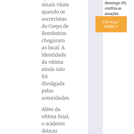
domingo (9);
sinais vitais
»
confira as
quando os
atrações
socorristas
Ler mais »
Carregar
do Corpo de
mais »
Bombeiros
chegaram
ao local. A
identidade
da vítima
ainda não
foi
divulgada
pelas
autoridades.
Além da
vítima fatal,
o acidente
deixou