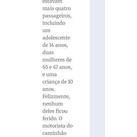
estavam
mais quatro
passageiros,
incluindo
um
adolescente
de 14 anos,
duas
mulheres de
65 e 47 anos,
e uma
criança de 10
anos.
Felizmente,
nenhum
deles ficou
ferido. O
motorista do
caminhão