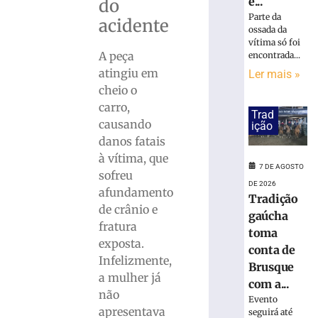
é...
»
do
Parte da
acidente
ossada da
PF
vítima só foi
A peça
prende
encontrada...
mulher
atingiu em
Ler mais »
suspeita
cheio o
de
carro,
Trad
tráfico
causando
ição
de
danos fatais
pessoas
à vítima, que
para
7 DE AGOSTO
sofreu
exploração
DE 2026
sexual
afundamento
Tradição
em
de crânio e
gaúcha
SC
fratura
toma
7
exposta.
conta de
de
Infelizmente,
agosto
Brusque
de
a mulher já
2026
com a...
não
Ler
Evento
apresentava
seguirá até
mais