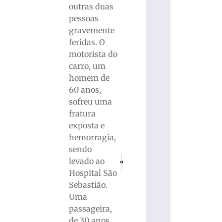
outras duas
pessoas
gravemente
feridas. O
motorista do
carro, um
homem de
60 anos,
sofreu uma
fratura
exposta e
hemorragia,
sendo
PRÓXIMO
ANTERIOR
levado ao
Eleições 2024: Rick Zanata é reeleito ver
Reforma dos filtros de água da E
Hospital São
Sebastião.
Uma
passageira,
de 30 anos,