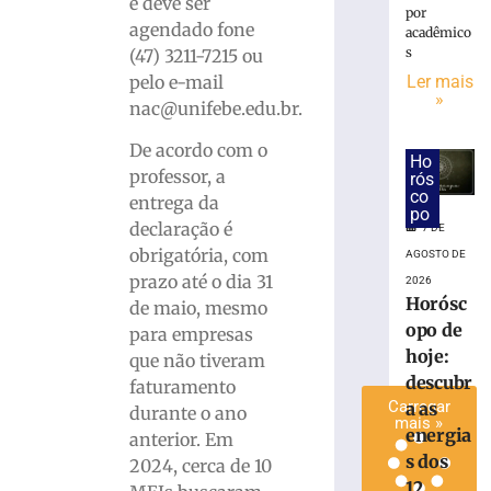
e deve ser
por
milhões;
agendado fone
acadêmico
apostas
s
(47) 3211-7215 ou
de
pelo e-mail
Ler mais
Brusque
»
nac@unifebe.edu.br.
e
Guabiruba
De acordo com o
acertam
Ho
professor, a
a
rós
co
quadra
entrega da
po
declaração é
7
7 DE
de
obrigatória, com
AGOSTO DE
agosto
de
prazo até o dia 31
2026
2026
Horósc
de maio, mesmo
Ler
opo de
para empresas
mais
hoje:
que não tiveram
»
descubr
faturamento
Carregar
a as
durante o ano
mais »
energia
anterior. Em
s dos
2024, cerca de 10
12...