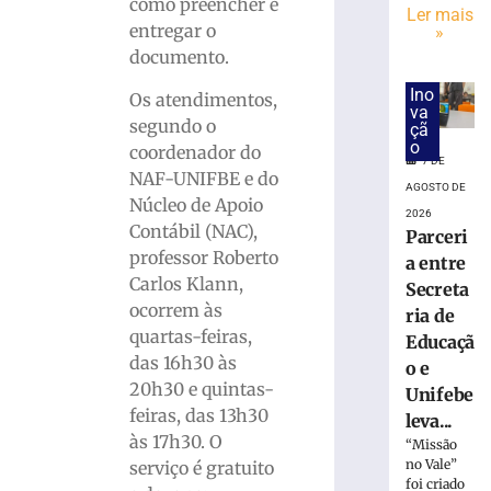
por
como preencher e
Ler mais
queda
entregar o
»
de
documento.
avião
da
Ino
Os atendimentos,
va
Voepass
segundo o
çã
7
o
coordenador do
de
7 DE
agosto
NAF-UNIFBE e do
AGOSTO DE
de
Núcleo de Apoio
2026
2026
Contábil (NAC),
Ler
Parceri
professor Roberto
mais
a entre
Carlos Klann,
»
Secreta
ocorrem às
ria de
quartas-feiras,
Educaçã
Prêmio
das 16h30 às
o e
da
20h30 e quintas-
Mega
Unifebe
feiras, das 13h30
acumula
leva...
em
às 17h30. O
“Missão
R$
no Vale”
serviço é gratuito
165
foi criado