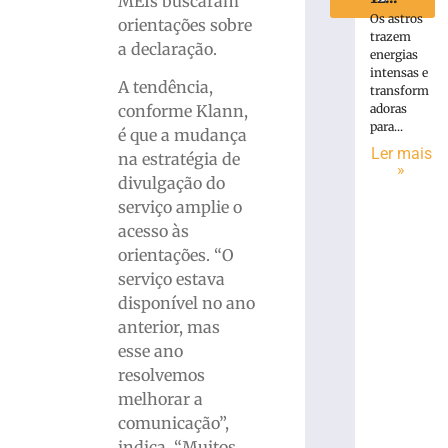
MEIs buscaram
Os astros
orientações sobre
trazem
a declaração.
energias
intensas e
A tendência,
transform
adoras
conforme Klann,
para...
é que a mudança
Ler mais
na estratégia de
»
divulgação do
serviço amplie o
acesso às
orientações. “O
serviço estava
disponível no ano
anterior, mas
esse ano
resolvemos
melhorar a
comunicação”,
indica. “Muitos