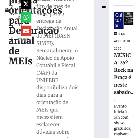
presta
o
de
do
fim do mês de
orientações
2
lei
documento
maio para a
7,
que
Cul
é
para
2
tur
entrega da
proíbe
31
a
0
jogos
Declaração
Declaração Anual
de
2
de
7 DE
do MEI (DASN-
anual
maio
5
azar
AGOSTO DE
SIMEI).
de
7
2026
Semanalmente, o
de
MÚSIC
Núcleo de Apoio
agosto
MEIs
A: 25º
de
Contábil e Fiscal
2026
Rock na
(NAF) da
Ler
Praça é
UNIFEBE
mais
neste
disponibiliza dois
»
sábado..
dias para a
.
orientação de
Polícia
Evento
MEIs que
Federal
inicia às
necessitem
14h com
indicia
shows
esclarecer
16
gratuitos,
pessoas
dúvidas sobre
capivara...