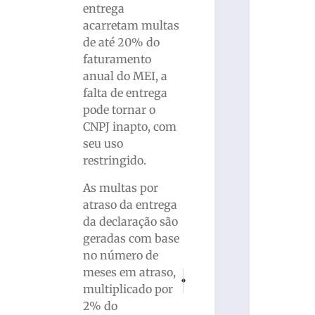
entrega
acarretam multas
de até 20% do
faturamento
anual do MEI, a
falta de entrega
pode tornar o
CNPJ inapto, com
seu uso
restringido.
As multas por
atraso da entrega
da declaração são
geradas com base
no número de
meses em atraso,
PRÓXIMO
ANTERIOR
multiplicado por
1ª Sessão de Negócios Internúcleos da
Em coletiva, Brusque SAF fala 
2% do