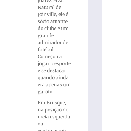
Juarez Piva.
Natural de
Joinville, ele é
sócio atuante
do clube e um
grande
admirador de
futebol.
Começou a
jogar o esporte
e se destacar
quando ainda
era apenas um
garoto.
Em Brusque,
na posição de
meia esquerda
ou
centroavante,