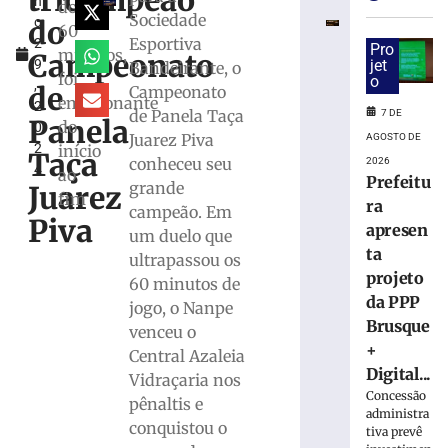
tricampeão
h
Vôlei
dos
Sociedade
do
o
estreia
60
Esportiva
2
hoje
Pro
minutos,
Campeonato
9
jet
Bandeirante, o
(7)
foi
o
,
no
de
Campeonato
emocionante
2
Campeonato
de Panela Taça
7 DE
Panela
do
0
Estadual
Juarez Piva
AGOSTO DE
2
início
Taça
7
conheceu seu
2026
4
de
ao
Prefeitu
grande
agosto
Juarez
fim
de
ra
campeão. Em
2026
Piva
apresen
um duelo que
Ler
ta
ultrapassou os
mais
projeto
60 minutos de
»
da PPP
jogo, o Nanpe
Brusque
venceu o
Bruscão
+
Central Azaleia
trabalha
Digital...
Vidraçaria nos
organização
Concessão
pênaltis e
defensiva
administra
e
conquistou o
tiva prevê