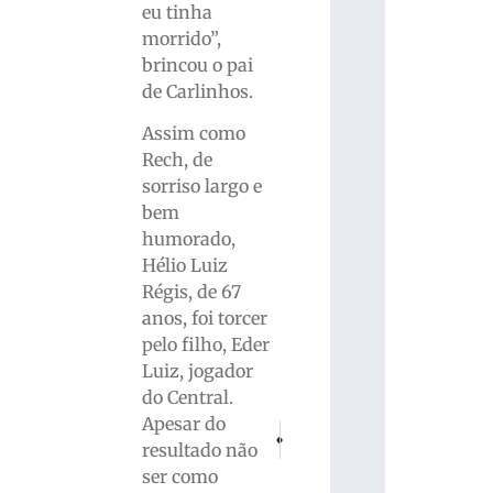
eu tinha
morrido”,
brincou o pai
de Carlinhos.
Assim como
Rech, de
sorriso largo e
bem
humorado,
Hélio Luiz
Régis, de 67
anos, foi torcer
pelo filho, Eder
Luiz, jogador
do Central.
Apesar do
PRÓXIMO
ANTERIOR
resultado não
Bombeiros auxiliam parto emergencial e
Automóveis envolvem-se em ac
ser como