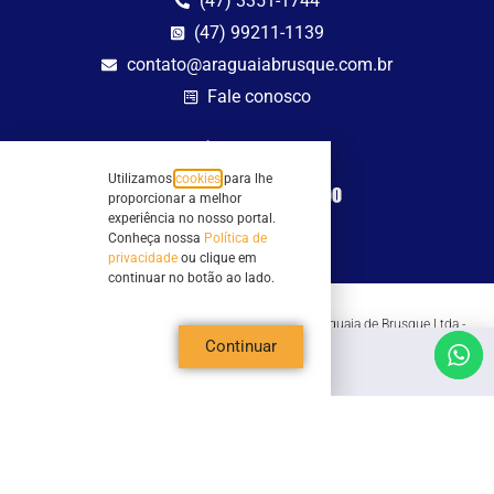
(47) 3351-1744
(47) 99211-1139
contato@araguaiabrusque.com.br
Fale conosco
Site seguro
Utilizamos
cookies
para lhe
proporcionar a melhor
experiência no nosso portal.
Conheça nossa
Política de
privacidade
ou clique em
continuar no botão ao lado.
Todos os direitos reservados - Sociedade Rádio Araguaia de Brusque Ltda -
CNPJ 82.983.230/0001-82
Continuar
Mathilde Hoffmann, 66 - Centro II, Brusque, SC - 88353-120 - Centro Comercial
Geschäftshaus - Sl 21/22
Copyright © 2026 | Rádio Araguaia