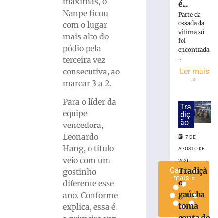
máximas, o
é...
e
Nanpe ficou
Parte da
Passeios
ossada da
com o lugar
Ciclísticos
vítima só
mais alto do
mobilizam
foi
pódio pela
Brusque
encontrada.
neste
..
terceira vez
sábado
Ler mais
consecutiva, ao
»
(8)
marcar 3 a 2.
7
de
Para o líder da
Tra
agosto
equipe
de
diç
2026
ão
vencedora,
Ler
Leonardo
7 DE
mais
Hang, o título
AGOSTO DE
»
veio com um
2026
Tradiçã
Carregar
gostinho
mais »
o
diferente esse
gaúcha
ano. Conforme
toma
explica, essa é
conta de