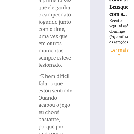
a primeira vez
Brusque
que ele ganha
com a...
o campeonato
Evento
jogando junto
seguirá até
com o time,
domingo
uma vez que
(9); confira
as atrações
em outros
Ler mais
momentos
»
sempre esteve
lesionado.
“É bem difícil
falar o que
estou sentindo.
Quando
acabou o jogo
eu chorei
bastante,
porque por
mais que o