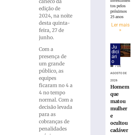
bola
investimen
caneco da
parada
tos pelos
edição de
próximos
antes
2024, na noite
25 anos
de
desta quinta-
Ler mais
duelo
»
feira, 27 de
contra
junho.
o
Maranhão
Ju
Com a
dici
7
presença de
ári
de
o
agosto
um grande
de
7 DE
2026
público, as
AGOSTO DE
Ler
equipes
2026
mais
ficaram no 4 a
Homem
»
4 no tempo
que
normal. Com a
matou
decisão levada
Caminhada
mulher
para as
do
e
Dia
cobranças de
ocultou
dos
penalidades
cadáver
Pais