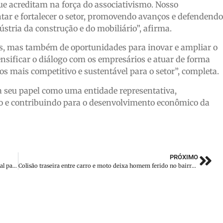
ue acreditam na força do associativismo. Nosso
ar e fortalecer o setor, promovendo avanços e defendendo
stria da construção e do mobiliário”, afirma.
os, mas também de oportunidades para inovar e ampliar o
nsificar o diálogo com os empresários e atuar de forma
s mais competitivo e sustentável para o setor”, completa.
ma seu papel como uma entidade representativa,
rio e contribuindo para o desenvolvimento econômico da
PRÓXIMO
Unidade de Saúde do Centro de Botuverá terá horário especial para reuniões de equipe em março
Colisão traseira entre carro e moto deixa homem ferido no bairro Guarani