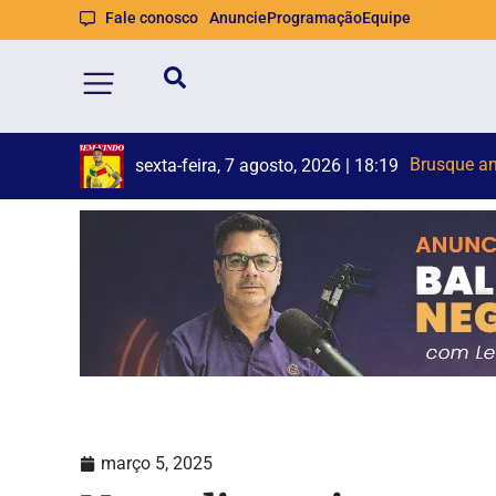
Fale conosco
Anuncie
Programação
Equipe
Duas pess
Semana de 
sexta-feira, 7 agosto, 2026 | 17:49
março 5, 2025