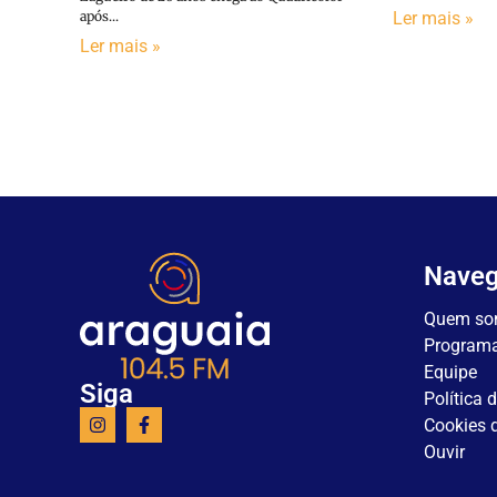
Ler mais »
após...
Ler mais »
Nave
Quem so
Program
Equipe
Siga
Política 
Cookies d
Ouvir