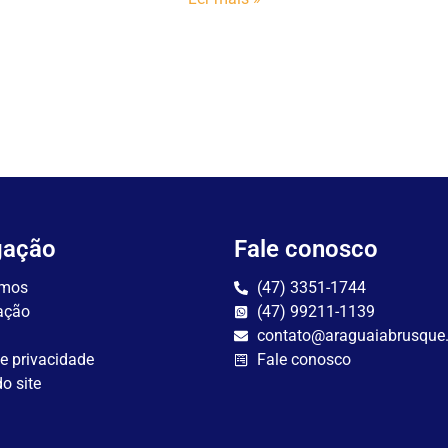
gação
Fale conosco
mos
(47) 3351-1744
ação
(47) 99211-1139
contato@araguaiabrusque
de privacidade
Fale conosco
o site