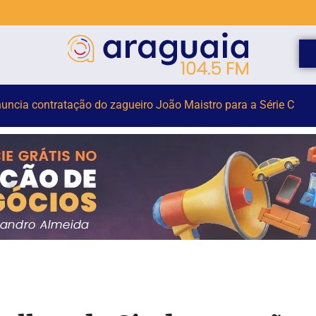
História termina nesta sexta-feira (7) com foco na tradição têxt