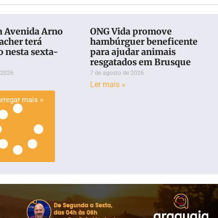
a Avenida Arno
ONG Vida promove
acher terá
hambúrguer beneficente
o nesta sexta-
para ajudar animais
)
resgatados em Brusque
 2026
7 de agosto de 2026
Ler mais »
rregar mais »