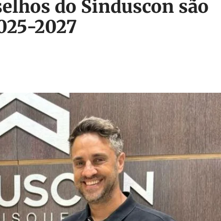
selhos do Sinduscon são
2025-2027