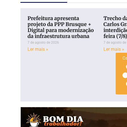
Prefeitura apresenta
Trecho d
projeto da PPP Brusque +
Carlos Gr
Digital para modernização
interdiçã
da infraestrutura urbana
feira (7/8
7 de agosto de 2026
7 de agosto de
Ler mais »
Ler mais »
Ca