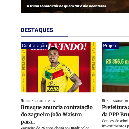
DESTAQUES
Contratação
Projeto
7 DE AGOSTO DE
7 DE AGOSTO DE 2026
Prefeitura
Brusque anuncia contratação
da PPP Brus
do zagueiro João Maistro
para...
Concessão admin
investimentos p
Zagueiro de 26 anos chega ao Quadricolor