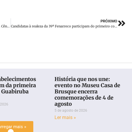
PRÓXIMO
Guabiruba e Blumenau recebem espetáculo teatral da Cobaia Cênica
Candidatas à realeza da 39ª Fenarreco participam do primeiro compromisso oficial
abelecimentos
História que nos une:
am da primeira
evento no Museu Casa de
o Guabiruba
Brusque encerra
comemorações de 4 de
agosto
 2026
5 de agosto de 2026
Ler mais »
rregar mais »