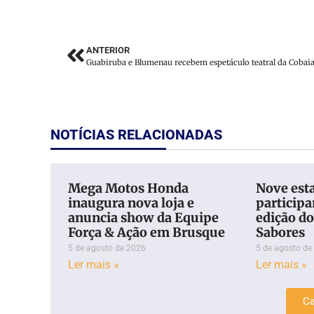
ANTERIOR
NOTÍCIAS RELACIONADAS
Mega Motos Honda
Nove est
inaugura nova loja e
particip
anuncia show da Equipe
edição d
Força & Ação em Brusque
Sabores
5 de agosto de 2026
5 de agosto de
Ler mais »
Ler mais »
Ca