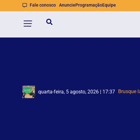
Fale conosco
Anuncie
Programação
Equipe
Homem é
Defesa Ci
quarta-feira, 5 agosto, 2026 | 17:37
quarta-feira, 5 agosto, 2026 | 16:59