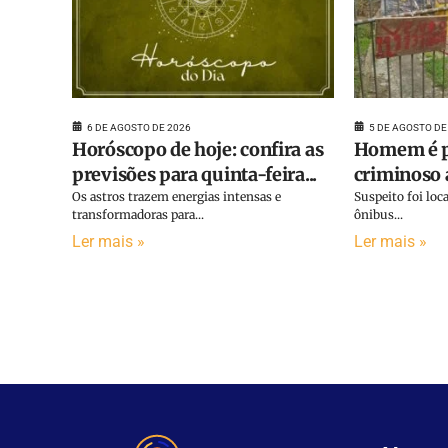
6 DE AGOSTO DE 2026
5 DE AGOSTO DE
Horóscopo de hoje: confira as
Homem é p
previsões para quinta-feira...
criminoso a
Os astros trazem energias intensas e
Suspeito foi lo
transformadoras para...
ônibus...
Ler mais »
Ler mais »