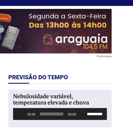
Publicidade
PREVISÃO DO TEMPO
Nebulosidade variável,
temperatura elevada e chuva
Tocador
Use
00:00
00:00
de
as
áudio
setas
para