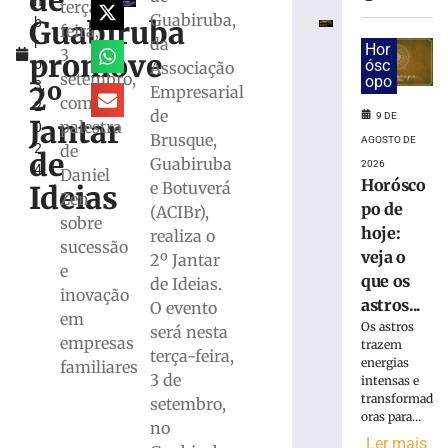
de
m
superam
terça-
Guabiruba,
Guabiruba
b
depósitos
feira,
da
r
em
Hor
3
promove
o
ósc
Associação
R$
setembro,
opo
3,
7,15
2º
Empresarial
com
2
bilhões
de
9 DE
Jantar
palestra
0
em
Brusque,
AGOSTO DE
2
de
julho
de
Guabiruba
2026
4
Daniel
8
Horósco
e Botuverá
Ideias
de
Zen
agosto
po de
(ACIBr),
sobre
de
hoje:
realiza o
2026
sucessão
veja o
2º Jantar
Ler
e
que os
de Ideias.
mais
inovação
astros...
O evento
»
em
Os astros
será nesta
empresas
trazem
terça-feira,
Bingo
energias
familiares
3 de
intensas e
do
transformad
setembro,
Clube
oras para...
de
no
Ler mais