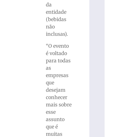
da
entidade
(bebidas
não
inclusas).
“O evento
é voltado
para todas
as
empresas
que
desejam
conhecer
mais sobre
esse
assunto
que é
muitas