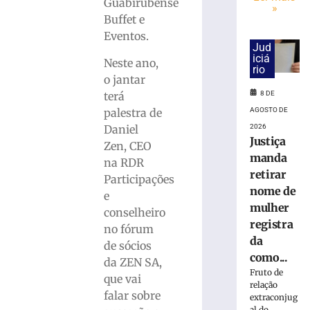
Mães
Guabirubense
»
da
Buffet e
Apae
Eventos.
de
Jud
Brusque
iciá
Neste ano,
rio
acontece
o jantar
na
terá
8 DE
próxima
palestra de
AGOSTO DE
terça,
Daniel
2026
11
Justiça
de
Zen, CEO
manda
agosto
na RDR
retirar
8
Participações
de
nome de
e
agosto
mulher
de
conselheiro
2026
registra
no fórum
Ler
da
de sócios
mais
como...
da ZEN SA,
»
Fruto de
que vai
relação
falar sobre
extraconjug
STJ
al do