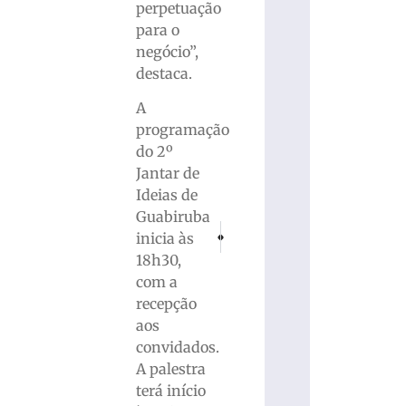
perpetuação
para o
negócio”,
destaca.
A
programação
do 2º
Jantar de
Ideias de
Guabiruba
PRÓXIMO
ANTERIOR
inicia às
Motociclista fica ferido após colisão con
Polícia Civil recebe 47 mil denún
18h30,
com a
recepção
aos
convidados.
A palestra
terá início