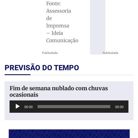
Fonte:
Assessoria
de
Imprensa
– Ideia
Comunicação
Publicidade
Publicidade
PREVISÃO DO TEMPO
Fim de semana nublado com chuvas
ocasionais
Tocador
00:00
00:00
de
áudio