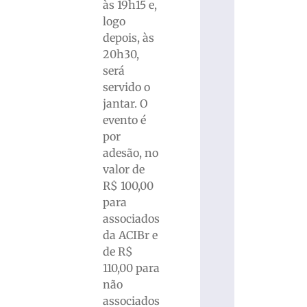
às 19h15 e,
logo
depois, às
20h30,
será
servido o
jantar. O
evento é
por
adesão, no
valor de
R$ 100,00
para
associados
da ACIBr e
de R$
110,00 para
não
associados