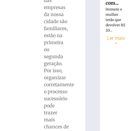
das
com...
empresas
Homem e
da nossa
mulher
terão que
cidade são
devolver R$
familiares,
20...
estão na
Ler mais
primeira
»
ou
segunda
geração.
Por isso,
organizar
corretamente
o processo
sucessório
pode
trazer
mais
chances de