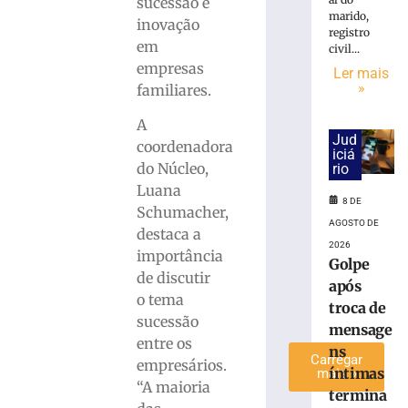
sucessão e
inclui
marido,
inovação
honorários
registro
em
civil...
sucumbenciai
empresas
na
Ler mais
»
familiares.
base
do
A
ISS
Jud
coordenadora
do
iciá
Simples
do Núcleo,
rio
Luana
8
8 DE
de
Schumacher,
agosto
AGOSTO DE
de
destaca a
2026
2026
importância
Golpe
Ler
de discutir
após
mais
o tema
troca de
»
sucessão
mensage
entre os
ns
Carregar
empresários.
íntimas
mais »
“A maioria
termina