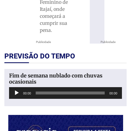
Feminino de
Itajaí, onde
começará a
cumprir sua
pena.
Publicidade
Publicidade
PREVISÃO DO TEMPO
Fim de semana nublado com chuvas
ocasionais
Tocador
00:00
00:00
de
áudio