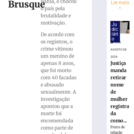
cai
Bahia, e chocou
Brusque
Ler mais
na
»
o país pela
pista
brutalidade e
e
motivação.
Ju
é
dic
atropelado
iári
De acordo com
em
o
os registros, o
8 DE
São
crime vitimou
Bento
AGOSTO DE
um menino de
do
2026
Sul
apenas 8 anos,
Justiça
(SC)
que foi morto
manda
8
com 40 facadas
retirar
de
e abusado
nome
agosto
de
sexualmente. A
de
2026
investigação
mulher
Ler
apontou que a
registra
mais
morte foi
da
»
encomendada
como...
como parte de
Fruto de
Homem
relação