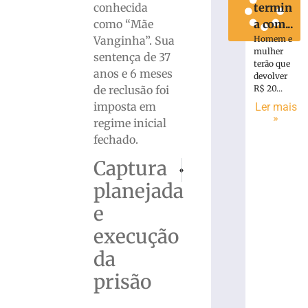
conhecida
termin
como “Mãe
a com...
Vanginha”. Sua
Homem e
mulher
sentença de 37
terão que
anos e 6 meses
devolver
de reclusão foi
R$ 20...
imposta em
Ler mais
»
regime inicial
fechado.
Captura
PRÓXIMO
ANTERIOR
Zoo de Brusque é o primeiro a recebe
Defesa Civil emite alerta par
planejada
e
execução
da
prisão