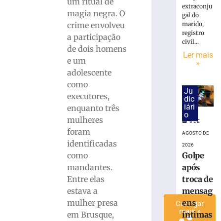
um ritual de
extraconju
é
magia negra. O
gal do
preso
crime envolveu
marido,
com
registro
a participação
quase
civil...
de dois homens
15
Ler mais
Kg
e um
»
de
adolescente
maconha
como
em
Ju
executores,
dic
Blumenau
iári
enquanto três
(SC)
o
mulheres
8 DE
8
foram
de
AGOSTO DE
agosto
identificadas
2026
de
2026
como
Golpe
Ler
mandantes.
após
mais
Entre elas
troca de
»
estava a
mensag
mulher presa
ens
Carregar
mais »
em Brusque,
íntimas