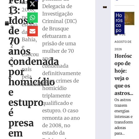
Feira
e
e
em
Delegacia de
13:
m
exige
2008,
Investigação
b
transferênci
Ho
no
Idosa
r
rós
Criminal (DIC)
bancárias
estado
co
o
após
de
de Brusque
po
da
1
carro
9 DE
efetuaram a
70
Bahia,
3,
apresentar
AGOSTO DE
prisão de uma
2
e
problemas
anos
2026
mulher de 70
0
chocou
8
Horósc
anos,
condenada
2
de
o
opo de
agosto
condenada
4
por
país
de
hoje:
definitivamente
2026
pela
veja o
homicídio
pelos crimes de
Ler
brutalidade.
que os
homicídio
mais
e
astros...
triplamente
»
estupro
Os astros
qualificado e
trazem
é
estupro. O caso
energias
Homem
intensas e
remonta ao ano
tropeça
presa
transform
de 2008, no
na
adoras
em
calçada,
estado da
para...