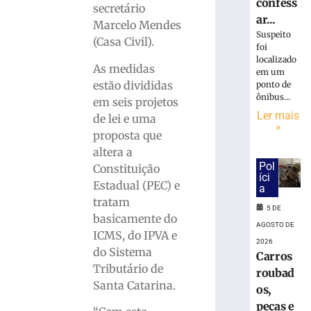
»
confess
secretário
ar...
Marcelo Mendes
Suspeito
SENAI
(Casa Civil).
foi
Brusque
localizado
As medidas
forma
em um
jovens
estão divididas
ponto de
ônibus...
para
em seis projetos
a
Ler mais
de lei e uma
»
indústria
proposta que
por
altera a
meio
Pol
Constituição
do
íci
Estadual (PEC) e
programa
a
Jovem
tratam
5 DE
Aprendiz
basicamente do
AGOSTO DE
4
ICMS, do IPVA e
2026
de
do Sistema
agosto
Carros
de
Tributário de
roubad
2026
Santa Catarina.
os,
Ler
peças e
mais