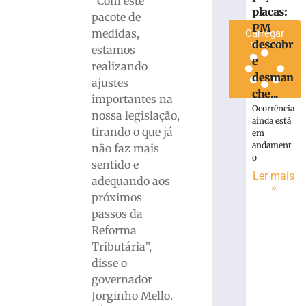
“Com este
placas:
»
pacote de
PM
medidas,
Carregar
descobr
mais »
estamos
e
realizando
desman
ajustes
che...
importantes na
Ocorrência
nossa legislação,
ainda está
tirando o que já
em
andament
não faz mais
o
sentido e
Ler mais
adequando aos
»
próximos
passos da
Reforma
Tributária”,
disse o
governador
Jorginho Mello.