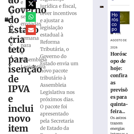
do
e
inaugura
e
jurídica e fiscal,
Governo
m
nova
PEC
rever incentivos
b
loja
Ho
serão
do
r
rós
e ajustar a
e
enviadas
co
o
anuncia
Estado
legislação
po
nesta
4,
show
6 DE
estadual à
cria
semana
2
da
AGOSTO DE
Reforma
0
para
Equipe
teto
2026
Tributária, o
2
Força
a
Horósc
Governo do
para
4
&
Assembleia
opo de
Estado envia um
Ação
isenção
Legislativa
hoje:
novo pacote
em
confira
de
Brusque
tributário à
as
Assembleia
5
IPVA
de
previsõ
Legislativa nos
agosto
e
es para
de
próximos dias.
2026
quinta-
inclui
O pacote foi
Ler
feira...
apresentado
novo
mais
Os astros
pela Secretaria
»
trazem
item
de Estado da
energias
intensas e