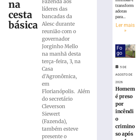
Fazenda aos
na
transform
Banco
líderes das
adoras
cesta
é
bancadas da
para...
condenado
básica
Alesc durante
Ler mais
por
»
reunião com o
falha
governador
de
segurança
Jorginho Mello
Fo
após
go
na manhã desta
falso
terça-feira, 3, na
policial
5 DE
Casa
induzir
AGOSTO DE
d’Agronômica,
idosa
2026
em
a
Homem
Florianópolis. Além
empréstimo
é preso
do secretário
4
por
de
Cleverson
agosto
incêndi
Siewert
de
o
2026
(Fazenda),
Ler
crimino
também esteve
mais
so após
presente o