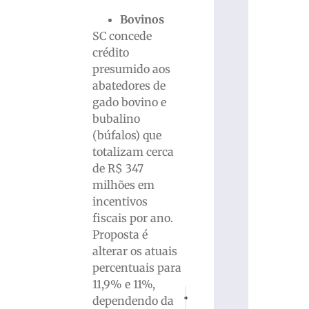
Bovinos
SC concede
crédito
presumido aos
abatedores de
gado bovino e
bubalino
(búfalos) que
totalizam cerca
de R$ 347
milhões em
incentivos
fiscais por ano.
Proposta é
alterar os atuais
percentuais para
11,9% e 11%,
PRÓXIMO
ANTERIOR
dependendo da
Brusque realizou mais de 50 capacit
Corpo de Bombeiros alerta 