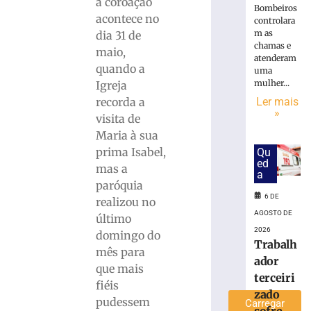
a coroação
Bombeiros
hoje:
acontece no
controlara
descubra
m as
dia 31 de
as
chamas e
maio,
energias
atenderam
quando a
dos
uma
12
mulher...
Igreja
signos
recorda a
Ler mais
»
para
visita de
sexta-
Maria à sua
feira,
prima Isabel,
Qu
07/08
ed
mas a
a
7
paróquia
de
agosto
6 DE
realizou no
de
AGOSTO DE
2026
último
Ler
2026
domingo do
Trabalh
mais
mês para
ador
»
que mais
terceiri
fiéis
zado
pudessem
Carregar
sofre