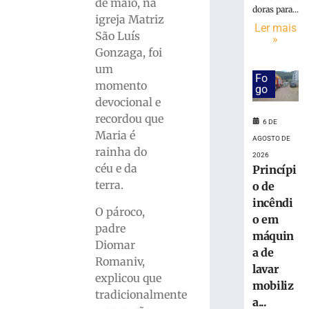
confirma
de maio, na
doras para...
segundo
igreja Matriz
Ler mais
tornado
São Luís
»
em
Gonzaga, foi
pouco
um
mais
Fo
momento
de
go
uma
devocional e
semana
recordou que
6 DE
no
Maria é
AGOSTO DE
RS
rainha do
2026
7
céu e da
Princípi
de
agosto
terra.
o de
de
incêndi
2026
O pároco,
o em
Ler
padre
máquin
mais
Diomar
a de
»
Romaniv,
lavar
explicou que
mobiliz
Horóscopo
tradicionalmente
a...
de