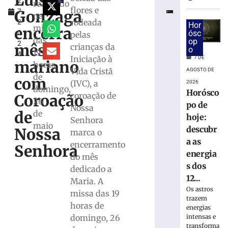
Luís
2
vai
realizado
flores e
Gonzaga
7,
construir
na
rodeada
2
a
Hor
missa
encerra
0
ósc
pelas
barragem
das
op
2
de
mês
crianças da
o
19
4
Botuverá
Iniciação à
7 DE
mariano
horas
por
Vida Cristã
AGOSTO DE
de
R$
com
(IVC), a
2026
152,8
domingo,
Horósco
coroação de
Coroação
milhões
26
po de
Nossa
7
de
de
hoje:
Senhora
de
maio
agosto
descubr
Nossa
marca o
de
a as
2026
encerramento
Senhora
energia
Ler
do mês
s dos
mais
dedicado a
12...
»
Maria. A
Os astros
missa das 19
trazem
horas de
Defesa
energias
Civil
intensas e
domingo, 26
transforma