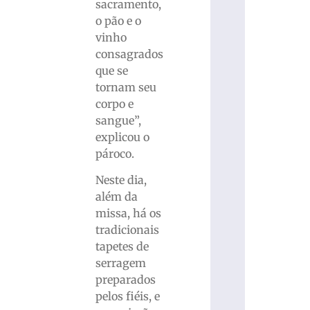
sacramento,
o pão e o
vinho
consagrados
que se
tornam seu
corpo e
sangue”,
explicou o
pároco.
Neste dia,
além da
missa, há os
tradicionais
tapetes de
serragem
preparados
pelos fiéis, e