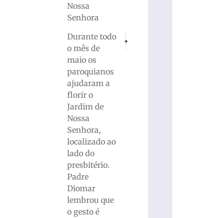
Nossa
Senhora
Durante todo
PRÓXIMO
ANTERIOR
Secretaria de Obras realiza mutirão em
Rua Gustavo Halfpap ficará inte
o mês de
maio os
paroquianos
ajudaram a
florir o
Jardim de
Nossa
Senhora,
localizado ao
lado do
presbitério.
Padre
Diomar
lembrou que
o gesto é