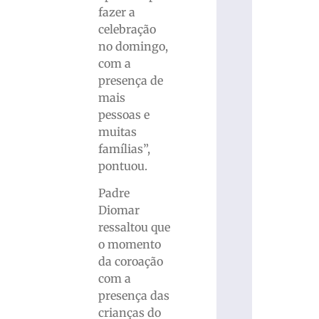
fazer a
celebração
no domingo,
com a
presença de
mais
pessoas e
muitas
famílias”,
pontuou.
Padre
Diomar
ressaltou que
o momento
da coroação
com a
presença das
crianças do