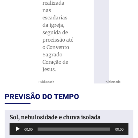
realizada
nas
escadarias
da igreja,
seguida de
procissão até
o Convento
Sagrado
Coração de
Jesus.
Publicidade
Publicidade
PREVISÃO DO TEMPO
Sol, nebulosidade e chuva isolada
Tocador
00:00
00:00
de