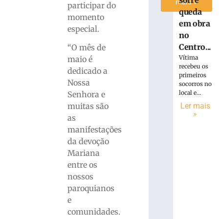
mais »
participar do
queda
momento
em obra
especial.
no
Centro...
“O mês de
Vítima
maio é
recebeu os
dedicado a
primeiros
Nossa
socorros no
local e...
Senhora e
Ler mais
muitas são
»
as
manifestações
da devoção
Mariana
entre os
nossos
paroquianos
e
comunidades.