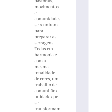
pastorais,
movimentos
e
comunidades
se reuniram
para
preparar as
serragens.
Todas em
harmonia e
com a
mesma
tonalidade
de cores, um
trabalho de
comunhão e
unidade que
se
transformam