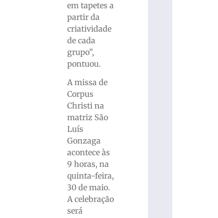
em tapetes a
partir da
criatividade
de cada
grupo”,
pontuou.
A missa de
Corpus
Christi na
matriz São
Luís
Gonzaga
acontece às
9 horas, na
quinta-feira,
30 de maio.
A celebração
será