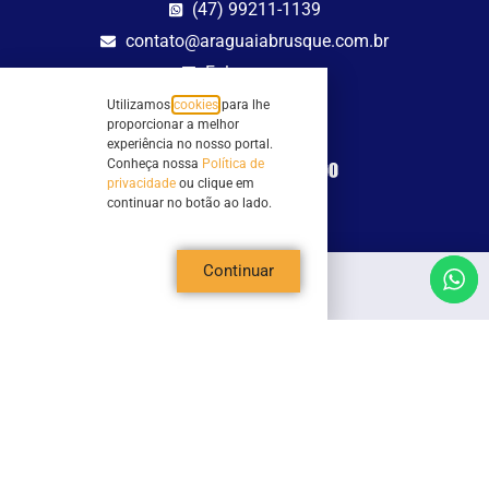
(47) 99211-1139
contato@araguaiabrusque.com.br
Fale conosco
Utilizamos
cookies
para lhe
Site seguro
proporcionar a melhor
experiência no nosso portal.
Conheça nossa
Política de
privacidade
ou clique em
continuar no botão ao lado.
Continuar
Todos os direitos reservados - Sociedade Rádio Araguaia de Brusque Ltda -
CNPJ 82.983.230/0001-82
Mathilde Hoffmann, 66 - Centro II, Brusque, SC - 88353-120 - Centro Comercial
Geschäftshaus - Sl 21/22
Copyright © 2026 | Rádio Araguaia