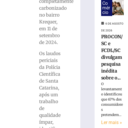
fica
completamente
Co
ferida
mér
carbonizado
após
cio
no bairro
carro
Krequer,
colidir
6 DE AGOSTO
em 11 de
contra
DE 2026
setembro
poste
PROCON/
em
de 2024.
SC e
Gaspar
FCDL/SC
Os laudos
6
divulgam
de
periciais
pesquisa
agosto
da Polícia
de
inédita
2026
Científica
sobre o...
Ler
de Santa
O
mais
Catarina,
levantament
»
após um
o identificou
que 67% dos
trabalho
consumidore
de
Bombeiros
s
capturam
qualidade
pretendem...
jararacuçu
ímpar,
Ler mais »
em