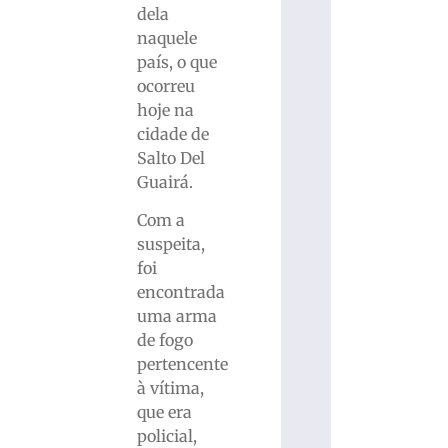
dela
naquele
país, o que
ocorreu
hoje na
cidade de
Salto Del
Guairá.
Com a
suspeita,
foi
encontrada
uma arma
de fogo
pertencente
à vítima,
que era
policial,