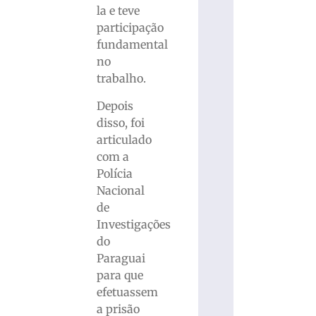
la e teve
participação
fundamental
no
trabalho.
Depois
disso, foi
articulado
com a
Polícia
Nacional
de
Investigações
do
Paraguai
para que
efetuassem
a prisão