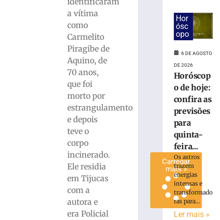
identificaram
pátio
a vítima
de
Hor
como
ósc
residência
opo
Carmelito
no
Piragibe de
Bairro
6 DE AGOSTO
Águas
Aquino, de
DE 2026
Claras
70 anos,
Horóscop
6
que foi
o de hoje:
de
morto por
agosto
confira as
de
estrangulamento
previsões
2026
e depois
para
Ler
teve o
quinta-
mais
corpo
feira...
»
incinerado.
Os astros
Carregar
Ele residia
trazem
mais »
energias
em Tijucas
intensas e
com a
transformado
autora e
ras para...
era Policial
Ler mais »