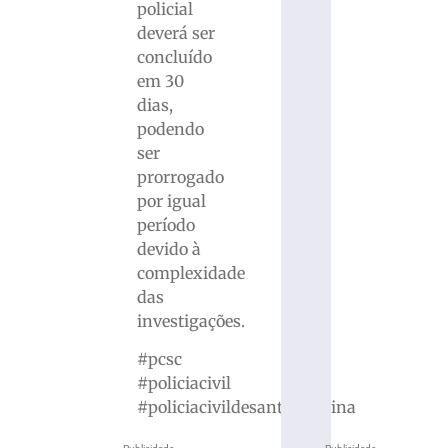
policial
deverá ser
concluído
em 30
dias,
podendo
ser
prorrogado
por igual
período
devido à
complexidade
das
investigações.
#pcsc
#policiacivil
#policiacivildesantacatarina