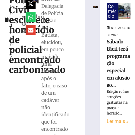
Polícia
u
por
11
Delegacia
Co
Civil
b
tráfico
de
mér
de Polícia
r
após
cio
setembro
esclarece
o
de São
PM
de
1
atender
homicídio
João
6 DE AGOSTO
2024
,
ocorrência
Batista,
DE 2026
de
2
de
Sábado
elucidou,
0
violência
policial
Fácil terá
em pouco
2
doméstica
programa
mais de
encontrado
4
em
ção
uma
Itajaí
carbonizado
especial
semana
6
de
em alusão
após o
agosto
ao...
fato, o caso
de
2026
Edição reúne
de um
Ler
atrações
cadáver
gratuitas na
mais
não
praça e
»
horário...
identificado
Ler mais »
que foi
Motorista
encontrado