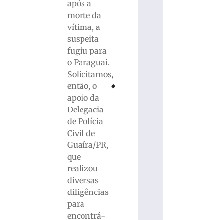
após a
morte da
vítima, a
suspeita
fugiu para
o Paraguai.
Solicitamos,
PRÓXIMO
ANTERIOR
então, o
Técnico Marcelo Cabo comanda treino tátic
Após morte de irmão em colisão, ho
apoio da
Delegacia
de Polícia
Civil de
Guaíra/PR,
que
realizou
diversas
diligências
para
encontrá-