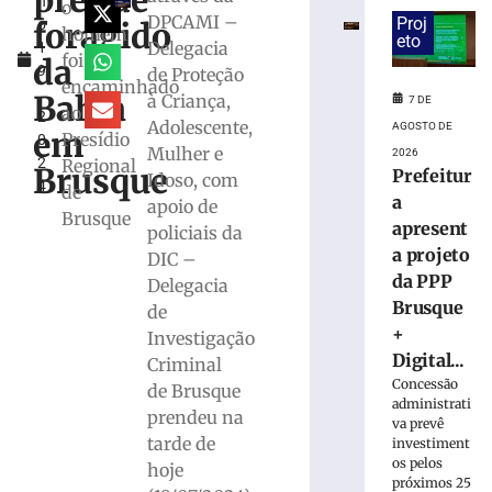
prende
h
mulher
o
DPCAMI –
Proj
foragido
o
e
homem
eto
Delegacia
1
ocultou
foi
da
9
de Proteção
cadáver
encaminhado
,
é
Bahia
à Criança,
7 DE
ao
2
condenado
Adolescente,
AGOSTO DE
em
Presídio
0
a
Mulher e
2026
2
Regional
15
Brusque
Prefeitur
Idoso, com
4
anos
de
a
apoio de
de
Brusque
apresent
policiais da
prisão
a projeto
DIC –
em
da PPP
Içara
Delegacia
(SC)
Brusque
de
+
7
Investigação
de
Digital...
Criminal
agosto
de
Concessão
de Brusque
2026
administrati
prendeu na
Ler
va prevê
tarde de
investiment
mais
os pelos
hoje
»
próximos 25