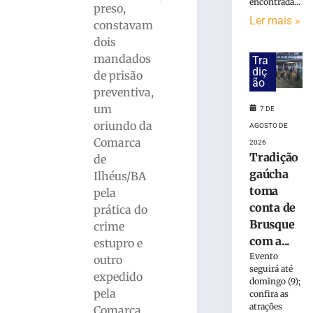
»
encontrada...
preso,
Ler mais »
constavam
PF
dois
prende
mandados
Tra
mulher
diç
de prisão
ão
suspeita
preventiva,
de
um
7 DE
tráfico
oriundo da
AGOSTO DE
de
Comarca
pessoas
2026
Tradição
para
de
exploração
gaúcha
Ilhéus/BA
sexual
toma
pela
em
conta de
prática do
SC
Brusque
crime
7
com a...
estupro e
de
agosto
Evento
outro
de
seguirá até
expedido
2026
domingo (9);
Ler
pela
confira as
atrações
mais
Comarca