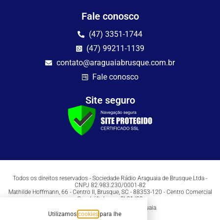
Fale conosco
(47) 3351-1744
(47) 99211-1139
contato@araguaiabrusque.com.br
Fale conosco
Site seguro
Todos os direitos reservados - Sociedade Rádio Araguaia de Brusque Ltda -
CNPJ 82.983.230/0001-82
Mathilde Hoffmann, 66 - Centro II, Brusque, SC - 88353-120 - Centro Comercial
Geschäftshaus - Sl 21/22
Copyright © 2026 | Rádio Araguaia
Utilizamos
cookies
para lhe