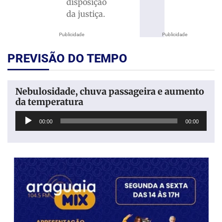
disposição
da justiça.
Publicidade
Publicidade
PREVISÃO DO TEMPO
Nebulosidade, chuva passageira e aumento
da temperatura
Tocador
00:00
00:00
de
áudio