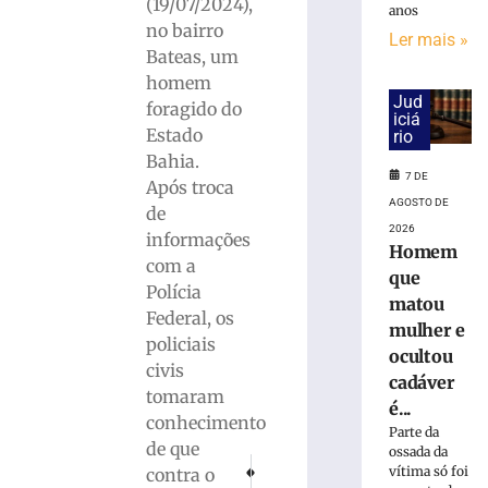
(19/07/2024),
anos
no bairro
Ler mais »
Carro
Bateas, um
capota
homem
e
Jud
foragido do
fica
iciá
Estado
rio
parcialmente
submerso
Bahia.
7 DE
em
Após troca
área
AGOSTO DE
de
de
2026
informações
Homem
mangue
com a
na
que
Polícia
SC-
matou
Federal, os
401
mulher e
policiais
7
ocultou
de
civis
cadáver
agosto
tomaram
de
é...
2026
conhecimento
Parte da
Ler
de que
ossada da
mais
PRÓXIMO
ANTERIOR
vítima só foi
contra o
Mulher é presa por subtrair itens de loja no
URGENTE: Encontrado corpo que es