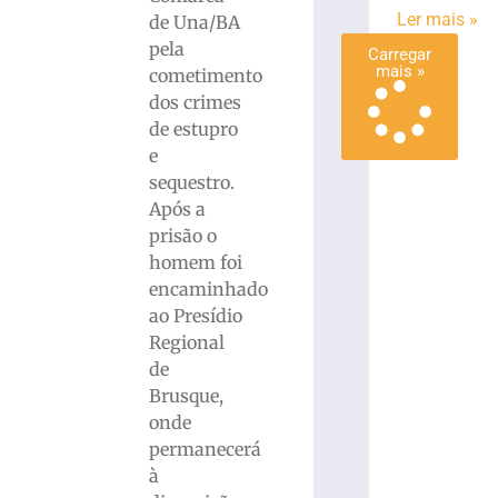
Ler mais »
»
de Una/BA
pela
Carregar
mais »
cometimento
dos crimes
de estupro
e
sequestro.
Após a
prisão o
homem foi
encaminhado
ao Presídio
Regional
de
Brusque,
onde
permanecerá
à