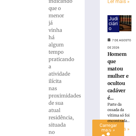
indicando
Ler mais »
cadáver
que o
é
menor
condenado
Judi
já
ciári
a
o
vinha
15
anos
há
7 DE AGOSTO
de
algum
DE 2026
prisão
tempo
Homem
em
praticando
que
Içara
a
matou
(SC)
atividade
mulher e
7
ilícita
de
ocultou
agosto
nas
cadáver
de
2026
proximidades
é...
Ler
de sua
Parte da
mais
atual
ossada da
vítima só foi
»
residência,
encontrada...
situada
Carregar
Ler mais »
mais »
no