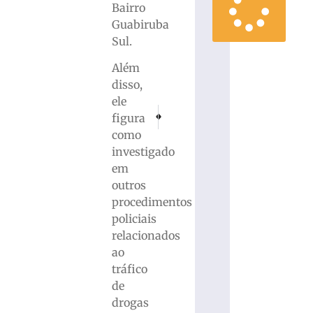
Bairro
Guabiruba
Sul.
Além
disso,
ele
PRÓXIMO
ANTERIOR
figura
Estão abertas inscrições para processo selet
Alunos da escola Cedro Alto recebem 
como
investigado
em
outros
procedimentos
policiais
relacionados
ao
tráfico
de
drogas