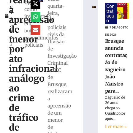
realiza
h
e
figura
quarta-
Con
a
o
bombeiros
como
trat
feira,
1
resgatam
açã
investigado
apreensão
9
19,
dois
o
em
,
cães
de
policiais
7 DE AGOSTO
outros
2
em
civis da
DE 2026
menor
procedimentos
0
Gaspar
Brusque
Divisão
2
policiais
por
7
anuncia
de
4
de
contrataç
Investigação
agosto
ato
de
ão do
Criminal
2026
infracional
zagueiro
– DIC
Ler
análogo
João
de
mais
Maistro
Brusque,
»
ao
para...
realizaram
crime
Zagueiro de
a
Duas
26 anos
de
apreensão
pessoas
chega ao
de um
Quadricolor
são
tráfico
após...
menor
detidas
de
Ler mais »
por
de