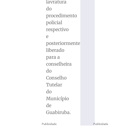
lavratura
do
procedimento
policial
respectivo
e
posteriormente
liberado
para a
conselheira
do
Conselho
Tutelar
do
Município
de
Guabiruba.
Publicidade
Publicidade