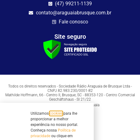
(47) 99211-1139
contato@araguaiabrusque.com.br
Fale conosco
Site seguro
Todos os direitos reservados - Sociedade Rádio Araguaia de Brusque Ltda -
CNPJ 82.983.230/0001-82
Mathilde Hoffmann, 66 - Centro II, Brusque, SC - 88353-120 - Centro Comercial
Geschäftshaus - Sl 21/22
Copyright © 2026 | Rádio Araguaia
Utilizamos
cookies
para lhe
proporcionar a melhor
experiência no nosso portal.
Conheça nossa
Política de
privacidade
ou clique em