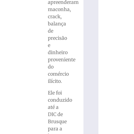
apreenderam
maconha,
crack,
balança
de
precisão
e
dinheiro
proveniente
do
comércio
ilícito.
Ele foi
conduzido
até a
DIC de
Brusque
para a