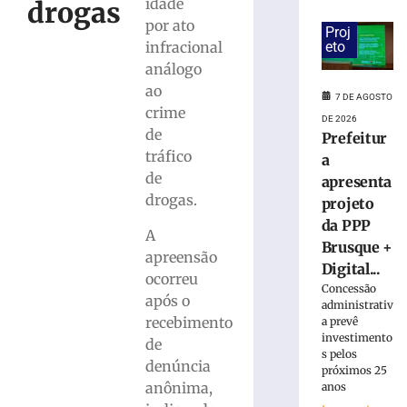
suspeita
idade
drogas
de
por ato
Proj
tráfico
eto
infracional
de
análogo
drogas
ao
em
7 DE AGOSTO
crime
Brusque
DE 2026
de
Prefeitur
7
de
tráfico
a
agosto
de
de
apresenta
2026
drogas.
projeto
Ler
da PPP
mais
A
Brusque +
»
apreensão
Digital...
ocorreu
Concessão
após o
administrativ
Homem
recebimento
a prevê
que
investimento
de
matou
s pelos
mulher
denúncia
próximos 25
e
anônima,
anos
ocultou