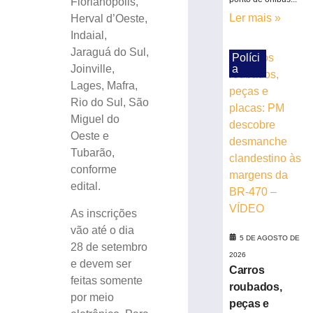
Florianópolis,
peças
Ler mais »
Herval d’Oeste,
e
Indaial,
placas:
PM
Jaraguá do Sul,
Políci
descobre
a
Joinville,
desmanche
Lages, Mafra,
clandestino
Rio do Sul, São
às
Miguel do
margens
Oeste e
da
Tubarão,
BR-
470
conforme
–
edital.
VÍDEO
As inscrições
5
de
vão até o dia
agosto
5 DE AGOSTO DE
28 de setembro
de
2026
2026
e devem ser
Carros
Ler
feitas somente
roubados,
mais
por meio
peças e
»