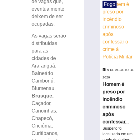
de vagas que,
Fogo
de
eventualmente,
cachorro
deixem de ser
e
ocupadas.
colidir
contra
As vagas serão
poste
distribuídas
no
Bairro
para as
Águas
cidades de
Claras
Araranguá,
5 DE AGOSTO DE
5
Balneário
de
2026
Camboriú,
agosto
Homem é
de
Blumenau,
2026
preso por
Brusque,
Ler
incêndio
Caçador,
mais
criminoso
Canoinhas,
»
após
Chapecó,
confessar...
Criciúma,
Suspeito foi
Carros
Curitibanos,
localizado em um
roubados,
ponto de ônibus...