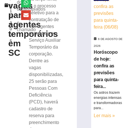
criminoso
dos
vagas
o
9, o processo
após
contemplados
1
confessar
para
seletivo para a
com
0,
o
contratação de
agentes
o
2
crime
484 agentes
0
chamado
à
temporários
para atuar no
2
Polícia
6 DE AGOSTO DE
Serviço Auxiliar
em
5
Militar
2026
Temporário da
5
SC
Horóscopo
de
corporação.
agosto
de hoje:
Dentre as
de
confira as
2026
vagas
Ler
previsões
disponibilizadas,
mais
para quinta-
25 serão para
»
feira...
Pessoas Com
Os astros trazem
Deficiência
energias intensas
(PCD), haverá
Motorista
e transformadoras
fica
para...
cadastro de
ferido
reserva para
Ler mais »
após
preenchimento
desviar