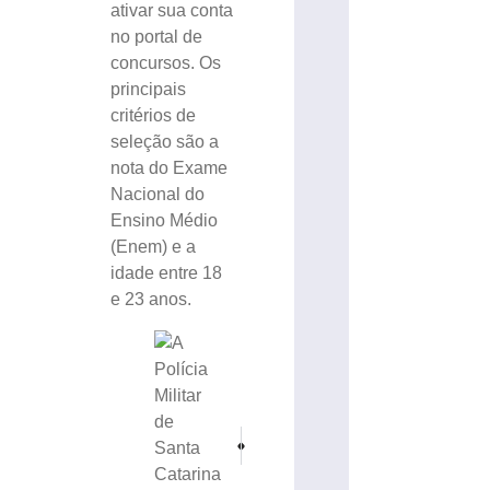
ativar sua conta
no portal de
concursos. Os
principais
critérios de
seleção são a
nota do Exame
Nacional do
Ensino Médio
(Enem) e a
idade entre 18
e 23 anos.
PRÓXIMO
ANTERIOR
Fux é o terceiro a votar em nova sessão de julgam
Festa lígure italiana celebra os 189 anos 