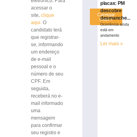
eletrônico. Para
placas: PM
acessar o
descobre
Carregar
site,
clique
desmanche...
mais »
aqui.
O
Ocorrência ainda
candidato terá
está em
andamento
que registrar-
Ler mais »
se, informando
um endereço
de e-mail
pessoal e o
número de seu
CPF. Em
seguida,
receberá no e-
mail informado
uma
mensagem
para confirmar
seu registro e