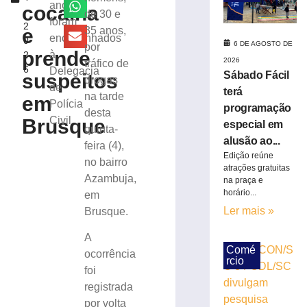
120
anos
cocaína
,
de 30 e
e
foram
2
tem
e
35 anos,
encaminhados
0
cabine
6 DE AGOSTO DE
por
prende
à
2
destruída
2026
tráfico de
6
Delegacia
em
Sábado Fácil
suspeitos
drogas
Lebon
de
terá
na tarde
em
Régis
Polícia
programação
desta
6
Civil
Brusque
especial em
de
quinta-
agosto
alusão ao...
feira (4),
de
Edição reúne
2026
no bairro
atrações gratuitas
Ler
Azambuja,
na praça e
mais
horário...
em
»
Ler mais »
Brusque.
A
Banco
Comé
ocorrência
é
rcio
foi
condenado
registrada
a
devolver
por volta