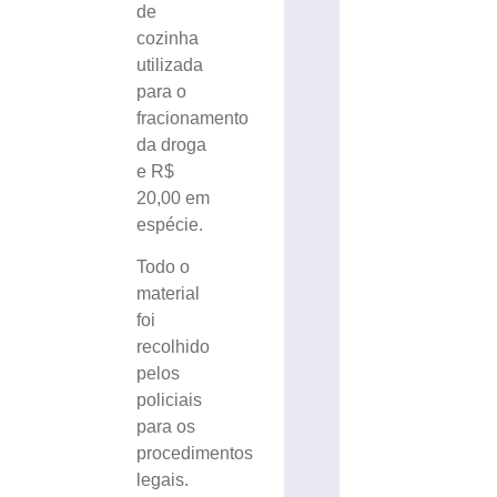
de
cozinha
utilizada
para o
fracionamento
da droga
e R$
20,00 em
espécie.
Todo o
material
foi
recolhido
pelos
policiais
para os
procedimentos
legais.