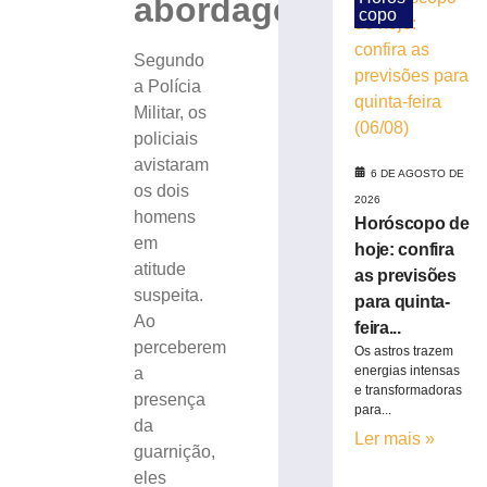
abordagem
copo
Justiça
Segundo
reconhece
a Polícia
adoção
Militar, os
de
policiais
jovem
avistaram
de
6 DE AGOSTO DE
os dois
21
2026
homens
anos
Horóscopo de
por
em
hoje: confira
casal
atitude
as previsões
que
suspeita.
para quinta-
a
Ao
feira...
criou
perceberem
Os astros trazem
desde
energias intensas
a
a
e transformadoras
presença
infância
para...
em
da
Ler mais »
SC
guarnição,
6
eles