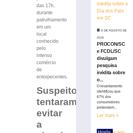
mais
das 17h,
de
durante
R$
patrulhamento
10
em um
mil
6 DE AGOSTO DE
local
após
2026
conhecido
pagamento
PROCON/SC
de
pelo
e FCDL/SC
boleto
intenso
divulgam
fraudado
comércio
pesquisa
no
de
inédita sobre
Vale
entorpecentes.
do
o...
Itajaí
O levantamento
Suspeitos
identificou que
6
67% dos
de
tentaram
agosto
consumidores
de
pretendem...
evitar
2026
Ler mais »
Ler
a
mais
»
Horós