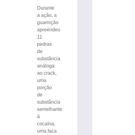
Durante
a ação, a
guarnição
apreendeu
11
pedras
de
substância
análoga
ao crack,
uma
porção
de
substância
semelhante
à
cocaína,
uma faca