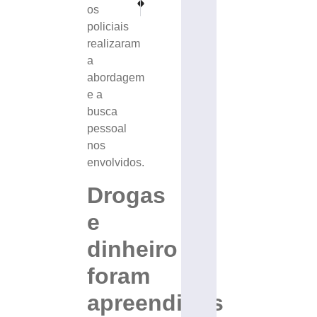
os
Polícia Militar cumpre mandado de prisão no bairro Centr
Suspeito de furto em Brusque é preso com R$ 
policiais
realizaram
a
abordagem
e a
busca
pessoal
nos
envolvidos.
Drogas
e
dinheiro
foram
apreendidos