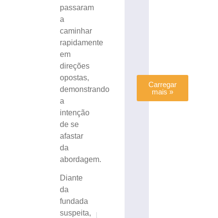
de
passaram
agosto
de
a
2026
caminhar
Ler
rapidamente
mais
em
»
direções
opostas,
Carregar
demonstrando
mais »
a
intenção
de se
afastar
da
abordagem.
Diante
da
fundada
suspeita,
PRÓXIMO
ANTERIOR