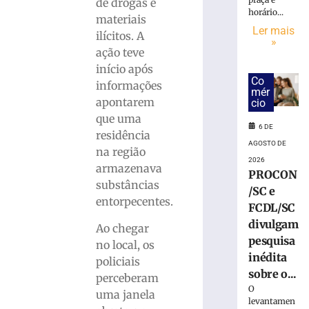
fica
de drogas e
horário...
ferida
materiais
após
Ler mais
ilícitos. A
»
carro
ação teve
colidir
início após
contra
Co
informações
poste
mér
em
apontarem
cio
Gaspar
que uma
6 DE
6
residência
de
AGOSTO DE
na região
agosto
2026
de
armazenava
PROCON
2026
substâncias
Ler
/SC e
entorpecentes.
mais
FCDL/SC
»
divulgam
Ao chegar
pesquisa
no local, os
inédita
policiais
Bombeiros
sobre o...
capturam
perceberam
O
jararacuçu
uma janela
levantamen
em