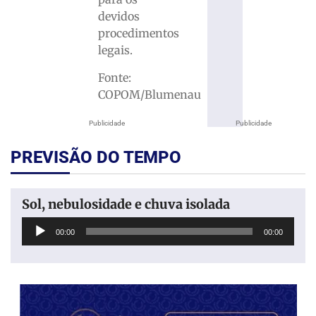
devidos
procedimentos
legais.
Fonte:
COPOM/Blumenau
Publicidade
Publicidade
PREVISÃO DO TEMPO
Sol, nebulosidade e chuva isolada
Tocador
00:00
00:00
de
áudio