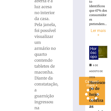
aberta e a
to
pátio
luz acesa
identificou
de
que 67% dos
no interior
residência
consumidor
da casa.
no
es
Pela janela,
pretendem...
Bairro
Águas
foi possível
Ler mais
»
Claras
visualizar
6
um
de
armário no
Hor
agosto
ósc
de
quarto
2026
opo
contendo
Ler
tabletes de
6 DE
mais
maconha.
AGOSTO DE
»
Diante da
2026
Carregar
Horósco
constatação,
mais »
po de
a
hoje:
guarnição
confira
ingressou
as
na