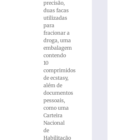
precisão,
duas facas
utilizadas
para
fracionar a
droga, uma
embalagem
contendo
10
comprimidos
de ecstasy,
além de
documentos
pessoais,
como uma
Carteira
Nacional
de
Habilitação