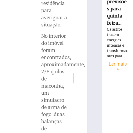
previsõe
residência
s para
para
quinta-
averiguar a
feira...
situação.
Os astros
trazem
No interior
energias
do imóvel
intensas e
foram
transformad
oras para...
encontrados,
Ler mais
aproximadamente,
»
238 quilos
PRÓXIMO
ANTERIOR
de
Motorista é conduzido ao hospital após 
Lei Orçamentária Anual para o e
maconha,
um
simulacro
de arma de
fogo, duas
balanças
de