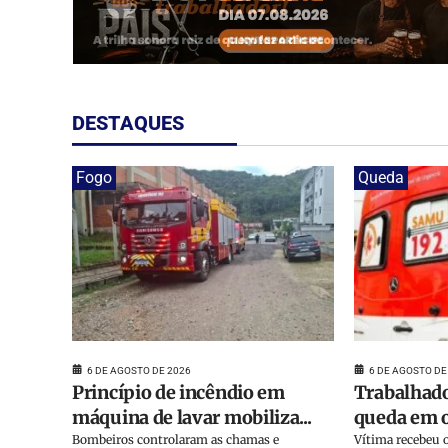
DESTAQUES
Fogo
Queda
6 DE AGOSTO DE 2026
6 DE AGOSTO DE
Princípio de incêndio em
Trabalhado
máquina de lavar mobiliza...
queda em o
Bombeiros controlaram as chamas e
Vítima recebeu o