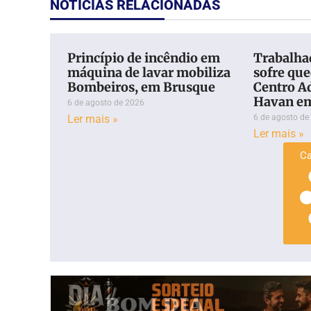
NOTÍCIAS RELACIONADAS
Princípio de incêndio em
Trabalhad
máquina de lavar mobiliza
sofre qu
Bombeiros, em Brusque
Centro A
Havan e
6 de agosto de 2026
Ler mais »
6 de agosto de
Ler mais »
Ca