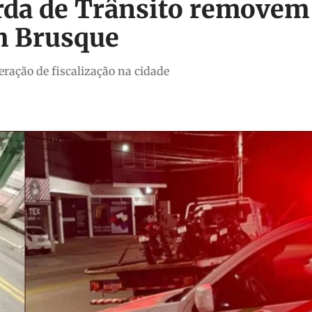
arda de Trânsito removem
m Brusque
ração de fiscalização na cidade