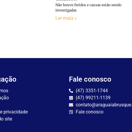
Não houve feridos e causas estão sendo
investigadas
Ler mais »
gação
Fale conosco
mos
(47) 3351-1744
ação
(47) 99211-1139
contato@araguaiabrusque
de privacidade
Fale conosco
o site