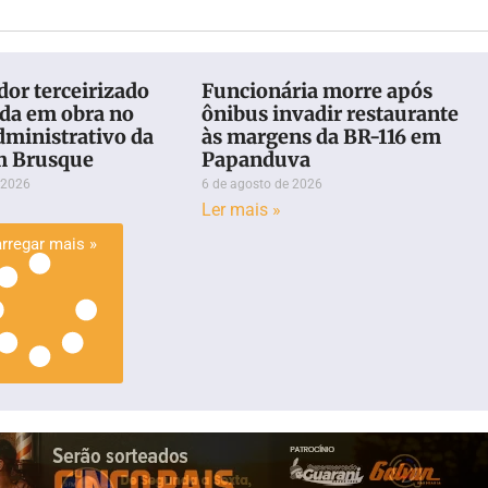
or terceirizado
Funcionária morre após
eda em obra no
ônibus invadir restaurante
dministrativo da
às margens da BR-116 em
m Brusque
Papanduva
 2026
6 de agosto de 2026
Ler mais »
rregar mais »