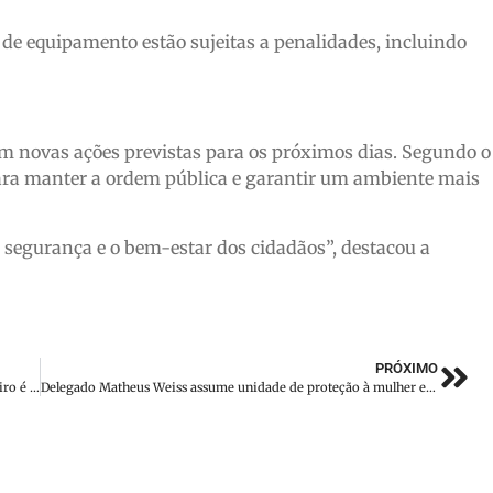
 de equipamento estão sujeitas a penalidades, incluindo
 novas ações previstas para os próximos dias. Segundo o
 para manter a ordem pública e garantir um ambiente mais
segurança e o bem-estar dos cidadãos”, destacou a
PRÓXIMO
Feminicídio em Rio do Sul: mulher é morta e ex-companheiro é preso no Paraná
Delegado Matheus Weiss assume unidade de proteção à mulher em Brusque