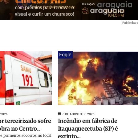
Publicidad
Fogo!
 2026
6 DE AGOSTO DE 2026
r terceirizado sofre
Incêndio em fábrica de
bra no Centro...
Itaquaquecetuba (SP) é
extinto...
s primeiros socorros no local