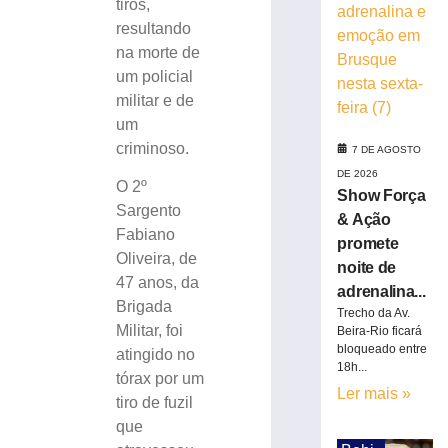
tiros,
colisão
resultando
frontal
na morte de
entre
um policial
carro
e
militar e de
caminhão
um
na
criminoso.
7 DE AGOSTO
BR-
DE 2026
280
O 2º
Show Força
7
Sargento
& Ação
de
Fabiano
agosto
promete
de
Oliveira, de
noite de
2026
47 anos, da
adrenalina...
Ler
Brigada
Trecho da Av.
mais
Militar, foi
Beira-Rio ficará
»
bloqueado entre
atingido no
18h...
tórax por um
Ler mais »
Mulher
tiro de fuzil
tem
que
parte