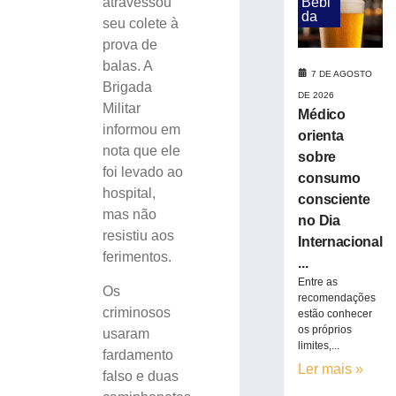
Bebi
atravessou
da
da
seu colete à
perna
prova de
amputada
após
balas. A
7 DE AGOSTO
ser
Brigada
DE 2026
atropelada
Militar
Médico
pelo
informou em
orienta
ex-
nota que ele
sobre
companheiro
foi levado ao
no
consumo
hospital,
Alto
consciente
Vale
mas não
no Dia
do
resistiu aos
Internacional
Itajaí
ferimentos.
...
7
Entre as
de
Os
recomendações
agosto
criminosos
de
estão conhecer
2026
os próprios
usaram
Ler
limites,...
fardamento
mais
Ler mais »
falso e duas
»