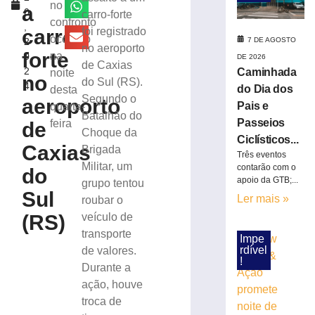
traseira
no
a
0
carro-forte
de
confronto
,
ônibus
carro-
foi registrado
ocorrido
7 DE AGOSTO
2
durante
no aeroporto
forte
na
0
DE 2026
desembarque
de Caxias
2
Caminhada
noite
de
no
do Sul (RS).
4
passageira
do Dia dos
desta
Segundo o
aeroporto
Pais e
quarta-
7
Batalhão do
de
Passeios
feira
de
agosto
Choque da
de
Ciclísticos...
Caxias
2026
Brigada
Três eventos
Ler
Militar, um
contarão com o
do
apoio da GTB;...
mais
grupo tentou
Sul
»
Ler mais »
roubar o
(RS)
veículo de
transporte
Idoso
Impe
rdível
de valores.
de
!
67
Durante a
anos
ação, houve
morre
troca de
após