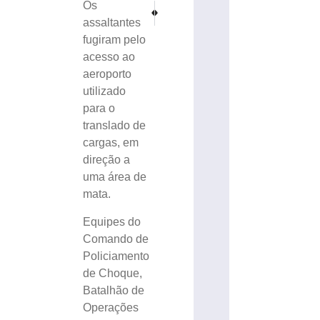
Os
PRÓXIMO
ANTERIOR
Procurados por furto e roubo são detidos em Brusq
Caravana da Inclusão da Mulher na Políti
assaltantes
fugiram pelo
acesso ao
aeroporto
utilizado
para o
translado de
cargas, em
direção a
uma área de
mata.
Equipes do
Comando de
Policiamento
de Choque,
Batalhão de
Operações