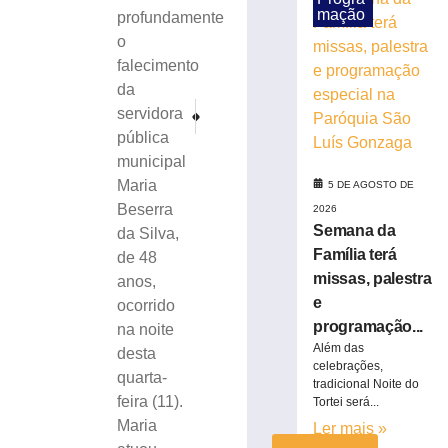
da
mação
profundamente
Prefeitura
o
de
falecimento
Brusque
da
encerra
PRÓXIMO
ANTERIOR
servidora
inscrições
Tempo de Advento é destaque no Colégio Cônsul Carlo
Motorista sofre mal súbito, perde o controle e 
e
pública
pagamento
municipal
da
Maria
5 DE AGOSTO DE
taxa
Beserra
2026
hoje
Semana da
da Silva,
(5)
Família terá
de 48
5
missas, palestra
anos,
de
agosto
e
ocorrido
de
programação...
2026
na noite
Ler
Além das
desta
celebrações,
mais
quarta-
tradicional Noite do
»
feira (11).
Tortei será...
Maria
Ler mais »