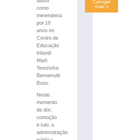
atuou
Carregar
mais »
como
merendeira
por 10
anos no
Centro de
Educação
Infantil
Marli
Terezinha
Benvenutti
Buss.
Neste
momento
de dor,
comoção
e luto, a
administração
pública