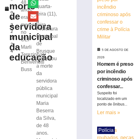
de
48
morte
r
quarta-
R$
anos,
o
100
de
feira (11),
era
1
milhões
a
servidora
merendeira
2,
com
Prefeitura
2
no
obras,
municipal
Municipal
0
nova
CEI
de
da
2
UBS,
Marli
5 DE AGOSTO DE
4
Brusque
Beira
Terezinha
educação
2026
lamentou
Rio
Benvenutti
Homem é preso
e
a morte
Buss
projeto
por incêndio
da
de
criminoso após
servidora
Cidade
confessar...
pública
Inteligente
Suspeito foi
municipal
5
localizado em um
Maria
de
ponto de ônibus...
agosto
Beserra
Ler mais »
de
2026
da Silva,
Ler
de 48
Polícia
mais
anos.