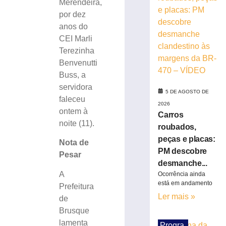
»
Merendeira,
por dez
anos do
Defesa
CEI Marli
Civil
do
Terezinha
estado
Benvenutti
alerta
Buss, a
para
servidora
possíveis
5 DE AGOSTO DE
faleceu
temporais
2026
ontem à
Carros
5
noite (11).
de
roubados,
agosto
de
peças e placas:
Nota de
2026
PM descobre
Pesar
Ler
desmanche...
mais
A
Ocorrência ainda
»
está em andamento
Prefeitura
Ler mais »
de
Concurso
Brusque
público
lamenta
Progra