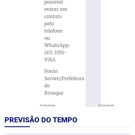
possível
entrar em
contato
pelo
telefone
ou
WhatsApp:
(47) 3355-
9763.
Fonte:
Secom/Prefeitura
de
Brusque
Publicidade
Publicidade
PREVISÃO DO TEMPO