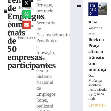
Feirão
h
da
de
Brusque,
Trâ
de
o
megaloja
diversos
nsit
por meio
8
de
o
setores
Empregos
,
da
Tijucas
no
2
protocolado
com
Secretaria
7 DE
Pavilhão
0
e
de
AGOSTO DE
mais
da
2
aprovado
Desenvolvimento
2026
5
Fenarreco
pela
de
Rock na
Econômico
prefeitura
Praça
e
50
7
altera o
Inovação,
de
empresas
agosto
trânsito
e em
de
participantes
com
parceria
2026
interdiçã
Ler
com o
o...
mais
Sistema
Mudança
»
Nacional
acontece
de
neste sábado
Empregos
(8/8); saiba
Em
mais
(Sine),
nova
Ler mais »
redução,
realizará