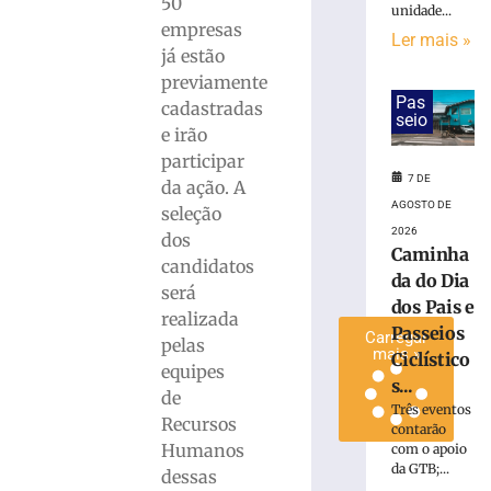
50
unidade...
em
empresas
Ler mais »
alusão
já estão
ao
previamente
Dia
Pas
cadastradas
dos
seio
Pais
e irão
participar
6
de
7 DE
da ação. A
agosto
AGOSTO DE
de
seleção
2026
2026
dos
Ler
Caminha
candidatos
mais
da do Dia
será
»
dos Pais e
realizada
Passeios
Carregar
pelas
mais »
Ciclístico
equipes
s...
de
Três eventos
Recursos
contarão
Humanos
com o apoio
da GTB;...
dessas