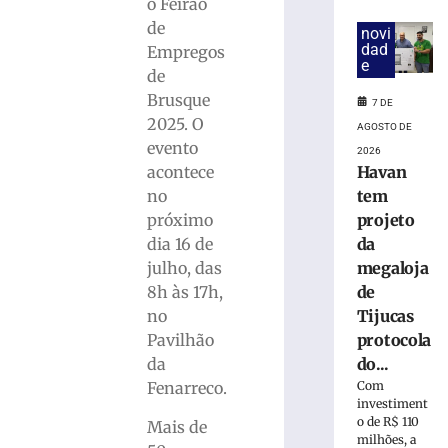
Copom
o Feirão
baixa
de
novi
taxa
dad
Empregos
Selic
e
de
para
Brusque
14%
7 DE
2025. O
ao
AGOSTO DE
ano
evento
2026
Havan
acontece
6
de
tem
no
agosto
de
projeto
próximo
2026
da
dia 16 de
Ler
megaloja
julho, das
mais
de
8h às 17h,
»
Tijucas
no
protocola
Pavilhão
Sábado
do...
da
Fácil
Com
Fenarreco.
terá
investiment
programação
o de R$ 110
Mais de
milhões, a
especial