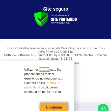
Site seguro
Todos os direitos reservados - Sociedade Rádio Araguaia de Brusque Ltda -
CNPJ 82.983.230/0001-82
Mathilde Hoffmann, 66 - Centro II, Brusque, SC - 88353-120 - Centro Comercial
Geschäftshaus - Sl 21/22
Copyright © 2026 | Rádio Araguaia
Utilizamos
cookies
para lhe
proporcionar a melhor
experiência no nosso portal.
Conheça nossa
Política de
privacidade
ou clique em
continuar no botão ao lado.
Continuar