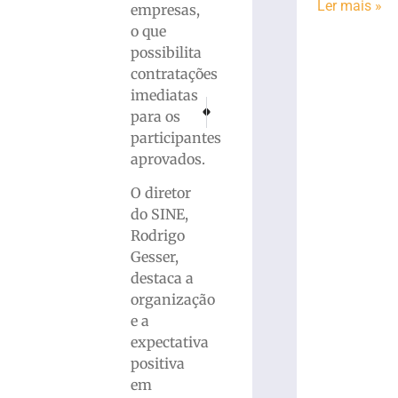
Ler mais »
empresas,
o que
possibilita
contratações
imediatas
PRÓXIMO
ANTERIOR
para os
Bazar solidário arrecada fundos para anima
Alexandre Pereira defende atuação
participantes
aprovados.
O diretor
do SINE,
Rodrigo
Gesser,
destaca a
organização
e a
expectativa
positiva
em