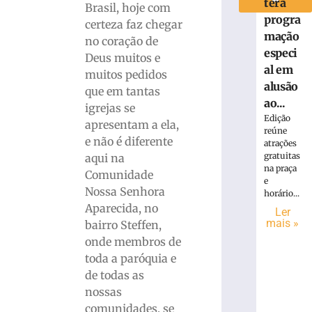
terá
Brasil, hoje com
progra
certeza faz chegar
mação
no coração de
especi
Deus muitos e
al em
muitos pedidos
alusão
que em tantas
ao...
igrejas se
Edição
apresentam a ela,
reúne
e não é diferente
atrações
gratuitas
aqui na
na praça
Comunidade
e
Nossa Senhora
horário...
Aparecida, no
Ler
mais »
bairro Steffen,
onde membros de
toda a paróquia e
de todas as
nossas
comunidades, se