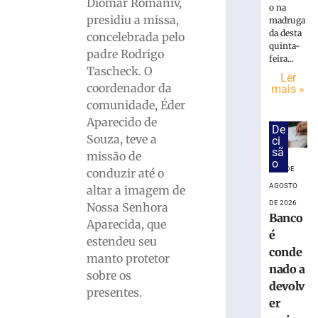
Diomar Romaniv,
o na
Rio
presidiu a missa,
madruga
Grande
da desta
concelebrada pelo
do
quinta-
padre Rodrigo
Sul
feira...
Tascheck. O
terá
Ler
coordenador da
chuva
mais »
intensa
comunidade, Éder
e
Aparecido de
De
ventos
Souza, teve a
ci
de
sã
missão de
até
o
6 DE
conduzir até o
100
AGOSTO
altar a imagem de
km/h
DE 2026
Nossa Senhora
6
Banco
de
Aparecida, que
agosto
é
estendeu seu
de
conde
2026
manto protetor
nado a
Ler
sobre os
devolv
mais
presentes.
er
»