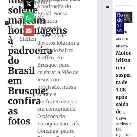
missa
u
escultor
participaram
a padroeira do
solene
b
Karl
da
Brasil: Nossa
r
Theichman
Ro
celebração
marcam
o
do
Senhora
aproxima
no
vi
1
estudantes
homenagens
Aparecida.
as
bairro
4
6 DE
da
Centenas de
à
Steffen
,
história
AGOSTO
devotos lotaram a
2
e
padroeira
DE 2026
igreja do bairro
0
do
Motoc
Steffen, em
do
2
patrimônio
iclista
Brusque, para
4
cultural
tem
Brasil
celebrar a Mãe de
de
suspei
em
Brusque
Jesus com
ta de
procissão, missa
6
Brusque;
TCE
de
solene e
agosto
após
confira
de
confraternização
saída
2026
as
em comunidade.
Ler
de...
O pároco da
fotos
mais
Grave
Paróquia São Luís
acidente
»
foi
Gonzaga, padre
registrad