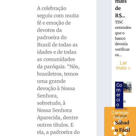
mais
de
A celebração
Veolia
R$...
seguiu com muita
lança
TJSC
fé e emoção de
canal
entendeu
devotos da
único
que o
de
padroeira do
banco
atendiment
deveria
Brasil de todas as
via
verificar
idades e de todas
os...
WhatsApp
as comunidades
Ler
6
da paróquia. “Nós,
mais »
de
agosto
brasileiros, temos
de
uma grande
2026
Co
devoção à Nossa
Ler
m
ér
Senhora,
mais
ci
sobretudo, à
6 DE
»
o
Nossa Senhora
AGOSTO
Carregar
Aparecida, dentre
DE 2026
mais »
Sábad
outros títulos. E
o Fácil
ela, a padroeira do