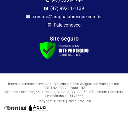
(47) 3351-1744
(47) 99211-1139
contato@araguaiabrusque.com.br
Fale conosco
Site seguro
Todos os direitos reservados - Sociedade Rádio Araguaia de Brusque Ltda -
CNPJ 82.983.230/0001-82
Mathilde Hoffmann, 66 - Centro II, Brusque, SC - 88353-120 - Centro Comercial
Geschäftshaus - Sl 21/22
Copyright © 2026 | Rádio Araguaia