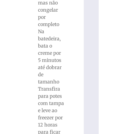
mas não
congelar
por
completo
Na
batedeira,
bata o
creme por
5 minutos
até dobrar
de
tamanho
Transfira
para potes
com tampa
e leve ao
freezer por
12 horas
para ficar