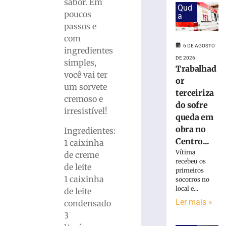
chocolate
sabor. Em
Qud
24
poucos
a
de
passos e
abril
de
com
2025
6 DE AGOSTO
ingredientes
Ler
DE 2026
simples,
mais
Trabalhad
você vai ter
»
or
um sorvete
terceiriza
cremoso e
do sofre
Receita
irresistível!
queda em
de
tilápia
obra no
Ingredientes:
ao
Centro...
1 caixinha
limão
Vítima
de creme
siciliano
recebeu os
de leite
com
primeiros
1 caixinha
socorros no
legumes
local e...
de leite
17
Ler mais »
de
condensado
abril
3
de
2025