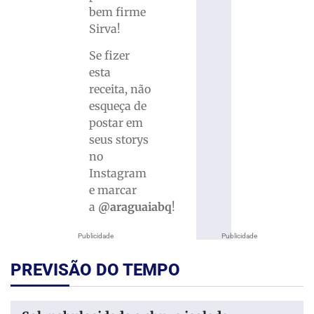
bem firme
Sirva!
Se fizer
esta
receita, não
esqueça de
postar em
seus storys
no
Instagram
e marcar
a
@araguaiabq
!
Publicidade
Publicidade
PREVISÃO DO TEMPO