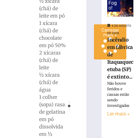
½ xícara
Fog
Ler
o!
(chá) de
mais
leite em pó
»
1 xícara
6 DE AGOSTO
(chá) de
Carregar
DE 2026
mais »
chocolate
Incêndio
em pó 50%
em fábrica
2 xícaras
de
(chá) de
Itaquaquec
leite
etuba (SP)
½ xícara
é extinto...
(chá) de
Não houve
água
feridos e
causas estão
1 colher
sendo
PRÓXIMO
ANTERIOR
(sopa) rasa
investigadas
Operação conjunta entre Polícia Civil de Brus
Obras na rua Abraão de Souza e Silva
de gelatina
Ler mais »
em pó
dissolvida
em ½