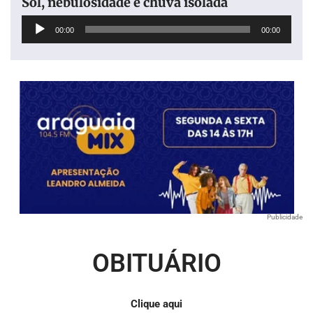
Sol, nebulosidade e chuva isolada
Tocador
00:00
00:00
de
áudio
Publicidade
OBITUÁRIO
Clique aqui