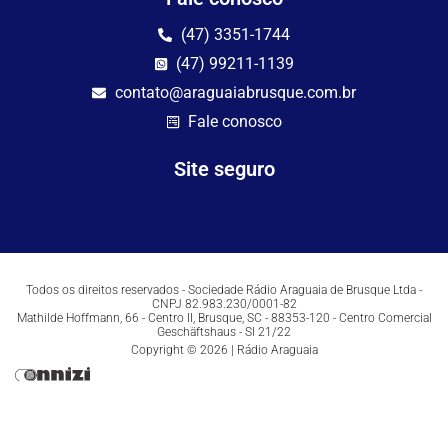
(47) 3351-1744
(47) 99211-1139
contato@araguaiabrusque.com.br
Fale conosco
Site seguro
Todos os direitos reservados - Sociedade Rádio Araguaia de Brusque Ltda -
CNPJ 82.983.230/0001-82
Mathilde Hoffmann, 66 - Centro II, Brusque, SC - 88353-120 - Centro Comercial
Geschäftshaus - Sl 21/22
Copyright © 2026 | Rádio Araguaia