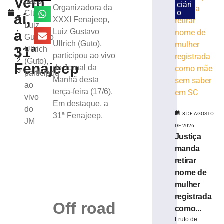
Vem
Jeep
ciári
1
Organizadora da
desinformaç
o
Clube,
aí,
7
XXXI Fenajeep,
e
Luiz
,
IA
a
Luiz Gustavo
Gustavo
2
nas
Ullrich (Guto),
31ª
Ullrich
0
eleições
participou ao vivo
2
(Guto),
8
Fenajeep
do Jornal da
5
de
participou
agosto
Manhã desta
ao
de
terça-feira (17/6).
2026
vivo
Em destaque, a
Ler
do
8 DE AGOSTO
31ª Fenajeep.
mais
JM
DE 2026
»
Justiça
manda
TRE-
retirar
SC
nome de
realiza
mulher
distribuição
registrada
de
Off road
como...
18.860
urnas
Fruto de