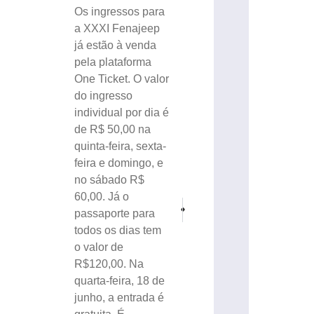
Os ingressos para
a XXXI Fenajeep
já estão à venda
pela plataforma
One Ticket. O valor
do ingresso
individual por dia é
de R$ 50,00 na
quinta-feira, sexta-
feira e domingo, e
no sábado R$
60,00. Já o
PRÓXIMO
ANTERIOR
passaporte para
VÍDEO: Mais de 500 kg de maconha são en
Mulher fica ferida em acidente n
todos os dias tem
o valor de
R$120,00. Na
quarta-feira, 18 de
junho, a entrada é