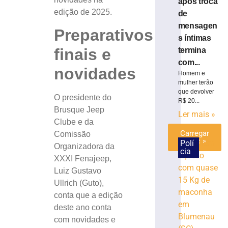
após troca
lixo
edição de 2025.
de
em
Brusque
mensagen
Preparativos
s íntimas
8
de
finais e
termina
agosto
de
com...
novidades
2026
Homem e
Ler
mulher terão
mais
que devolver
O presidente do
R$ 20...
»
Brusque Jeep
Ler mais »
Clube e da
Carregar
Comissão
mais »
Polí
Organizadora da
cia
XXXI Fenajeep,
Luiz Gustavo
Ullrich (Guto),
conta que a edição
deste ano conta
com novidades e