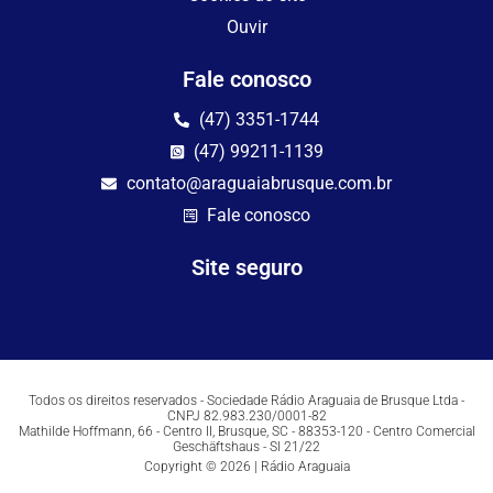
Ouvir
Fale conosco
(47) 3351-1744
(47) 99211-1139
contato@araguaiabrusque.com.br
Fale conosco
Site seguro
Todos os direitos reservados - Sociedade Rádio Araguaia de Brusque Ltda -
CNPJ 82.983.230/0001-82
Mathilde Hoffmann, 66 - Centro II, Brusque, SC - 88353-120 - Centro Comercial
Geschäftshaus - Sl 21/22
Copyright © 2026 | Rádio Araguaia