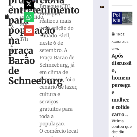
proporciona
m
Sul
em
Brusque (CDL
entretenimento
b
contabiliza
horário
Brusque)
r
2,6
Pol
estendido,
para
o
ícia
realizou mais
mil
até
8,
desalojados
população
uma edição do
às
2
após
Sábado Fácil,
10 DE
na
17h
0
tempestades
neste 6 de
AGOSTO DE
2
praça
10
setembro. A
2026
5
de
Após
Praça Barão de
agosto
Barão
de
discussã
Schneeburg, já
2026
de
o,
em clima de
Ler
homem
Schneeburg
Fenarreco, foi o
mais
persegu
cenário de lazer,
»
e
cultura e
mulher
serviços
Apostas
e colide
gratuitos para
de
carro...
toda a
Brusque
Vítima
população.
e
contou que
Guabiruba
O comércio local
decidiu