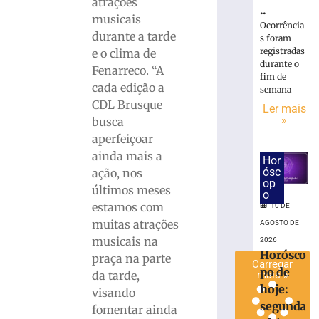
atrações
..
diz
musicais
que
Ocorrência
durante a tarde
s foram
é
registradas
e o clima de
apenas
durante o
Fenarreco. “A
o
fim de
início
cada edição a
semana
do
CDL Brusque
Ler mais
El
»
busca
Niño
aperfeiçoar
10
ainda mais a
Hor
de
agosto
ósc
ação, nos
de
op
últimos meses
2026
o
estamos com
Ler
10 DE
muitas atrações
mais
AGOSTO DE
musicais na
»
2026
Horósco
praça na parte
Carregar
po de
da tarde,
mais »
hoje:
visando
segunda
fomentar ainda