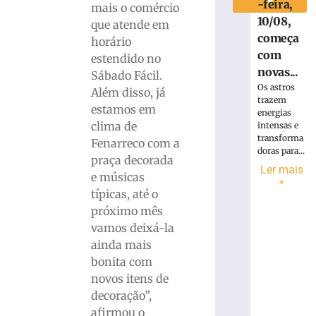
-feira,
mais o comércio
10/08,
que atende em
começa
horário
com
estendido no
novas...
Sábado Fácil.
Os astros
Além disso, já
trazem
estamos em
energias
clima de
intensas e
transforma
Fenarreco com a
doras para...
praça decorada
Ler mais
e músicas
»
típicas, até o
próximo mês
vamos deixá-la
ainda mais
bonita com
novos itens de
decoração”,
afirmou o