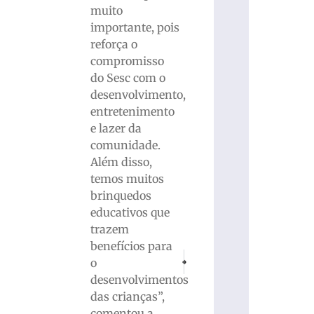
muito
importante, pois
reforça o
compromisso
do Sesc com o
desenvolvimento,
entretenimento
e lazer da
comunidade.
Além disso,
temos muitos
brinquedos
educativos que
trazem
benefícios para
PRÓXIMO
ANTERIOR
o
Bairro São Pedro é Campeão Geral dos
Ingressos para Brusque x Sant
desenvolvimentos
das crianças”,
comentou a