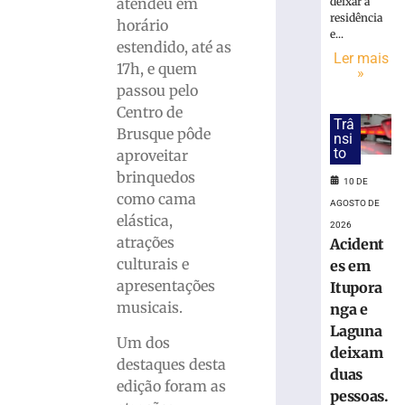
acertam
atendeu em
deixar a
a
residência
horário
e...
quadra
estendido, até as
do
Ler mais
17h, e quem
»
Concurso
passou pelo
3042
Centro de
da
Trâ
Mega-
Brusque pôde
nsi
Sena
to
aproveitar
10
brinquedos
10 DE
de
como cama
agosto
AGOSTO DE
de
elástica,
2026
2026
atrações
Acident
Ler
culturais e
es em
mais
apresentações
Itupora
»
musicais.
nga e
Laguna
Um dos
Após
deixam
tornados,
destaques desta
duas
Piter
edição foram as
pessoas.
Scheuer