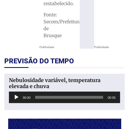
restabelecido.
Fonte:
Secom/Prefeitura
de
Brusque
Publicidade
Publicidade
PREVISÃO DO TEMPO
Nebulosidade variável, temperatura
elevada e chuva
Tocador
00:00
00:00
de
áudio