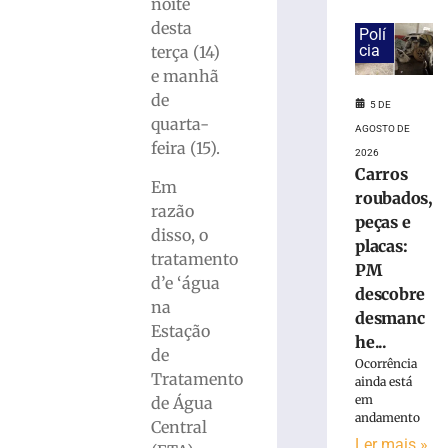
Ler
noite
mais
desta
Polí
»
cia
terça (14)
e manhã
de
Defesa
5 DE
quarta-
Civil
AGOSTO DE
do
feira (15).
2026
estado
Carros
Em
alerta
roubados,
para
razão
peças e
possíveis
disso, o
placas:
temporais
tratamento
PM
5
d’e ‘água
descobre
de
na
agosto
desmanc
de
Estação
2026
he...
de
Ler
Ocorrência
Tratamento
ainda está
mais
em
de Água
»
andamento
Central
Ler mais »