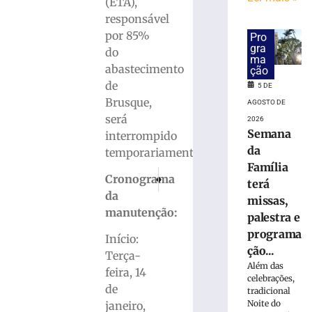
(ETA),
Concurso
responsável
público
por 85%
Pro
da
gra
do
Prefeitura
ma
abastecimento
de
ção
Brusque
de
5 DE
encerra
Brusque,
AGOSTO DE
inscrições
será
2026
e
Semana
interrompido
pagamento
da
temporariamente.
da
Família
taxa
PRÓXIMO
ANTERIOR
Cronograma
terá
hoje
Treinos entram na reta final para a estreia 
Armas e munições mantidas irregula
da
missas,
(5)
manutenção:
palestra e
5
de
programa
Início:
agosto
ção...
de
Terça-
2026
Além das
feira, 14
Ler
celebrações,
de
tradicional
mais
Noite do
janeiro,
»