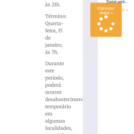
Tortei será...
às 21h.
Carregar
Ler mais »
mais »
Término:
Quarta-
feira, 15
de
janeiro,
às 7h.
Durante
este
período,
poderá
ocorrer
desabastecimento
temporário
em
algumas
localidades,