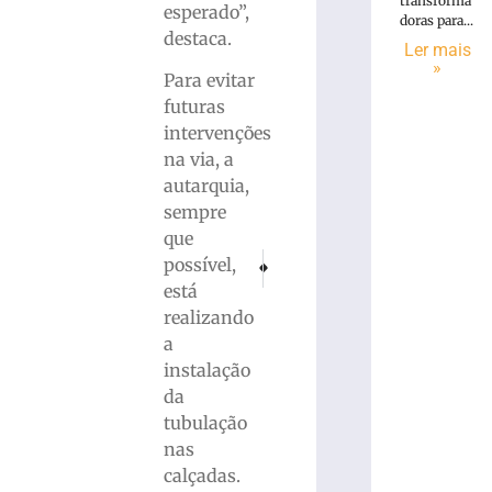
transforma
esperado”,
doras para...
destaca.
Ler mais
»
Para evitar
futuras
intervenções
na via, a
autarquia,
sempre
que
PRÓXIMO
ANTERIOR
possível,
Horóscopo de hoje: Veja o que os astros p
Câmara aprova alterações que vão
está
realizando
a
instalação
da
tubulação
nas
calçadas.