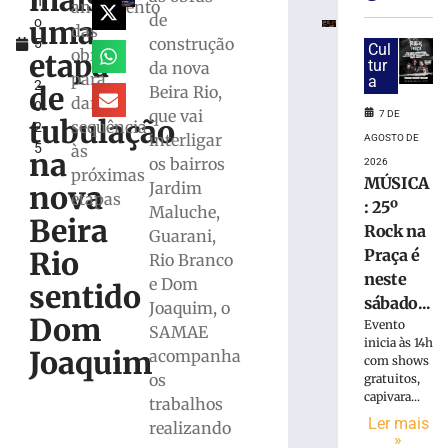
mais
h
hambúrguer
andamento
de
uma
o
beneficente
das
construção
5
para
Cul
obras
etapa
,
tur
da nova
ajudar
para
a
2
animais
de
Beira Rio,
dar
0
resgatados
que vai
7 DE
tubulação
sequência
2
em
interligar
AGOSTO DE
5
às
Brusque;
na
os bairros
2026
veja
próximas
MÚSICA
Jardim
nova
como
etapas
: 25º
Maluche,
participar
Beira
Rock na
Guarani,
7
Rio
Praça é
de
Rio Branco
agosto
neste
e Dom
de
sentido
2026
sábado...
Joaquim, o
Dom
Ler
Evento
SAMAE
inicia às 14h
mais
Joaquim
acompanha
com shows
»
os
gratuitos,
capivara...
trabalhos
Ler mais
STF
realizando
»