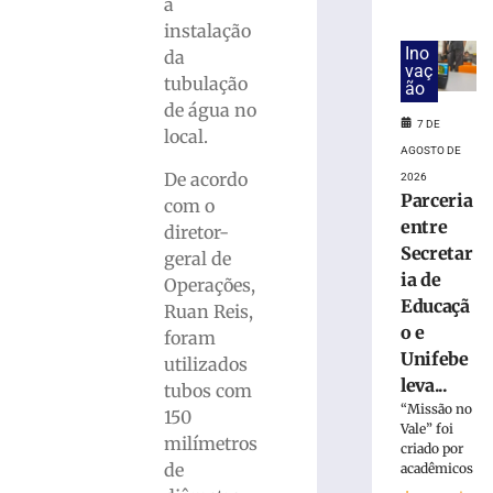
suspende
a
julgamento
instalação
de
Ino
da
lei
vaç
tubulação
ão
que
de água no
proíbe
7 DE
local.
jogos
AGOSTO DE
de
De acordo
2026
azar
Parceria
com o
7
entre
de
diretor-
agosto
Secretar
geral de
de
ia de
2026
Operações,
Ler
Educaçã
Ruan Reis,
mais
o e
foram
»
Unifebe
utilizados
leva...
tubos com
“Missão no
150
Polícia
Vale” foi
Federal
milímetros
criado por
indicia
de
acadêmicos
16