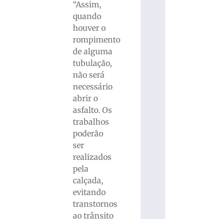
“Assim,
quando
houver o
rompimento
de alguma
tubulação,
não será
necessário
abrir o
asfalto. Os
trabalhos
poderão
ser
realizados
pela
calçada,
evitando
transtornos
ao trânsito