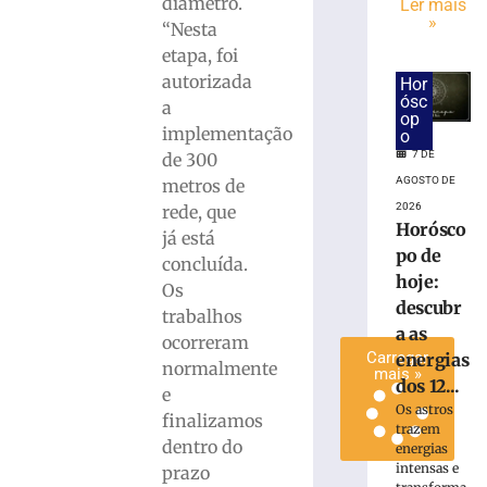
diâmetro.
Ler mais
pessoas
»
“Nesta
por
etapa, foi
queda
autorizada
Hor
de
ósc
a
avião
op
da
implementação
o
Voepass
7 DE
de 300
7
AGOSTO DE
metros de
de
2026
rede, que
agosto
Horósco
de
já está
2026
po de
concluída.
Ler
hoje:
Os
mais
descubr
trabalhos
»
a as
ocorreram
Carregar
energias
normalmente
mais »
dos 12...
e
Os astros
finalizamos
trazem
dentro do
energias
intensas e
prazo