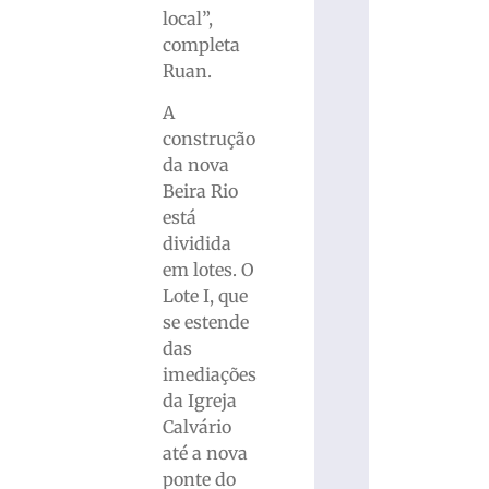
local”,
completa
Ruan.
A
construção
da nova
Beira Rio
está
dividida
em lotes. O
Lote I, que
se estende
das
imediações
da Igreja
Calvário
até a nova
ponte do