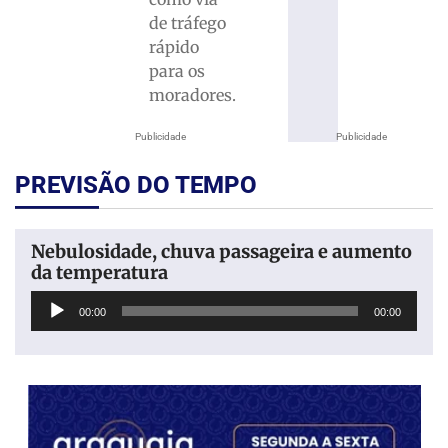
de tráfego
rápido
para os
moradores.
Publicidade
Publicidade
PREVISÃO DO TEMPO
Nebulosidade, chuva passageira e aumento
da temperatura
Tocador
00:00
00:00
de
áudio