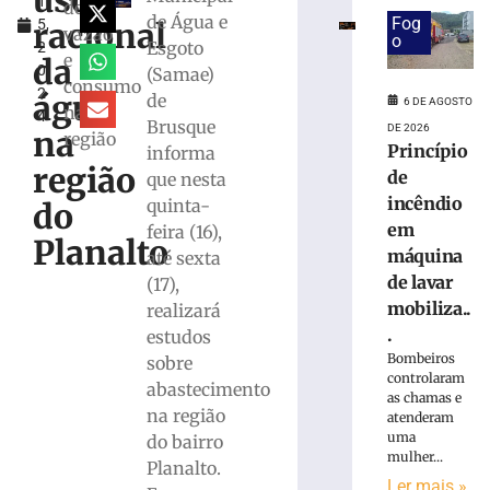
uso
1
especial
de
de Água e
Fog
racional
5,
para
vazão
o
Esgoto
2
celebrar
e
da
0
(Samae)
seus
consumo
2
61
água
de
6 DE AGOSTO
na
4
anos
Brusque
DE 2026
na
região
de
Princípio
informa
história
região
de
que nesta
6
incêndio
quinta-
do
de
agosto
em
feira (16),
Planalto
de
máquina
até sexta
2026
de lavar
(17),
Ler
mobiliza..
realizará
mais
.
estudos
»
Bombeiros
sobre
controlaram
abastecimento
Visita
as chamas e
na região
atenderam
mediada
uma
do bairro
com
mulher...
escultor
Planalto.
Ler mais »