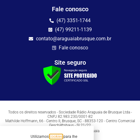
Fale conosco
(47) 3351-1744
(47) 99211-1139
contato@araguaiabrusque.com.br
Fale conosco
Site seguro
Todos os direitos reservados - Sociedade Rádio Araguaia de Brusque Ltda -
CNPJ 82.983.230/0001-82
Mathilde Hoffmann, 66 - Centro II, Brusque, SC - 88353-120 - Centro Comercial
Geschäftshaus - Sl 21/22
Copyright © 2026 | Rádio Araguaia
Utilizamos
cookies
para lhe