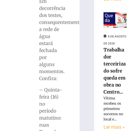
Karl
Em
Theichmann
decorrência
aproxima
dos testes,
Que
estudantes
da
consequentemente
da
a rede de
história
água
e
6 DE AGOSTO
do
estará
DE 2026
patrimônio
Trabalha
fechada
cultural
dor
por
de
terceiriza
alguns
Brusque
do sofre
momentos.
6
queda em
Confira:
de
agosto
obra no
de
– Quinta-
Centro...
2026
feira (16)
Vítima
Ler
no
recebeu os
mais
primeiros
período
»
socorros no
matutino:
local e...
ruas
Ler mais »
Rio