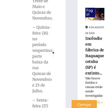
Treze de
Grande
Maio e
do
Fog
Quinze de
Sul
o!
Novembro.
terá
chuva
– Quinta-
6 DE AGOSTO
intensa
feira (16)
DE 2026
e
Incêndio
no
ventos
em
de
período
até
fábrica de
vespertino:
PRÓXIMO
ANTERIOR
100
Itaquaque
Samae de Brusque abre processo seletivo simp
Café de Ideias do Núcleo das Institui
parte
km/h
cetuba
baixa da
6
(SP) é
rua
de
extinto...
agosto
Quinze de
de
Não houve
Novembro
2026
feridos e
e 25 de
Ler
causas estão
Julho.
mais
sendo
investigadas
»
– Sexta-
Ler mais »
Carregar
feira (17)