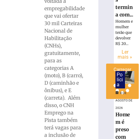
voltada à
a
termin
empregabilidade
rodada
a com...
que vai ofertar
8
Homem e
30 mil Carteiras
de
mulher
agosto
Nacional de
terão que
de
Habilitação
2026
devolver
R$ 20...
Ler
(CNHs),
Ler
mais
gratuitamente,
mais »
»
para as
categorias A
Carregar
mais »
Po
(moto), B (carro),
líci
D (caminhão e
a
ônibus), e E
8 DE
(carreta). Além
AGOSTO DE
disso, o CNH
2026
Emprego na
Home
Pista também
m é
terá vagas para
preso
a inclusão de
com