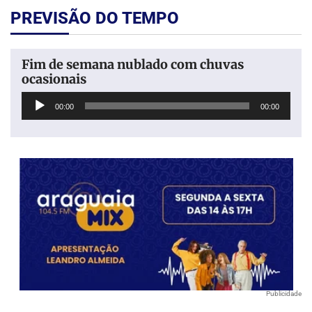
PREVISÃO DO TEMPO
Fim de semana nublado com chuvas
ocasionais
Tocador
00:00
00:00
de
áudio
Publicidade