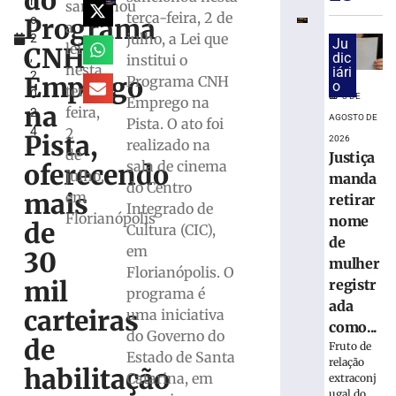
do
h
superam
sancionou
terça-feira, 2 de
Programa
o
depósitos
a
julho, a Lei que
2
em
Ju
lei
CNH
,
dic
institui o
R$
nesta
iári
2
7,15
Emprego
Programa CNH
o
terça-
0
bilhões
8 DE
Emprego na
na
feira,
2
em
AGOSTO DE
Pista. O ato foi
4
2
julho
Pista,
2026
realizado na
de
Justiça
8
sala de cinema
oferecendo
de
julho,
manda
agosto
do Centro
mais
em
de
retirar
Integrado de
2026
Florianópolis
nome
de
Cultura (CIC),
Ler
de
em
mais
30
mulher
Florianópolis. O
»
mil
registr
programa é
ada
carteiras
uma iniciativa
STJ
como...
do Governo do
inclui
de
Fruto de
Estado de Santa
honorários
relação
habilitação
sucumbenci
Catarina, em
extraconj
ugal do