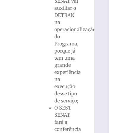
SENAT vai
auxiliar o
DETRAN
na
operacionalização
do
Programa,
porque já
tem uma
grande
experiência
na
execução
desse tipo
de serviço;
O SEST
SENAT
fará a
conferência