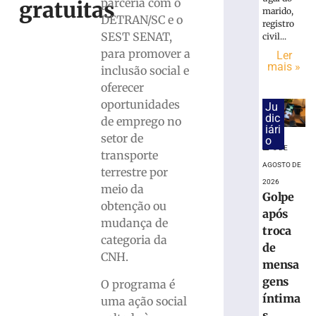
na
parceria com o
gratuitas
marido,
base
DETRAN/SC e o
registro
do
SEST SENAT,
civil...
ISS
para promover a
Ler
do
mais »
inclusão social e
Simples
oferecer
8
de
oportunidades
Ju
agosto
dic
de emprego no
de
iári
2026
setor de
o
Ler
8 DE
transporte
mais
AGOSTO DE
terrestre por
»
2026
meio da
Golpe
obtenção ou
após
mudança de
75ª
troca
Pronegócio
categoria da
de
AmpeBr
CNH.
mensa
projeta
gens
expectativa
O programa é
positivas
íntima
uma ação social
para
s