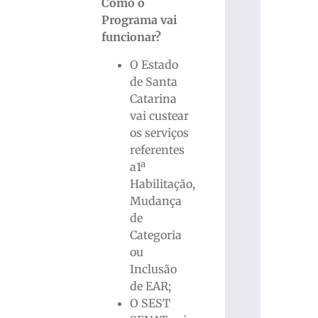
Como o
Programa vai
funcionar?
O Estado
de Santa
Catarina
vai custear
os serviços
referentes
a1ª
Habilitação,
Mudança
de
Categoria
ou
Inclusão
de EAR;
O SEST