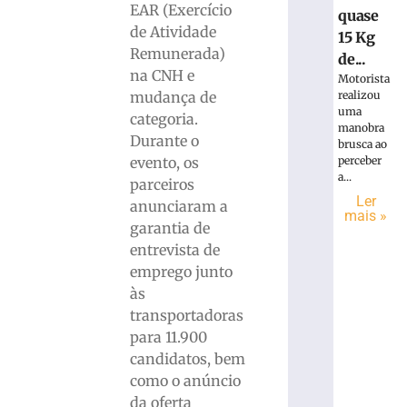
EAR (Exercício
quase
de Atividade
15 Kg
Remunerada)
de...
na CNH e
Motorista
mudança de
realizou
uma
categoria.
manobra
Durante o
brusca ao
evento, os
perceber
a...
parceiros
Ler
anunciaram a
mais »
garantia de
entrevista de
emprego junto
às
transportadoras
para 11.900
candidatos, bem
como o anúncio
da oferta