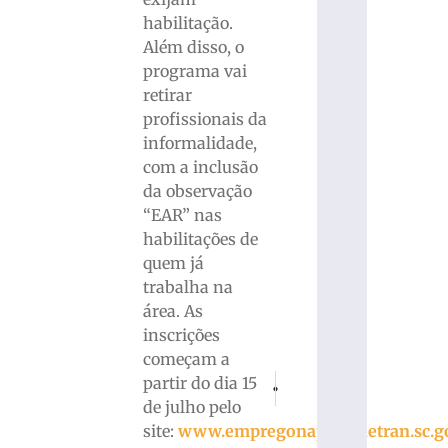
habilitação.
Além disso, o
programa vai
retirar
profissionais da
informalidade,
com a inclusão
da observação
“EAR” nas
habilitações de
quem já
trabalha na
área. As
inscrições
começam a
PRÓXIMO
ANTERIOR
partir do dia 15
Luciano Hang e Havan se pronuncia
Polícia Militar Rodoviári
de julho pelo
site:
www.empregonapista.detran.sc.go