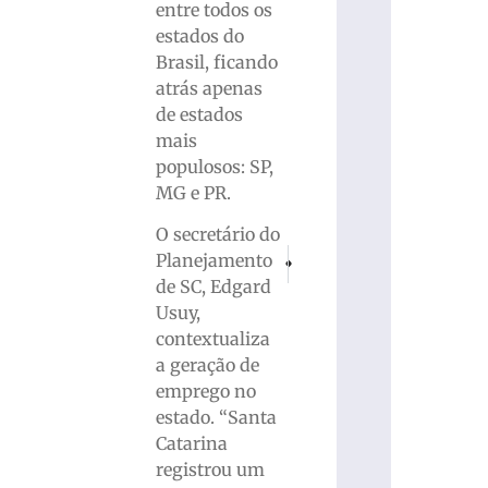
entre todos os
estados do
Brasil, ficando
atrás apenas
de estados
mais
populosos: SP,
MG e PR.
O secretário do
PRÓXIMO
ANTERIOR
Planejamento
Polícia Civil prende, em São José (SC
Colégio UNIFEBE é reconheci
de SC, Edgard
Usuy,
contextualiza
a geração de
emprego no
estado. “Santa
Catarina
registrou um