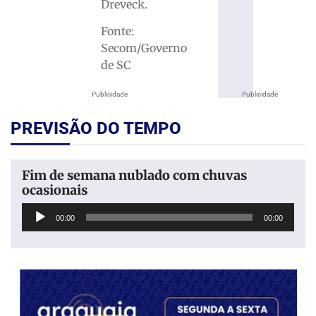
Dreveck.
Fonte:
Secom/Governo
de SC
Publicidade
Publicidade
PREVISÃO DO TEMPO
Fim de semana nublado com chuvas
ocasionais
Tocador
00:00
00:00
de
áudio