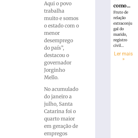
Aqui o povo
como...
trabalha
Fruto de
muito e somos
relação
extraconju
o estado com o
gal do
menor
marido,
desemprego
registro
civil...
do país”,
Ler mais
destacou o
»
governador
Jorginho
Mello.
No acumulado
do janeiro a
julho, Santa
Catarina foi o
quarto maior
em geração de
empregos