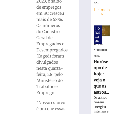
em
2023, o saldo
na...
R$
de empregos
Ler mais
7,15
em SC cresceu
»
bilhões
mais de 68%.
em
Os números
julho
Ho
do Cadastro
rós
8
co
de
Geral de
po
agosto
Empregados e
de
9 DE
2026
Desempregados
AGOSTO DE
Ler
(Caged) foram
2026
mais
Horósc
divulgados
»
opo de
nesta quarta-
hoje:
feira, 28, pelo
veja o
Ministério do
STJ
inclui
que os
Trabalho e
honorários
astros...
Emprego.
sucumbencia
Os astros
na
“Nosso esforço
trazem
base
energias
é pra que essas
intensas e
do