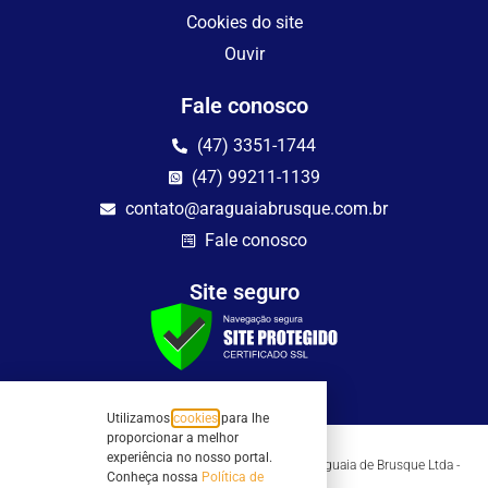
Cookies do site
Ouvir
Fale conosco
(47) 3351-1744
(47) 99211-1139
contato@araguaiabrusque.com.br
Fale conosco
Site seguro
Utilizamos
cookies
para lhe
proporcionar a melhor
experiência no nosso portal.
Todos os direitos reservados - Sociedade Rádio Araguaia de Brusque Ltda -
Conheça nossa
Política de
CNPJ 82.983.230/0001-82