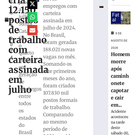
cria
s
debate
janeiro
empregos com
12.150
t
regional
a
carteira
o
sobre
Fat
julho,
postos
2
al
assinada em
desafios
Santa
9
da
de
julho de 2024.
Catarina
,
tributação
9 DE
No Brasil,
trabalho
foi
2
municipal
AGOSTO DE
foram geradas
0
o
com
9
2026
188.021 novas
2
de
quarto
Homem
vagas no mês.
agosto
carteira
4
maior
de
morre
Somando os
2026
assinada
em
após
sete primeiros
Ler
geração
caminh
em
meses do ano,
mais
de
onete
foram criados
»
julho
empregos
capotar
107.830 mil
entre
e cair
postos formais
todos
Retiradas
em...
de trabalho.
da
os
Acidente
Comparando
poupança
aconteceu
estados
ao mesmo
superam
na tarde
do
deste
depósitos
período de
Brasil
sábado (8),