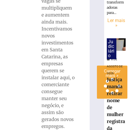
vagas se
transform
ISS
multipliquem
adoras
do
para...
e aumentem
Simples
Ler mais
ainda mais.
8
»
Incentivamos
de
agosto
novos
de
Ju
2026
investimentos
dic
Ler
em Santa
iári
mais
o
Catarina, as
8 DE
»
empresas
AGOSTO DE
querem se
Carregar
2026
mais »
instalar aqui, o
Justiça
comerciante
manda
consegue
retirar
manter seu
nome
negócio, e
de
assim são
mulher
gerados novos
registra
empregos.
da