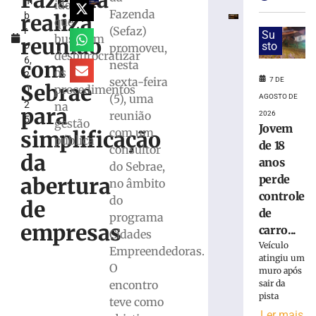
Fazenda
m
hambúrguer
ideias
Fazenda
realiza
b
beneficente
que
(Sefaz)
r
para
Su
busquem
reunião
o
sto
promoveu,
ajudar
desburocratizar
6,
animais
com
nesta
os
2
resgatados
sexta-feira
7 DE
Sebrae
procedimentos
0
em
(5), uma
AGOSTO DE
2
na
Brusque
para
reunião
2026
5
gestão
7
Jovem
com um
simplificação
de
pública
de 18
agosto
consultor
da
de
anos
do Sebrae,
2026
perde
abertura
no âmbito
Ler
controle
do
mais
de
de
programa
»
empresas
carro...
Cidades
Veículo
Empreendedoras.
STF
atingiu um
O
suspende
muro após
sair da
encontro
julgamento
pista
de
teve como
Ler mais