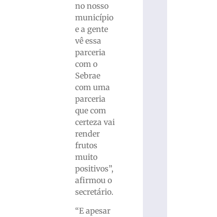
no nosso
município
e a gente
vê essa
parceria
com o
Sebrae
com uma
parceria
que com
certeza vai
render
frutos
muito
positivos”,
afirmou o
secretário.
“E apesar