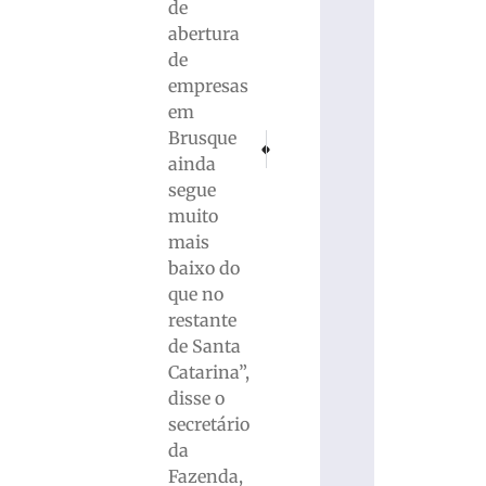
de
abertura
de
empresas
em
Brusque
PRÓXIMO
ANTERIOR
Sinduscon Conecta reúne especialistas e
AmpeBr comemora 35 anos de hi
ainda
segue
muito
mais
baixo do
que no
restante
de Santa
Catarina”,
disse o
secretário
da
Fazenda,