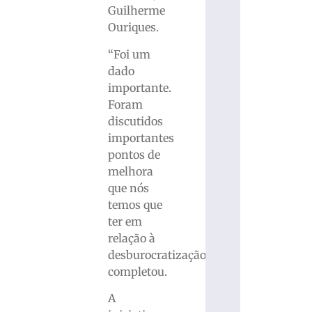
Guilherme
Ouriques.
“Foi um
dado
importante.
Foram
discutidos
importantes
pontos de
melhora
que nós
temos que
ter em
relação à
desburocratização”,
completou.
A