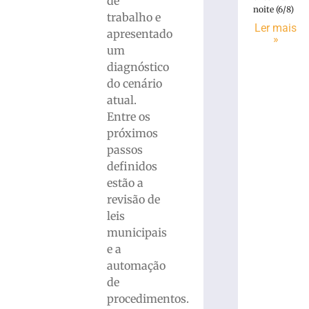
de
noite (6/8)
trabalho e
Ler mais
apresentado
»
um
diagnóstico
do cenário
atual.
Entre os
próximos
passos
definidos
estão a
revisão de
leis
municipais
e a
automação
de
procedimentos.