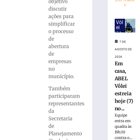
lei
objetivo
»
que
discutir
proíbe
ações para
jogos
Vôl
simplificar
de
ei
o processo
azar
de
7
7 DE
de
abertura
AGOSTO DE
agosto
de
de
2026
2026
empresas
Em
Ler
no
casa,
mais
município.
ABEL
»
Vôlei
Também
estreia
participaram
Polícia
hoje (7)
representantes
Federal
no...
da
indicia
Equipe
Secretaria
16
entra em
pessoas
de
quadra às
por
19h30
Planejamento
contra o...
queda