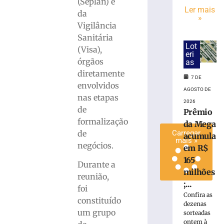
(Seplan) e
de
Ler mais
da
»
avião
Vigilância
da
Sanitária
Voepass
Lot
(Visa),
7
eri
de
órgãos
as
agosto
diretamente
de
7 DE
2026
envolvidos
AGOSTO DE
Ler
nas etapas
2026
mais
de
Prêmio
»
formalização
da Mega
de
Carregar
acumula
mais »
negócios.
em R$
165
Durante a
milhões
reunião,
;...
foi
Confira as
constituído
dezenas
um grupo
sorteadas
ontem à