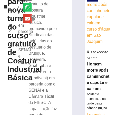
para
turma
1
Gratuito de
de
e
nova
1
Costura
drenagem
é
,
e
turma
Industrial
realizada
2
pavimentação
Básica,
do
em
0
em
promovido pelo
2
parceria
ruas
curso
Sindicato das
5
da
com
Indústrias do
gratuito
Limeira
o
Vestuário de
9
SENAI
de
de
9 DE AGOSTO
Brusque,
e
agosto
Costura
DE 2026
Botuverá,
de
FIESC
Homem
2026
Guabiruba e
Industrial
Ler
morre após
Nova Trento
Básica
mais
caminhonet
(Sindivest) em
»
e capotar e
parceria com o
cair em...
SENAI e a
Acidente
Câmara Têxtil
STJ
aconteceu na
inclui
da FIESC. A
tarde deste
honorários
sábado (8), na...
capacitação faz
sucumbenciais
parte do
Ler mais »