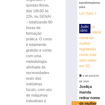
início
transformadoras
quintas-feiras,
das
para...
das 18h30 às
obras
Ler mais »
22h, no SENAI
do
Canal
– totalizando 60
Extravasor
Judic
horas de
iário
no
formação
Lote
prática. O curso
3
é totalmente
da
gratuito e conta
Beira
com uma
Rio
metodologia
9
de
alinhada às
agosto
necessidades
de
2026
8 DE AGOSTO
reais das
Ler
DE 2026
indústrias
Justiça
mais
locais, com uso
manda
»
de máquinas
retirar nome
industriais e
de mulher