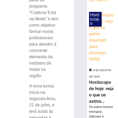
na
programa
base
“Costurar Está
do
Horó
na Moda” e tem
scop
ISS
o
como objetivo
do
Simples
formar novos
profissionais
9
de
para atender à
agosto
de
crescente
2026
demanda da
Ler
indústria da
mais
moda na
9 DE AGOSTO
»
região.
DE 2026
Horóscopo
A nova turma
Prefeitura
de hoje: veja
inicia na
de
o que os
Brusque
segunda-feira,
astros...
assina
21 de julho, e
Os astros trazem
contrato
terá aulas às
energias
para
intensas e
segundas e