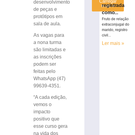
Carregar
desenvolvimento
registrada
mais »
de peças e
como...
protótipos em
Fruto de relação
sala de aula.
extraconjugal do
marido, registro
As vagas para
civil...
a nona turma
Ler mais »
são limitadas e
as inscrições
podem ser
feitas pelo
WhatsApp (47)
99639-4351.
“A cada edição,
vemos o
impacto
positivo que
esse curso gera
na vida dos