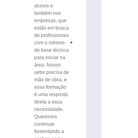
alunos e
também nas
empresas, que
estão em busca
de profissionais
PRÓXIMO
ANTERIOR
com o mínimo
Trio é condenado a penas que somam 31 anos p
Mais uma rua no Bairro Dom Joaquim é 
de base técnica
para iniciar na
área. Nosso
setor precisa de
mão de obra, e
essa formação
é uma resposta
direta a essa
necessidade.
Queremos
continuar
fomentando a