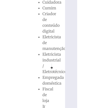
Cuidadora
Cumim
Criador
de
conteúdo
digital
Eletricista
de
manutenção
Eletricista
industrial
/
PRÓXIMO
ANTERIOR
Estão abertas as inscrições para a I Copa Sindi
Caminhão carregado com sucata tomba
Eletrotécnico
Empregada
doméstica
Fiscal
de
loja
Jr