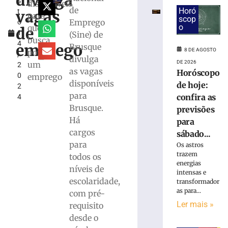
divulga
s
da
disponíveis
de
Horó
vagas
t
megaloja
para
scop
Emprego
o
de
o
quem
de
1
(Sine) de
Tijucas
busca
4
protocolado
emprego
Brusque
8 DE AGOSTO
por
,
e
divulga
DE 2026
um
2
aprovado
as vagas
Horóscopo
0
emprego
pela
disponíveis
de hoje:
2
prefeitura
para
confira as
4
7
Brusque.
previsões
de
agosto
Há
para
de
cargos
2026
sábado...
Ler
para
Os astros
trazem
mais
todos os
energias
»
níveis de
intensas e
escolaridade,
transformador
as para...
com pré-
Em
Ler mais »
requisito
nova
redução,
desde o