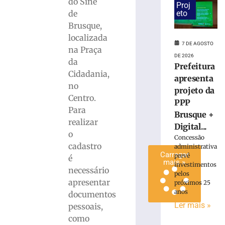
do Sine
Proj
em
de
eto
alusão
Brusque,
ao
localizada
Dia
7 DE AGOSTO
na Praça
dos
DE 2026
Pais
da
Prefeitura
Cidadania,
6
apresenta
de
no
agosto
projeto da
de
Centro.
PPP
2026
Para
Brusque +
Ler
realizar
Digital...
mais
o
Concessão
»
cadastro
administrativa
Carregar
prevê
é
mais »
investimentos
necessário
pelos
apresentar
próximos 25
anos
documentos
Ler mais »
pessoais,
como