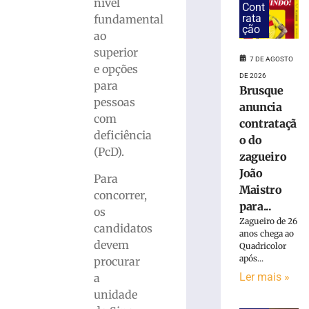
Copom
nível
Cont
baixa
rata
fundamental
taxa
ção
ao
Selic
superior
para
7 DE AGOSTO
e opções
14%
DE 2026
para
ao
Brusque
ano
pessoas
anuncia
com
6
contrataçã
de
deficiência
o do
agosto
de
(PcD).
zagueiro
2026
João
Ler
Para
Maistro
mais
concorrer,
para...
»
os
Zagueiro de 26
candidatos
anos chega ao
devem
Quadricolor
Sábado
após...
procurar
Fácil
terá
Ler mais »
a
programação
unidade
especial