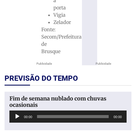
a
porta
Vigia
Zelador
Fonte:
Secom/Prefeitura
de
Brusque
Publicidade
Publicidade
PREVISÃO DO TEMPO
Fim de semana nublado com chuvas
ocasionais
Tocador
00:00
00:00
de
áudio