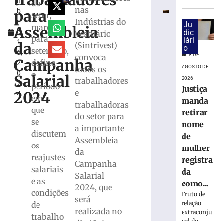
trabalhadores
m
superam
do
nas
para
b
depósitos
setor,
Indústrias do
r
em
Ju
marcada
Assembleia
o
dic
Vestuário
R$
para
iári
1
7,15
da
(Sintrivest)
o
setembro,
6,
bilhões
8 DE
convoca
Campanha
define
2
em
AGOSTO DE
todos os
0
o
julho
Salarial
2026
trabalhadores
2
período
8
Justiça
e
2024
4
de
em
manda
agosto
trabalhadoras
que
de
retirar
do setor para
2026
se
nome
a importante
Ler
discutem
de
Assembleia
mais
os
mulher
da
»
reajustes
registra
Campanha
salariais
da
Salarial
Bingo
e as
como...
2024, que
do
condições
Fruto de
será
Clube
relação
de
de
realizada no
extraconju
trabalho
gal do