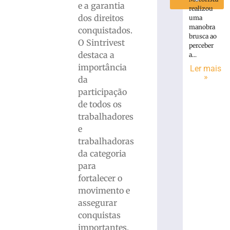
e a garantia
realizou
dos direitos
uma
manobra
conquistados.
brusca ao
O Sintrivest
perceber
destaca a
a...
importância
Ler mais
»
da
participação
de todos os
trabalhadores
e
trabalhadoras
da categoria
para
fortalecer o
movimento e
assegurar
conquistas
importantes.