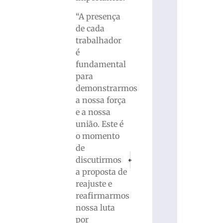
“A presença
de cada
trabalhador
é
fundamental
para
demonstrarmos
a nossa força
e a nossa
união. Este é
o momento
de
PRÓXIMO
ANTERIOR
discutirmos
Paróquia Santa Teresinha comemora 5
Fairtec 2024 encerra com res
a proposta de
reajuste e
reafirmarmos
nossa luta
por