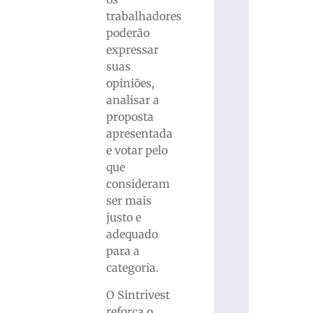
trabalhadores
poderão
expressar
suas
opiniões,
analisar a
proposta
apresentada
e votar pelo
que
consideram
ser mais
justo e
adequado
para a
categoria.
O Sintrivest
reforça o