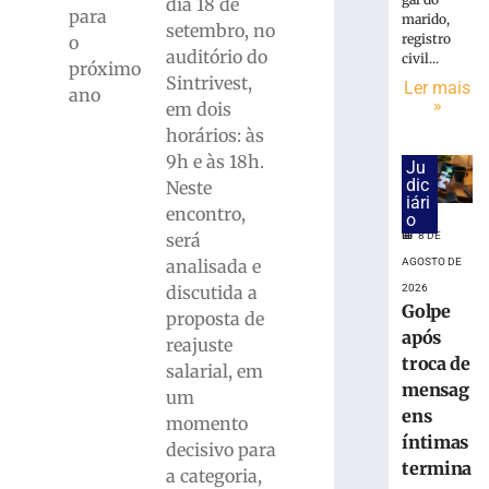
Mães
dia 18 de
para
marido,
da
setembro, no
registro
o
Apae
auditório do
civil...
próximo
de
Sintrivest,
Ler mais
Brusque
ano
»
em dois
acontece
horários: às
na
próxima
9h e às 18h.
Ju
terça,
dic
Neste
iári
11
encontro,
o
de
8 DE
será
agosto
AGOSTO DE
analisada e
8
2026
discutida a
de
Golpe
agosto
proposta de
de
após
reajuste
2026
troca de
Ler
salarial, em
mensag
mais
um
ens
»
momento
íntimas
decisivo para
termina
a categoria,
STJ