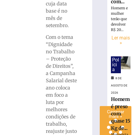
com...
cuja data
inclui
Homem e
base é no
honorários
mulher
sucumbencia
mês de
terão que
na
devolver
setembro.
base
R$ 20...
do
Com o tema
Ler mais
»
ISS
“Dignidade
do
no Trabalho
Simples
– Proteção
Pol
8
íci
de Direitos”,
de
a
agosto
a Campanha
de
8 DE
Salarial deste
2026
AGOSTO DE
ano coloca
Ler
2026
em foco a
mais
Homem
luta por
»
é preso
melhores
Carregar
com
condições de
mais »
quase 15
trabalho,
Kg de...
reajuste justo
Motorista