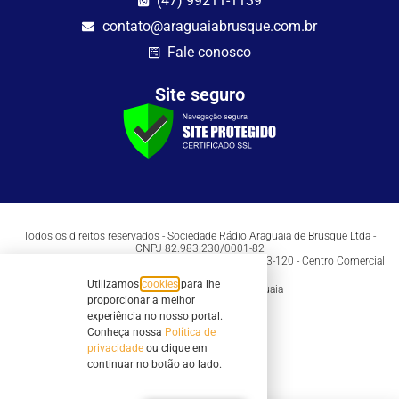
(47) 99211-1139
contato@araguaiabrusque.com.br
Fale conosco
Site seguro
Todos os direitos reservados - Sociedade Rádio Araguaia de Brusque Ltda -
CNPJ 82.983.230/0001-82
Mathilde Hoffmann, 66 - Centro II, Brusque, SC - 88353-120 - Centro Comercial
Geschäftshaus - Sl 21/22
Utilizamos
cookies
para lhe
Copyright © 2026 | Rádio Araguaia
proporcionar a melhor
experiência no nosso portal.
Conheça nossa
Política de
privacidade
ou clique em
continuar no botão ao lado.