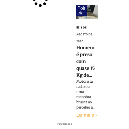
Polí
cia
8 DE
AGOSTO DE
2026
Homem
é preso
com
quase 15
Kg de...
Motorista
realizou
uma
manobra
brusca ao
perceber a...
Ler mais »
Publicidade