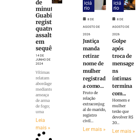
de
iciá
iciá
rio
rio
minutos,
Guabiruba
8 DE
8 DE
registra
AGOSTO DE
AGOSTO DE
quatro
assaltos
2026
2026
Justiça
Golpe
em
sequência
manda
após
retirar
troca de
14 DE
JUNHO DE
nome de
mensage
2024
mulher
ns
Vítimas
registrad
íntimas
relatam
abordagem
a como...
termina
mediante
Fruto de
com...
ameaça
relação
Homem e
de arma
extraconjug
mulher
de fogo;
al do marido,
terão que
uma
registro
devolver R$
Leia
civil...
20...
mais »
Ler mais »
Ler mais »