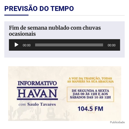
PREVISÃO DO TEMPO
Fim de semana nublado com chuvas
ocasionais
Tocador
00:00
00:00
de
áudio
Publicidade