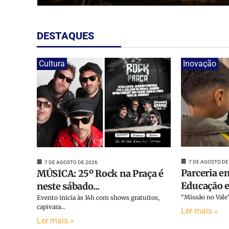
DESTAQUES
Cultura
Inovação
7 DE AGOSTO DE
7 DE AGOSTO DE 2026
Parceria en
MÚSICA: 25º Rock na Praça é
Educação e 
neste sábado...
“Missão no Vale”
Evento inicia às 14h com shows gratuitos,
capivara...
Ler mais »
Ler mais »