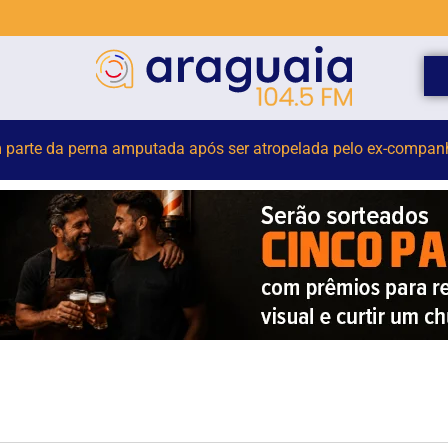
romove hambúrguer beneficente para ajudar animais resgata