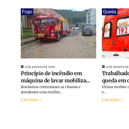
Fogo
Queda
6 DE AGOSTO DE 2026
6 DE AGOSTO DE
Princípio de incêndio em
Trabalhado
máquina de lavar mobiliza...
queda em o
Bombeiros controlaram as chamas e
Vítima recebeu o
atenderam uma mulher...
e...
Ler mais »
Ler mais »