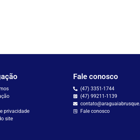
gação
Fale conosco
mos
(47) 3351-1744
ação
(47) 99211-1139
contato@araguaiabrusque
de privacidade
Fale conosco
o site