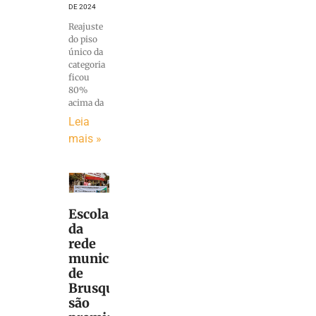
DE 2024
Reajuste
do piso
único da
categoria
ficou
80%
acima da
Leia
mais »
Escolas
da
rede
municipal
de
Brusque
são