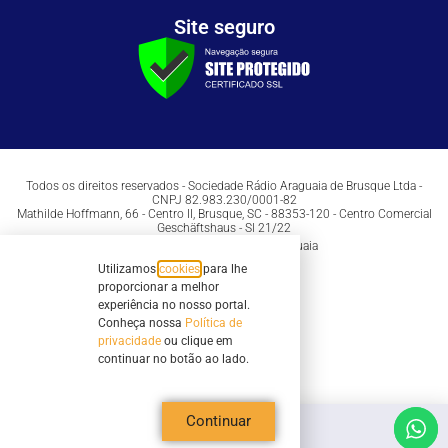
Site seguro
Todos os direitos reservados - Sociedade Rádio Araguaia de Brusque Ltda -
CNPJ 82.983.230/0001-82
Mathilde Hoffmann, 66 - Centro II, Brusque, SC - 88353-120 - Centro Comercial
Geschäftshaus - Sl 21/22
Copyright © 2026 | Rádio Araguaia
Utilizamos
cookies
para lhe
proporcionar a melhor
experiência no nosso portal.
Conheça nossa
Política de
privacidade
ou clique em
continuar no botão ao lado.
Continuar