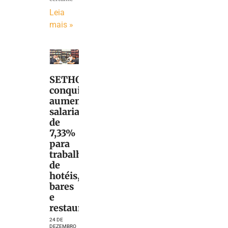
Leia
mais »
SETHOBRU
conquista
aumento
salarial
de
7,33%
para
trabalhadores
de
hotéis,
bares
e
restaurantes
24 DE
DEZEMBRO