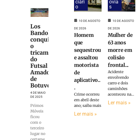
ciári
ovia
o
s
10 DE AGOSTO
10 DE AGOSTO
Los
DE 2026
DE 2026
Bandoleiros
Homem
Mulher de
conquista
que
63 anos
o
sequestrou
morre em
tricampeonato
e assaltou
colisão
do
motorista
frontal...
Futsal
Amador
de
Acidente
envolvendo
de
aplicativo..
carro e dois
Botuverá
.
caminhões
4 DE MAIO
Crime ocorreu
aconteceu na...
DE 2025
em abril deste
Ler mais »
ano; saiba mais
Primos
Móveis
Ler mais »
ficou
com o
terceiro
lugar no
certame