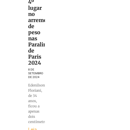
4º
lugar
no
arremesso
de
peso
nas
Paralimpíadas
de
Paris
2024
8 DE
SETEMBRO
DE 2024
Edenilson
Floriani,
de 34
anos,
ficou a
apenas
dois
centímetros
Leia