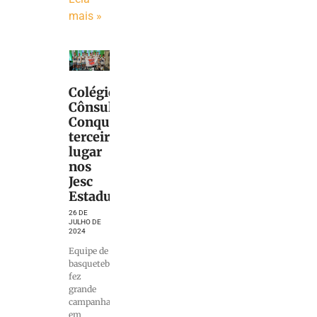
mais »
Colégio
Cônsul
Conquista
terceiro
lugar
nos
Jesc
Estadual
26 DE
JULHO DE
2024
Equipe de
basquetebol
fez
grande
campanha
em