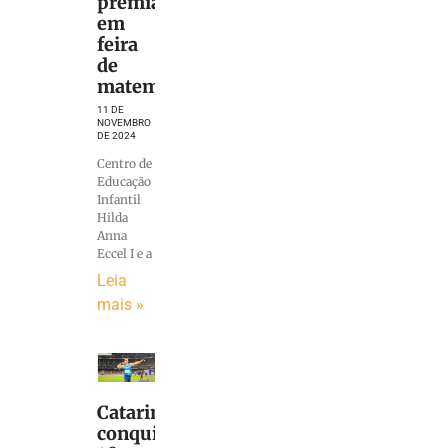
premiadas
em
feira
de
matemática
11 DE
NOVEMBRO
DE 2024
Centro de
Educação
Infantil
Hilda
Anna
Eccel I e a
Leia
mais »
Catarinense
conquista