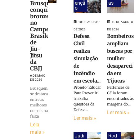
Brusque
ençã
as
o
conquista
bronze
no
10 DE AGOSTO
10 DE AGOSTO
Campeonato
DE 2026
DE 2026
Brasileiro
Defesa
Bombeiros
de
Civil
ampliam
Jiu-
realiza
buscas por
Jitsu
simulação
mulher
da
de
desapareci
CBJJ
incêndio
da em
6 DE MAIO
em escola...
Tijucas
DE 2026
Projeto ‘Educar
Pertences de
Brusquense
Para Prevenir’
Célia foram
se destaca
trabalha
encontrados às
entre as
questões da
margens do...
melhores
Defesa...
do país na
Ler mais »
faixa
Ler mais »
Leia
mais »
Judi
Rod