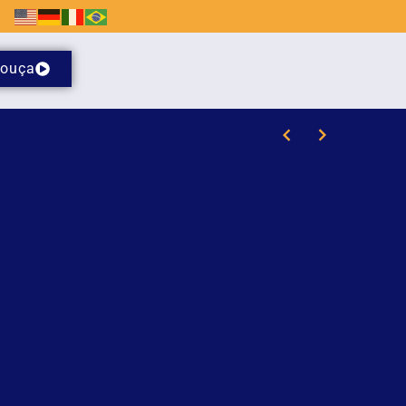
ouça
em SC