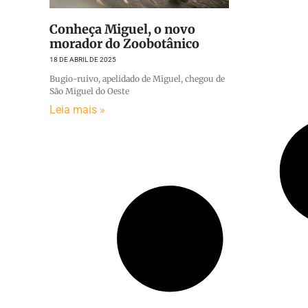
Conheça Miguel, o novo
morador do Zoobotânico
18 DE ABRIL DE 2025
Bugio-ruivo, apelidado de Miguel, chegou de
São Miguel do Oeste
Leia mais »