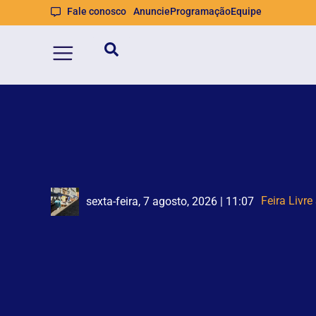
Fale conosco
Anuncie
Programação
Equipe
Ca
PF prende 
sexta-feira, 7 agosto, 2026 | 11:07
sexta-feira, 7 agosto, 2026 | 10:46