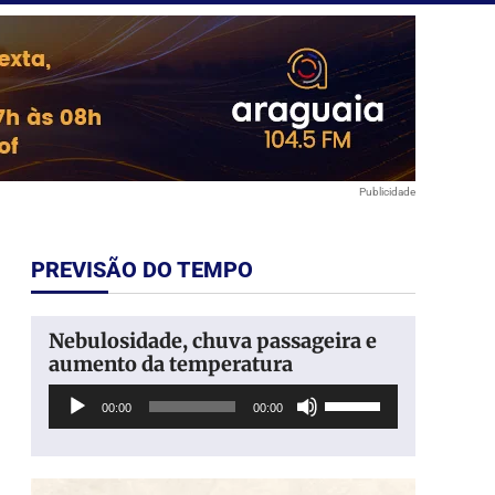
Publicidade
PREVISÃO DO TEMPO
Nebulosidade, chuva passageira e
aumento da temperatura
Tocador
Use
00:00
00:00
de
as
áudio
setas
para
cima