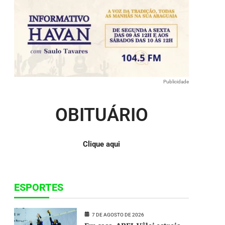
ou
para
baixo
para
aumentar
ou
diminuir
o
Publicidade
volume.
OBITUÁRIO
Clique aqui
ESPORTES
7 DE AGOSTO DE 2026