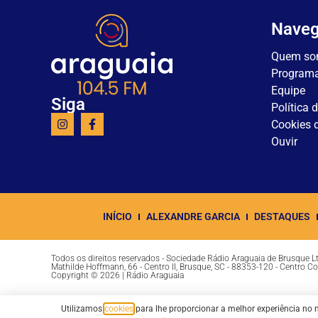
Nave
Quem so
Program
Equipe
Siga
Política 
Cookies d
Ouvir
INÍCIO
ALEXANDRE GARCIA
DESTAQUES
Todos os direitos reservados - Sociedade Rádio Araguaia de Brusque 
Mathilde Hoffmann, 66 - Centro II, Brusque, SC - 88353-120 - Centro C
Copyright © 2026 | Rádio Araguaia
Utilizamos
cookies
para lhe proporcionar a melhor experiência no 