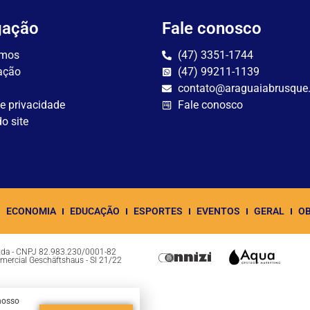
gação
Fale conosco
mos
(47) 3351-1744
ação
(47) 99211-1139
contato@araguaiabrusque
de privacidade
Fale conosco
o site
ECONOMIA
EDUCAÇÃO
ESPORTES
EVENTOS
GERAL
OB
Ltda - CNPJ 82.983.230/0001-82
omercial Geschäftshaus - Sl 21/22
nosso