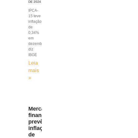
DE 2024
IPCA-
15 teve
inflação
de
0,34%
em
dezembro,
diz
IBGE
Leia
mais
»
Mercado
financeiro
prevê
inflação
de