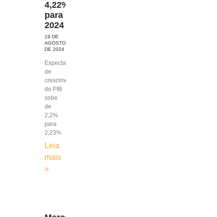
4,22%
para
2024
19 DE
AGOSTO
DE 2024
Expectativa
de
crescimento
do PIB
sobe
de
2,2%
para
2,23%
Leia
mais
»