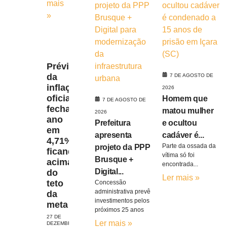
mais
»
Prévia
da
7 DE AGOSTO DE
inflação
2026
oficial
Homem que
7 DE AGOSTO DE
fecha
matou mulher
2026
ano
Prefeitura
e ocultou
em
apresenta
cadáver é...
4,71%,
Parte da ossada da
projeto da PPP
ficando
vítima só foi
Brusque +
acima
encontrada...
Digital...
do
Ler mais »
teto
Concessão
administrativa prevê
da
investimentos pelos
meta
próximos 25 anos
27 DE
Ler mais »
DEZEMBRO