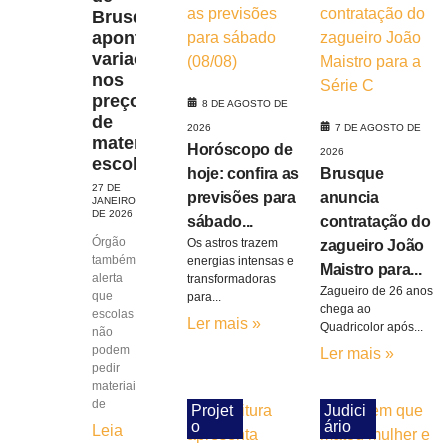
Brusque
aponta
variação
nos
preços
8 DE AGOSTO DE
de
2026
7 DE AGOSTO DE
materiais
Horóscopo de
2026
escolares
hoje: confira as
Brusque
27 DE
previsões para
anuncia
JANEIRO
DE 2026
sábado...
contratação do
Órgão
Os astros trazem
zagueiro João
também
energias intensas e
Maistro para...
alerta
transformadoras
Zagueiro de 26 anos
que
para...
chega ao
escolas
Ler mais »
Quadricolor após...
não
podem
Ler mais »
pedir
materiais
de
Projet
Judici
o
ário
Leia