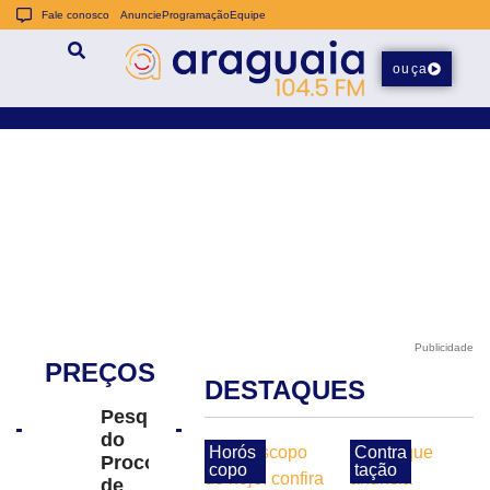
Fale conosco
Anuncie
Programação
Equipe
ouça
Publicidade
PREÇOS
DESTAQUES
Pesquisa
do
Horós
Contra
Procon
copo
tação
de