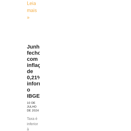
Leia
mais
»
Junho
fechou
com
inflação
de
0,21%,
informa
o
IBGE
10 DE
JULHO
DE 2024
Taxa é
inferior
à