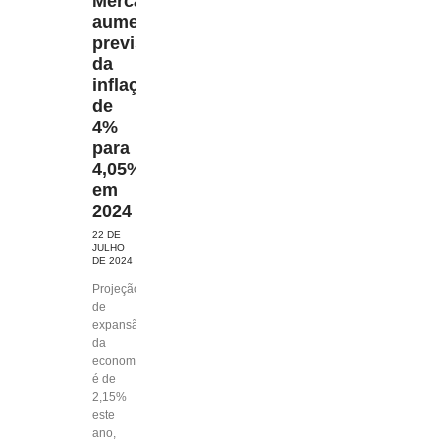
Mercado
aumenta
previsão
da
inflação
de
4%
para
4,05%
em
2024
22 DE
JULHO
DE 2024
Projeção
de
expansão
da
economia
é de
2,15%
este
ano,