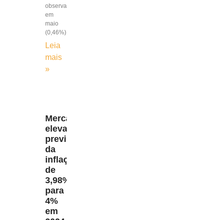
observada
em
maio
(0,46%)
Leia
mais
»
Mercado
eleva
previsão
da
inflação
de
3,98%
para
4%
em