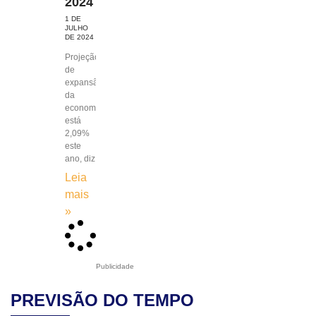
2024
1 DE
JULHO
DE 2024
Projeção
de
expansão
da
economia
está
2,09%
este
ano, diz
Leia
mais
»
Publicidade
PREVISÃO DO TEMPO